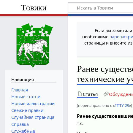
Товики
Если вы заметили
необходимо
зарегистр
страницы и внесите из
Ранее существ
технические 
Навигация
Главная
Статья
Обсужден
Новые статьи
Новые иллюстрации
(перенаправлено с «
ГПТУ-29
»)
Свежие правки
Ранее существовавшие
Случайная страница
т.д.
Справка
Служебные