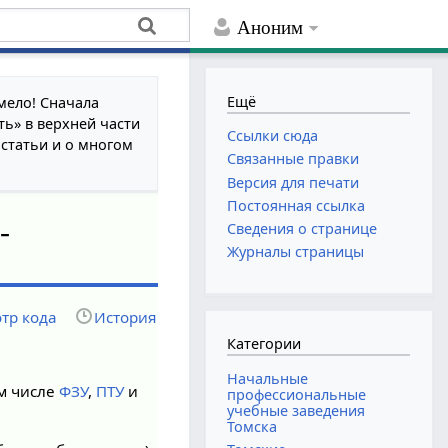
Аноним
Ещё
мело! Сначала
ть» в верхней части
Ссылки сюда
 статьи и о многом
Связанные правки
Версия для печати
Постоянная ссылка
-
Сведения о странице
Журналы страницы
тр кода
История
Категории
Начальные
ом числе
ФЗУ
,
ПТУ
и
профессиональные
учебные заведения
Томска