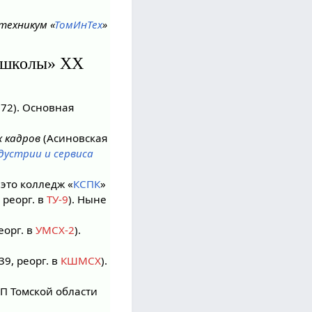
техникум «
ТомИнТех
»
и школы» XX
72). Основная
х кадров
(Асиновская
устрии и сервиса
 это колледж «
КСПК
»
 реорг. в
ТУ-9
). Ныне
еорг. в
УМСХ-2
).
9, реорг. в
КШМСХ
).
П Томской области