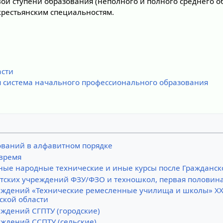
ой ступени образования (неполного и полного среднего о
крестьянским специальностям.
асти
 система начального профессионального образования
ваний в алфавитном порядке
 время
ые народные технические и иные курсы после Гражданс
тских учреждений ФЗУ/ФЗО и техношкол, первая половина
еждений «Технические ремесленные училища и школы» XX 
ской области
ждений СГПТУ (городские)
ждений ССПТУ (сельские)