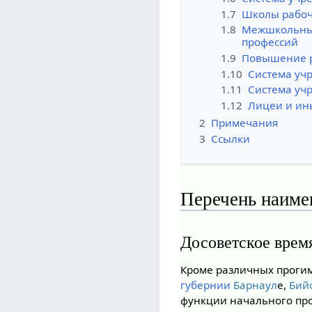
1.7
Школы рабоч
1.8
Межшкольные
профессий
1.9
Повышение 
1.10
Система уч
1.11
Система уч
1.12
Лицеи и ин
2
Примечания
3
Ссылки
Перечень наиме
Досоветское врем
Кроме различных прогим
губернии
Барнаул
е,
Бий
функции начального про