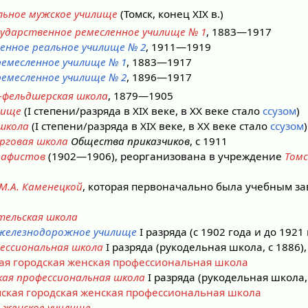
льное мужское училище
(Томск, конец XIX в.)
сударственное ремесленное училище № 1
, 1883—1917
енное реальное училище № 2
, 1911—1919
ремесленное училище № 1
, 1883—1917
ремесленное училище № 2
, 1896—1917
-фельдшерская школа
, 1879—1905
лище
(I степени/разряда в XIX веке, в XX веке стало
ссузом
)
 школа
(I степени/разряда в XIX веке, в XX веке стало
ссузом
)
орговая школа
Общества приказчиков
, с 1911
рафистов
(1902—1906), реорганизована в учреждение
Томс
М.А. Каменецкой
, которая первоначально была учебным за
тельская школа
 железнодорожное училище
I разряда (с 1902 года и до 1921 
фессиональная школа
I разряда (рукодельная школа, с 1886),
ая городская женская профессиональная школа
кая профессиональная школа
I разряда (рукодельная школа, 
ская городская женская профессиональная школа
е женское училище