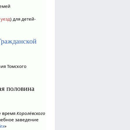
семей
уезд
) для детей-
Гражданской
ия Томского
ая половина
е время
Королёвского
учебное заведение
ех
»