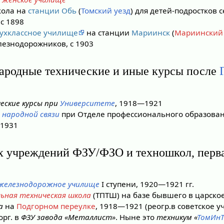
кола на
станции Обь
(
Томский уезд
) для детей-подростков 
с 1898
ухклассное училище
на станции
Мариинск
(
Мариинский 
лезнодорожников, с 1903
ародные технические и иные курсы после
еские курсы при
Университете
, 1918—1921
) народной связи
при Отделе профессионального образован
—1931
х учреждений ФЗУ/ФЗО и техношкол, перв
 железнодорожное училище
I ступени, 1920—1921 гг.
льная техническая школа
(ТПТШ) на базе бывшего в царско
а
на
Подгорном переулке
, 1918—1921 (реогр.в советское 
орг. в
ФЗУ завода «Металлист»
. Ныне это
техникум «
ТомИнТ