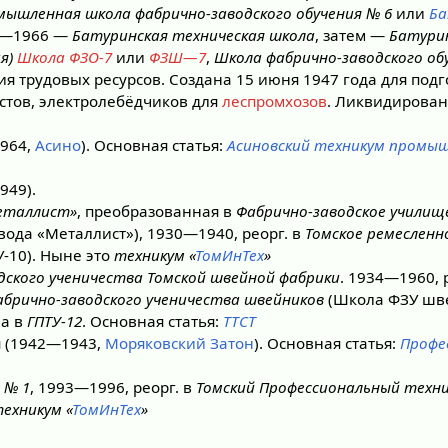
ышленная школа фабрично-заводского обучения № 6
или
Ба
60—1966 —
Батуринская техническая школа
, затем —
Батурин
ая)
Школа ФЗО-7
или
ФЗШ—7
,
Школа фабрично-заводского об
я трудовых ресурсов. Создана 15 июня 1947 года для под
стов, электролебёдчиков для
леспромхозов
. Ликвидирован
964,
Асино
). Основная статья:
Асиновский техникум промыш
949).
еталлист»
, преобразованная в
Фабрично-заводское училищ
вода «Металлист»), 1930—1940, реорг. в
Томское ремесленн
У-10). Ныне это
техникум «
ТомИнТех
»
дского ученичества Томской швейной фабрики
. 1934—1960, 
брично-заводского ученичества швейников
(Школа ФЗУ шв
на в
ГПТУ-12
. Основная статья:
ТТСТ
я (1942—1943,
Моряковский Затон
). Основная статья:
Профе
 № 1
, 1993—1996, реорг. в
Томский Профессиональный техни
ехникум «
ТомИнТех
»