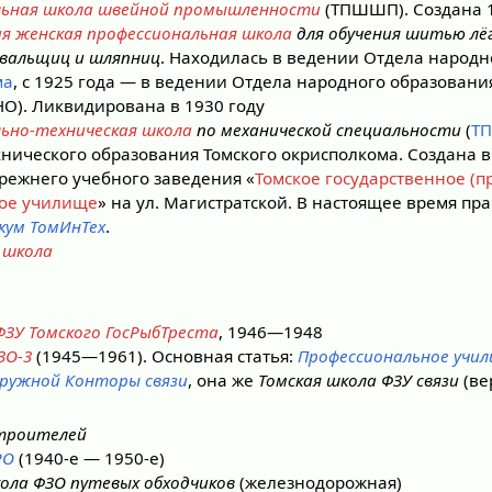
льная школа швейной промышленности
(ТПШШП). Создана 1
ая женская профессиональная школа
для обучения шитью лё
ивальщиц и шляпниц
. Находилась в ведении Отдела народн
ма
, с 1925 года — в ведении Отдела народного образовани
О). Ликвидирована в 1930 году
льно-техническая школа
по механической специальности
(
Т
нического образования Томского окрисполкома. Создана в 
режнего учебного заведения «
Томское государственное (п
ное училище
» на ул. Магистратской. В настоящее время п
кум ТомИнТех
.
 школа
ФЗУ Томского ГосРыбТреста
, 1946—1948
ЗО-3
(1945—1961). Основная статья:
Профессиональное учил
кружной Конторы связи
, она же
Томская школа ФЗУ связи
(ве
троителей
РО
(1940-е — 1950-е)
ола ФЗО путевых обходчиков
(железнодорожная)