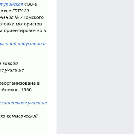
туринская
ФЗО-6
ское ГПТУ-20
.
учения № 7
Томского
готовки мотористов
а ориентировочно в
ленной индустрии и
е завода
ое училище
реорганизована в
ейников, 1960—
ссиональное училище
ко-коммерческий