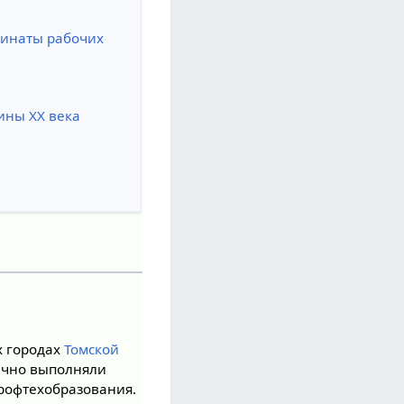
инаты рабочих
ины XX века
ых городах
Томской
тично выполняли
рофтехобразования.