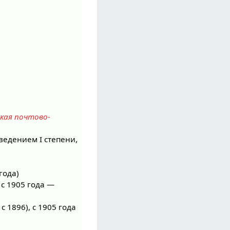
кая почтово-
ведением I степени,
года)
 с 1905 года —
с 1896), с 1905 года