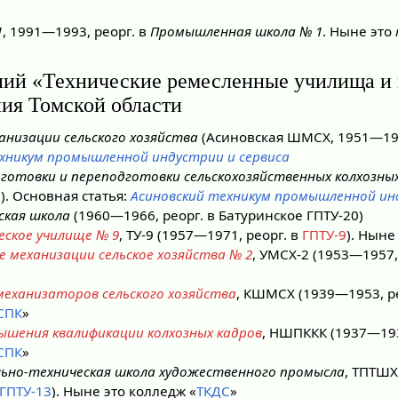
1
, 1991—1993, реорг. в
Промышленная школа № 1
. Ныне это
ний «Технические ремесленные училища 
ния Томской области
анизации сельского хозяйства
(Асиновская ШМСХ, 1951—19
хникум промышленной индустрии и сервиса
готовки и переподготовки сельскохозяйственных колхозны
. Основная статья:
Асиновский техникум промышленной инд
ская школа
(1960—1966, реорг. в Батуринское ГПТУ-20)
еское училище № 9
, ТУ-9 (1957—1971, реорг. в
ГПТУ-9
). Ныне
 механизации сельское хозяйства № 2
, УМСХ-2 (1953—1957,
механизаторов сельского хозяйства
, КШМСХ (1939—1953, р
СПК
»
ышения квалификации колхозных кадров
, НШПККК (1937—193
СПК
»
льно-техническая школа художественного промысла
, ТПТШХ
ГПТУ-13
). Ныне это колледж «
ТКДС
»