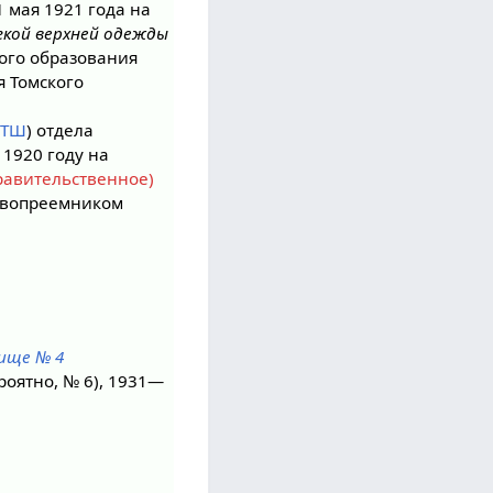
 мая 1921 года на
гкой верхней одежды
ого образования
я Томского
ПТШ
) отдела
1920 году на
равительственное)
равопреемником
ище № 4
роятно, № 6), 1931—