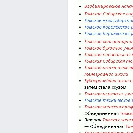
Владимировское нача
Томское Сибирское го
Томское негосударств
Томское Королёвское 
Томское Королёвское 
Томская ветеринарно
Томское духовное учи
Томская повивальная
Томская Сибирская т
Томская школа телег
телеграфная школа
Зубоврачебная школа 
затем стала ссузом
Томская церковно-учи
Томское техническое
Томская женская про
Объединённая
Томск
Вторая
Томская женс
— Объединённая
Том
Томское епархиально