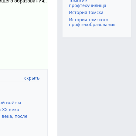
Томские
бщего образования),
профтехучилища
История Томска
История томского
профтехобразования
кой войны
 XX века
века, после