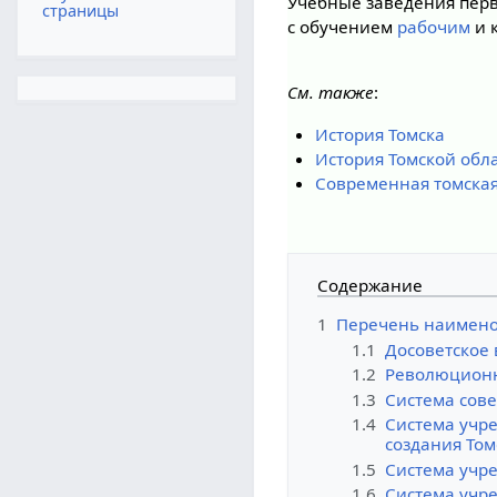
Учебные заведения перв
страницы
с обучением
рабочим
и 
См. также
:
История Томска
История Томской обл
Современная томская
Содержание
1
Перечень наимено
1.1
Досоветское
1.2
Революционн
1.3
Система сове
1.4
Система учр
создания Том
1.5
Система учре
1.6
Система учре