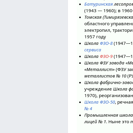
Батуринская
лесопром
(1943 — 1960); в 19
Томская (Тимирязевск
областного управлени
электропил, трактори
1957 году
Школа
ФЗО-8
(1947—1
сервиса
Школа
ФЗО-9
(1947—1
Школа ФЗУ завода «М
«Металлист»
(ФЗУ за
металлистов № 10
(Р
Школа фабрично-заво
учреждение
Школа фа
1970), реорганизова
Школа ФЗО-50
, речна
№ 4
Промышленная школа
лицей № 1
. Ныне это
т