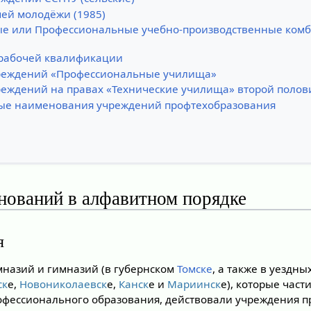
ей молодёжи (1985)
 или Профессиональные учебно-производственные комб
рабочей квалификации
реждений «Профессиональные училища»
реждений на правах «Технические училища» второй полов
ые наименования учреждений профтехобразования
нований в алфавитном порядке
я
назий и гимназий (в губернском
Томске
, а также в уездн
ск
е,
Новониколаевск
е,
Канск
е и
Мариинск
е), которые час
фессионального образования, действовали учреждения п