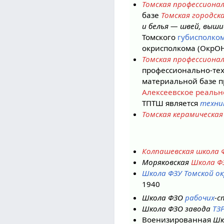
Томская профессиона
базе
Томская городск
и белья — швей, выш
Томского
губисполко
окрисполкома (ОкрОН
Томская профессиона
профессионально-тех
материальной базе п
Алексеевское реаль
ТПТШ является
техни
Томская керамическая
Колпашевская школа 
Моряковская
Школа Ф
Школа ФЗУ Томской о
1940
Школа ФЗО
рабочих
-с
Школа ФЗО завода
ТЗ
Военизированная
Шк