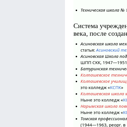
Техническая школа № 
Система учрежде
века, после созда
Асиновская школа мех
статья:
Асиновский те
Асиновская Школа под
ШПП СКК, 1947—1951)
Батуринская техниче
Колпашевское технич
Колпашевское училище
это колледж «
КСПК
»
Колпашевская школа 
Ныне это колледж «
К
Нарымская школа пов
Ныне это колледж «
К
Томская профессиона
(1944—1963, реорг. в