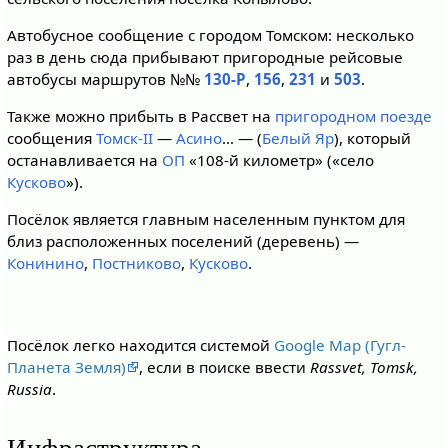
Автобусное сообщение с городом Томском: несколько
раз в день сюда прибывают пригородные рейсовые
автобусы маршрутов №№
130-Р
,
156
,
231
и
503
.
Также можно прибыть в Рассвет на
пригородном поезде
сообщения
Томск-II
—
Асино
… — (
Белый Яр
), который
останавливается на
ОП
«108-й километр» («село
Кусково
»).
Посёлок является главным населенным пунктом для
близ расположенных поселений (деревень) —
Конинино
,
Постниково
,
Кусково
.
Посёлок легко находится системой
Google Map (Гугл-
Планета Земля)
, если в поиске ввести
Rassvet, Tomsk,
Russia
.