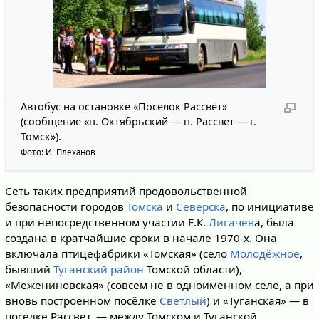
Автобус на остановке «Посёлок Рассвет»
(сообщение «п. Октябрьский — п. Рассвет — г.
Томск»).
Фото: И. Плеханов
Сеть таких предприятий продовольственной
безопасности городов
Томска
и
Северска
, по инициативе
и при непосредственном участии Е.К.
Лигачев
а, была
создана в кратчайшие сроки в начале 1970-х. Она
включала птицефабрики «Томская» (село
Молодёжное
,
бывший
Туганский район
Томской области),
«Межениновская» (совсем не в одноименном селе, а при
вновь построенном посёлке
Светлый
) и «Туганская» — в
посёлке Рассвет, — между Томском и Туганской