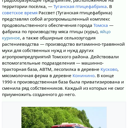
Градообразующее предприятие, расположенное на
территории посёлка, —
Туганская птицефабрика
. В
советское время
Рассвет (Туганская птицефабрика)
представлял собой агропромышленный комплекс
продовольственного обеспечения города
Томска
—
фабрика по производству мяса птицы (куры),
яйцо
куриное
, а также обширные сельхозугодия
растениеводства — производство витаминно-травянной
муки для собственных нужд и нужд других
агропромпредприятий Томского района. Действовали
вспомогательные подразделения — машинно-
тракторная база, АВТМ, лесопилка в деревне
Кусково
,
мясомолочная ферма в деревне
Конинино
. В конце
1990-х производственная база была приватизирована и
сменила ряд собственников. Каждый из которых не смог
приумножить созданного до него.