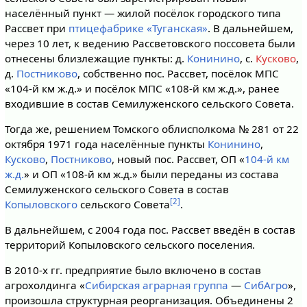
населённый пункт — жилой посёлок городского типа
Рассвет при
птицефабрике «Туганская»
. В дальнейшем,
через 10 лет, к ведению Рассветовского поссовета были
отнесены близлежащие пункты: д.
Конинино
, с.
Куско­во
,
д.
Постниково
, собственно пос. Рассвет, посёлок МПС
«104-й км ж.д.» и посёлок МПС «108-й км ж.д.», ранее
входившие в состав Семилуженского сельского Совета.
Тогда же, решением Томского облисполкома № 281 от 22
октября 1971 года населённые пункты
Конинино
,
Кусково
,
Постниково
, новый пос. Рассвет, ОП «
104-й км
ж.д.
» и ОП «108-й км ж.д.» были переданы из состава
Семилуженского сельского Совета в состав
[2]
Копыловского
сельского Совета
.
В дальнейшем, с 2004 года пос. Рассвет введён в состав
территорий Копыловского сельского поселения.
В 2010-х гг. предприятие было включено в состав
агрохолдинга «
Сибирская аграрная группа
—
СибАгро
»,
произошла структурная реорганизация. Объединены 2