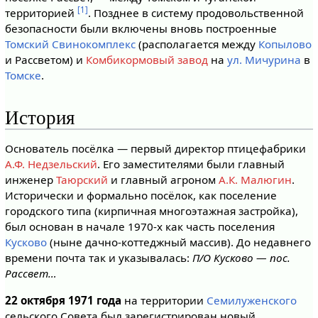
[1]
территорией
. Позднее в систему продовольственной
безопасности были включены вновь построенные
Томский Свинокомплекс
(располагается между
Копылово
и Рассветом) и
Комбикормовый завод
на
ул. Мичурина
в
Томске
.
История
Основатель посёлка — первый директор птицефабрики
А.Ф. Недзельский
. Его заместителями были главный
инженер
Таюрский
и главный агроном
А.К. Малюгин
.
Исторически и формально посёлок, как поселение
городского типа (кирпичная многоэтажная застройка),
был основан в начале 1970-х как часть поселения
Кусково
(ныне дачно-коттеджный массив). До недавнего
времени почта так и указывалась:
П/О Кусково — пос.
Рассвет…
22 октября 1971 года
на территории
Семилуженского
сельского Со­вета был зарегистрирован новый