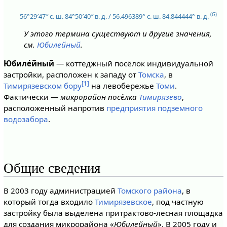
(G)
56°29′47″ с. ш.
84°50′40″ в. д.
/
56.496389° с. ш.
84.844444° в. д.
У этого термина существуют и другие значения,
см.
Юбилейный
.
Юбиле́йный
— коттеджный посёлок индивидуальной
застройки, расположен к западу от
Томска
, в
[1]
Тимирязевском бору
на левобережье
Томи
.
Фактически —
микрорайон посёлка
Тимирязево
,
расположенный напротив
предприятия подземного
водозабора
.
Общие сведения
В 2003 году администрацией
Томского района
, в
который тогда входило
Тимирязевское
, под частную
застройку была выделена притрактово-лесная площадка
для создания микрорайона «
Юбилейный
». В 2005 году и