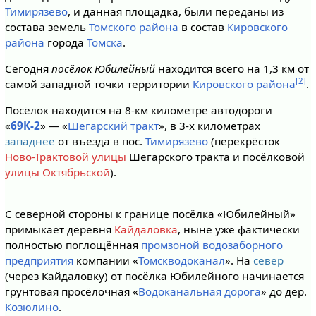
Тимирязево
, и данная площадка, были переданы из
состава земель
Томского района
в состав
Кировского
района
города
Томска
.
Сегодня
посёлок Юбилейный
находится всего на 1,3 км от
[2]
самой западной точки территории
Кировского района
.
Посёлок находится на 8-км километре автодороги
«
69К-2
» — «
Шегарский тракт
», в 3-х километрах
западнее
от въезда в пос.
Тимирязево
(перекрёсток
Ново-Трактовой улицы
Шегарского тракта и посёлковой
улицы Октябрьской
).
С северной стороны к границе посёлка «Юбилейный»
примыкает деревня
Кайдаловка
, ныне уже фактически
полностью поглощённая
промзоной водозаборного
предприятия
компании «
Томскводоканал
». На
север
(через Кайдаловку) от посёлка Юбилейного начинается
грунтовая просёлочная «
Водоканальная дорога
» до дер.
Козюлино
.