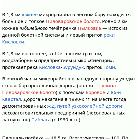
В 1,3 км
южнее
микрорайона в лесном бору находится
большое и топкое
Пивоваровское болото
. Ровно 2 км
южнее
Юбилейного
течёт речка
Пылковка
— исток из
данной болотной системы и левый приток
реки
Кисловки
.
В 1,8 км восточнее, за Шегарским трактом,
водозаборным предприятием и мкр «Снегири»,
протекает река
Кисловка
-
Бурундук
, приток
Томи
.
В южной части микрорайона в западную сторону уходит
сквозь бор просёлочная дорога (она же —
улица
Пивоваровское Болото
) к посёлкам
Боровое
и
86-й
Квартал
. Дорога накатана в 1990-х гг. на месте тогда
демонтированных
ж.д. путей узкоколейной дороги
лесозаготовительных предприятий (лесоповальных
лагпунктов)
Сиблага
(с 1930-х гг.).
Площадь посёлка — 18,5 га. Всего участков — 100. По