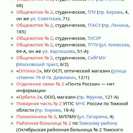
68)
Общежитие № 2
, студенческое,
ТПУ
(
пр. Кирова
, 4,
он же
ул. Советская
, 71)
Общежитие № 2
, студенческое,
ТГАСУ
(
пр. Ленина
,
185)
Общежитие № 2
, студенческое,
ТУСУР
Общежитие № 2
, студенческое,
ТГПУ
(
ул. Киевская
,
64-А, он же
ул. Карташова
, 51-А)
Общежитие № 2
, студенческое,
СибГМУ
(
Московский тракт
, 6/2)
«
Оптика-2
», МУ ОСП, оптический магазин (
улица
«Имени 79-й Гв. Дивизии»
, 12/1)
Отделение связи № 2
«Почта России» — нет
информации
«
Орбита-2
», ООО, магазин (
пр. Фрунзе
, 121-А)
Пожарная часть № 2
УГПС
МЧС
России по Томской
области (
пр. Кирова
, 18-А)
Поликлиника № 2
, МЛПМУ (
ул. Гагарина
, 4)
Районная больница № 2
по
Томскому району
(Октябрьская районная больница № 2 Томского