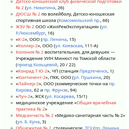
Детско-юношеский клуб физической подготовки
№ 2
(
ул. Никитина
, 26)
ДЮСШ № 2
по волейболу, Детско-юношеская
спортивная школа (
Комсомольский пр.
, 66)
ЖЭУ № 2
ООО «ЖилРемЭксплуатация» (
ул.
Р.Люксембург
, 16)
«
К-2
», ООО (
пр. Ленина
, 15)
«
Коллер-2
», ООО (
ул. Киевская
, 111-А)
Колония № 2
воспитательная, для девушек —
Учреждение УИН Минюст по Томской области
(
проезд Кольцевой
, 20 / 22)
«
Конрад Т Ю-2
», ЧП (станция
Предтеченск
, 1)
«
Континент-2
», ПКК, ООО (
ул. Пушкина
, 20)
«
Лайнер-2
», ООО (коммерческие точки на
пр.
Кирова
, 62 и
пр. Фрунзе
, 94)
«
Луч-2
», ЖСК (
ул. Косарева
, 15/1)
медицинское учреждение «
Общая врачебная
практика № 2
»
Медсанчасть № 2
«Медико-санитарная часть № 2»
(
ул. Б. Куна
, 3)
Общежитие № 2
, студенческое,
ТГУ
(
пр. Ленина
,