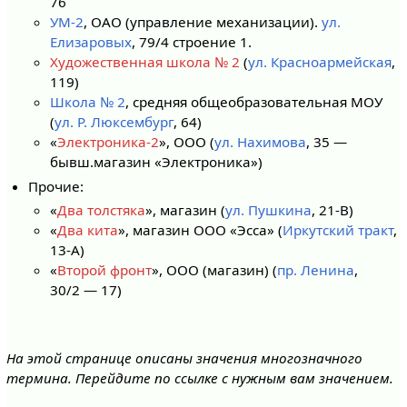
76
УМ-2
, ОАО (управление механизации).
ул.
Елизаровых
, 79/4 строение 1.
Художественная школа № 2
(
ул. Красноармейская
,
119)
Школа № 2
, средняя общеобразовательная МОУ
(
ул. Р. Люксембург
, 64)
«
Электроника-2
», ООО (
ул. Нахимова
, 35 —
бывш.магазин «Электроника»)
Прочие:
«
Два толстяка
», магазин (
ул. Пушкина
, 21-В)
«
Два кита
», магазин ООО «Эсса» (
Иркутский тракт
,
13-А)
«
Второй фронт
», ООО (магазин) (
пр. Ленина
,
30/2 — 17)
На этой странице описаны значения многозначного
термина. Перейдите по ссылке с нужным вам значением.