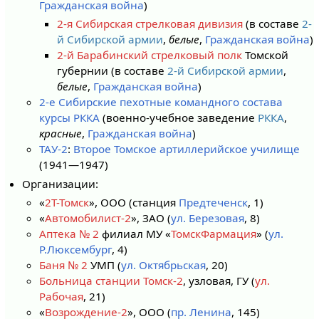
Гражданская война
)
2-я Сибирская стрелковая дивизия
(в составе
2-
й Сибирской армии
,
белые
,
Гражданская война
)
2-й Барабинский стрелковый полк
Томской
губернии (в составе
2-й Сибирской армии
,
белые
,
Гражданская война
)
2-е Сибирские пехотные командного состава
курсы РККА
(военно-учебное заведение
РККА
,
красные
,
Гражданская война
)
ТАУ-2
:
Второе Томское артиллерийское училище
(1941—1947)
Организации:
«
2Т-Томск
», ООО (станция
Предтеченск
, 1)
«
Автомобилист-2
», ЗАО (
ул. Березовая
, 8)
Аптека № 2
филиал МУ «
ТомскФармация
» (
ул.
Р.Люксембург
, 4)
Баня № 2
УМП (
ул. Октябрьская
, 20)
Больница станции Томск-2
, узловая, ГУ (
ул.
Рабочая
, 21)
«
Возрождение-2
», ООО (
пр. Ленина
, 145)