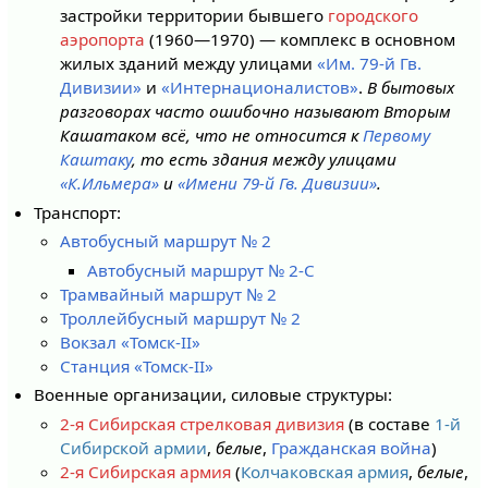
застройки территории бывшего
городского
аэропорта
(1960—1970) — комплекс в основном
жилых зданий между улицами
«Им. 79-й Гв.
Дивизии»
и
«Интернационалистов»
.
В бытовых
разговорах часто ошибочно называют Вторым
Кашатаком всё, что не относится к
Первому
Каштаку
, то есть здания между улицами
«К.Ильмера»
и
«Имени 79-й Гв. Дивизии»
.
Транспорт:
Автобусный маршрут № 2
Автобусный маршрут № 2-С
Трамвайный маршрут № 2
Троллейбусный маршрут № 2
Вокзал «Томск-II»
Станция «Томск-II»
Военные организации, силовые структуры:
2-я Сибирская стрелковая дивизия
(в составе
1-й
Сибирской армии
,
белые
,
Гражданская война
)
2-я Сибирская армия
(
Колчаковская армия
,
белые
,