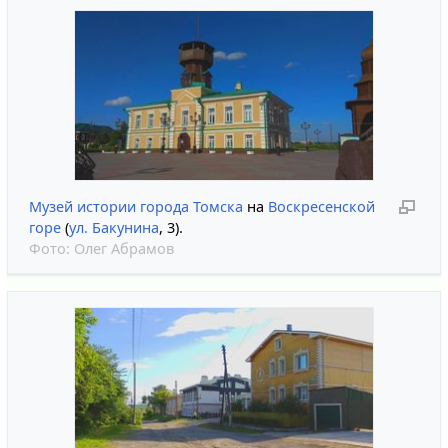
Музей истории города Томска
на
Воскресенской
горе
(
ул. Бакунина
, 3).
Фото:
Олег Абрамов