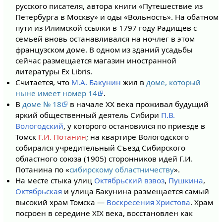
русского писателя, автора книги «Путешествие из
Петербурга в Москву» и оды «Вольность». На обатном
пути из Илимской ссылки в 1797 году Радищев с
семьей вновь останавливался на ночлег в этом
французском доме. В одном из зданий усадьбы
сейчас размещается магазин иностранной
литературы Ex Libris.
Считается, что
М.А. Бакунин
жил в
доме, который
ныне имеет номер 14
.
В
доме № 18
в начале XX века проживал будущий
яркий общественный деятель Сибири
П.В.
Вологодский
, у которого остановился по приезде в
Томск
Г.И. Потанин
; на квартире Вологодского
собирался учредительный Съезд Сибирского
областного союза (1905) сторонников идей Г.И.
Потанина по «
сибирскому областничеству
».
На месте стыка улиц
Октябрьский взвоз
,
Пушкина
,
Октябрьская
и улица Бакунина размещается самый
высокий храм Томска —
Воскресения Христова
. Храм
посроен в середине XIX века, восстановлен как