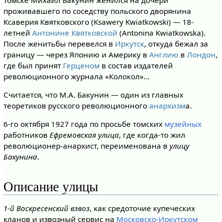
Томске Михаил Бакунин женился на дочери
проживавшего по соседству польского дворянина
Ксаверия Квятковского (Ksawery Kwiatkowski) — 18-
летней
Антонине Квятковской
(Antonina Kwiatkowska).
После женитьбы перевелся в
Иркутск
, откуда бежал за
границу — через Японию и Америку в
Англию
в
Лондон
,
где был принят
Герценом
в состав издателей
революционного журнала «Колокол»…
Считается, что М.А. Бакунин — один из главных
теоретиков русского революционного
анархизм
а.
6-го октября 1927 года по просьбе томских
музейных
работников
Ефремовская улица
, где когда-то жил
революционер-анархист, переименована в
улицу
Бакунина
.
Описание улицы
1-й Воскресенский взвоз
, как средоточие купеческих
кланов и извозный сервис на
Московско-Иркутском