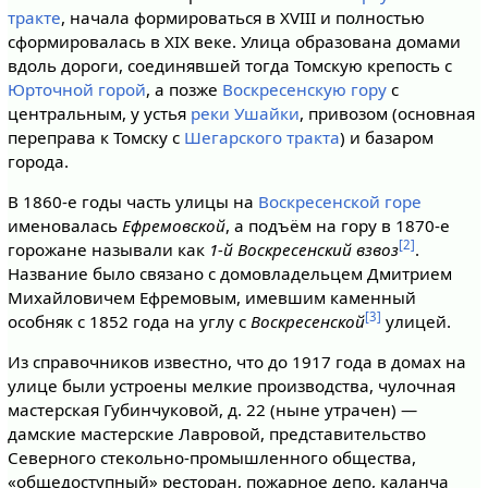
тракте
, начала формироваться в XVIII и полностью
сформировалась в XIX веке. Улица образована домами
вдоль дороги, соединявшей тогда Томскую крепость с
Юрточной горой
, а позже
Воскресенскую гору
с
центральным, у устья
реки Ушайки
, привозом (основная
переправа к Томску с
Шегарского тракта
) и базаром
города.
В 1860-е годы часть улицы на
Воскресенской горе
именовалась
Ефремовской
, а подъём на гору в 1870-е
[2]
горожане называли как
1-й Воскресенский взвоз
.
Название было связано с домовладельцем Дмитрием
Михайловичем Ефремовым, имевшим каменный
[3]
особняк с 1852 года на углу с
Воскресенской
улицей.
Из справочников известно, что до 1917 года в домах на
улице были устроены мелкие производства, чулочная
мастерская Губинчуковой, д. 22 (ныне утрачен) —
дамские мастерские Лавровой, представительство
Северного стекольно-промышленного общества,
«общедоступный» ресторан, пожарное депо, каланча