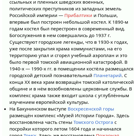
ссыльных и пленных шведских военных,
политических преступников из западных земель
Российской империи —
Прибалтики
и Польши,
впервые был построен небольшой костел. К 1890-м
годам костел был перестроен в современный вид.
Богослужения в нем совершались до 1937 г.
Существуют городские легенды, что в 1930-х годах,
уже после закрытия храма коммунистами, на его
территорию упал и сгорел учебный аэроплан и это
было первой томской авиационной катастрофой. В
1940-х — 1990-х гг. в помещении костёла размещался
городской детский познавательный
Планетарий
. С
конца XX века храм возвращён томской католической
общине и в нём возобновлены церковные службы. В
комплекс храма также входит школа с углублённым
изучением европейской культуры.
На Бакунинском выступе
Воскресенской горы
размещён комплекс «Музей Истории Города». Здесь
восстановлена часть стены
Томского Острога
с
посройки которого летом 1604 года и начинался
город
Томск
. Здесь же восстановлена
Пожарная