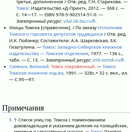
третье, дополненное / Отв. ред. Г.Н. Старикова. —
Томск
: Издательство «Д-Принт», 2012. — 368 с. —
С. 14—17. — ISBN 978-5-902514-51-0. —
Электронный ресурс
:
vital.lib.tsu.ru
.
Улицы Томска [справочник]. / По заказу
Исполкома
Томского горсовета депутатов трудящихся
/ Отв. ред.
И.К. Пойзнер; Составители: А.А. Шарковская, З.К.
Гизатулина. —
Томск
:
Западно-Сибирское книжное
издательство — Томское отделение
, 1977. — 136 с.,
табл. — С. 13. —
Электронный ресурс
:
elib.tomsk.ru
.
Славнин, Витольд
.
Томск сокровенный
. —
Томск
:
Томское книжное изд-во
, 1991. — 328с.+ 32 с. вкл., ил.
— С.95—97.
Примечания
↑
Список улиц гор. Томска с поименованием
домовладельцев и указанием деления на полицейские,
мировые и следственные участки. —
Томск
: Паровая