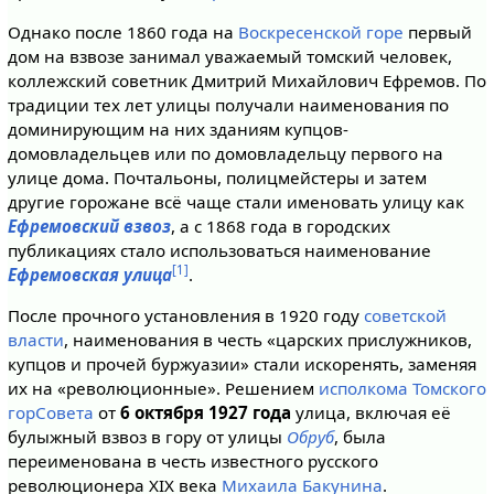
Однако после 1860 года на
Воскресенской горе
первый
дом на взвозе занимал уважаемый томский человек,
коллежский советник Дмитрий Михайлович Ефремов. По
традиции тех лет улицы получали наименования по
доминирующим на них зданиям купцов-
домовладельцев или по домовладельцу первого на
улице дома. Почтальоны, полицмейстеры и затем
другие горожане всё чаще стали именовать улицу как
Ефремовский взвоз
, а с 1868 года в городских
публикациях стало использоваться наименование
[1]
Ефремовская улица
.
После прочного установления в 1920 году
советской
власти
, наименования в честь «царских прислужников,
купцов и прочей буржуазии» стали искоренять, заменяя
их на «революционные». Решением
исполкома Томского
горСовета
от
6 октября 1927 года
улица, включая её
булыжный взвоз в гору от улицы
Обруб
, была
переименована в честь известного русского
революционера XIX века
Михаила Бакунина
.