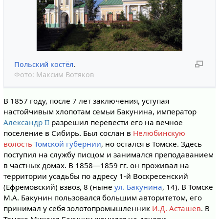
Польский костёл
.
Фото:
Максим Вотяков
В 1857 году, после 7 лет заключения, уступая
настойчивым хлопотам семьи Бакунина, император
Александр II
разрешил перевести его на вечное
поселение в Сибирь. Был сослан в
Нелюбинскую
волость
Томской губернии
, но остался в Томске. Здесь
поступил на службу писцом и занимался преподаванием
в частных домах. В 1858—1859 гг. он проживал на
территории усадьбы по адресу 1-й Воскресенский
(Ефремовский) взвоз, 8 (ныне
ул. Бакунина
, 14). В Томске
М.А. Бакунин пользовался большим авторитетом, его
принимал у себя золотопромышленник
И.Д. Асташев
. В