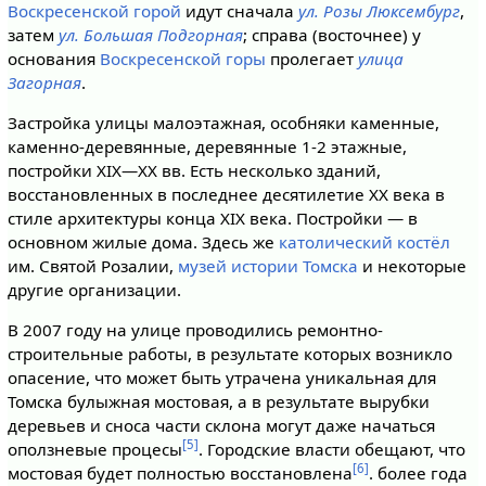
Воскресенской горой
идут сначала
ул. Розы Люксембург
,
затем
ул. Большая Подгорная
; справа (восточнее) у
основания
Воскресенской горы
пролегает
улица
Загорная
.
Застройка улицы малоэтажная, особняки каменные,
каменно-деревянные, деревянные 1-2 этажные,
постройки XIX—XX вв. Есть несколько зданий,
восстановленных в последнее десятилетие XX века в
стиле архитектуры конца XIX века. Постройки — в
основном жилые дома. Здесь же
католический костёл
им. Святой Розалии,
музей истории Томска
и некоторые
другие организации.
В 2007 году на улице проводились ремонтно-
строительные работы, в результате которых возникло
опасение, что может быть утрачена уникальная для
Томска булыжная мостовая, а в результате вырубки
деревьев и сноса части склона могут даже начаться
[5]
оползневые процесы
. Городские власти обещают, что
[6]
мостовая будет полностью восстановлена
. более года