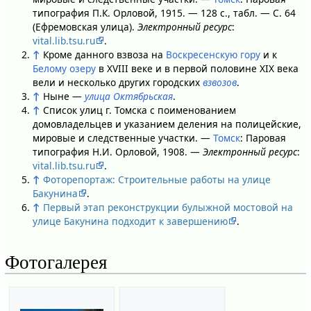
типография П.К. Орловой, 1915. — 128 с., табл. — С. 64
(Ефремовская улица).
Электронный ресурс
:
vital.lib.tsu.ru
.
↑
Кроме данного взвоза на
Воскресенскую гору
и к
Белому озеру
в XVIII веке и в первой половине XIX века
вели и несколько других городских
взвозов
.
↑
Ныне —
улица Октябрьская
.
↑
Список улиц г. Томска с поименованием
домовладельцев и указанием деления на полицейские,
мировые и следственные участки. —
Томск
: Паровая
типография Н.И. Орловой, 1908. —
Электронный ресурс
:
vital.lib.tsu.ru
.
↑
Фоторепортаж: Строительные работы на улице
Бакунина
.
↑
Первый этап реконструкции булыжной мостовой на
улице Бакунина подходит к завершению
.
Фотогалерея