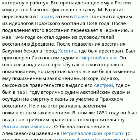
каторжную работу». Всё принадлежащее ему в России
имущество было конфисковано в казну. М. Бакунин
переселился в
Париж
, затем в
Праге
становится одним
из идеологов Пражского восстания 1848 года. После
подавления этого восстания переезжает в Германию. В
мае 1849 года он стал одним из руководителей
восстания в Дрездене. После подавления восстания
Бакунин бежал в город
Хемниц
, где был арестован. Был
приговорён Саксонским судом к
смертной казни
. Он
отказался подписать просьбу саксонского королю о
помиловании, но смертная казнь всё же была заменена
ему пожизненным заключением. Вскоре, однако,
саксонское правительство выдало его
Австрии
, где он
был в 1851 году вторично судим Австрийским судом и
осуждён на смертную казнь за участие в Пражском
восстании. Но и на этот раз казнь заменили
пожизненным заключением. В этом же 1851 году он был
выдан австрийским правительством правительству
Российской империи
. Отбывал заключение в
Алексеевском равелине
Петропавловской крепости
(с