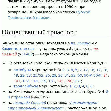
памятник культуры и архитектуры в 1970-е года и
затем вновь реставрирован в 1990-х, при
возвращении храмового комплекса
Русской
Православной церкви
.
Общественный трнаспорт
Ближайшие остановки находятся на
пл. Ленина
и у
Каменного моста
— у начала
улицы Бакунина
; на
пл.
Соляной
(у
ТГАСУ
) — недалеко от конца улицы.
На остановке «
Площадь Ленина
» имеются маршруты:
автобусы
маршрутов №№
2
,
3
,
4
,
5
,
7
,
12
,
16
,
17
,
18
,
19
,
22
,
23
,
25/52
,
26
,
29
,
30
,
31
,
32
,
60
,
60-Р
,
60-К
,
81
,
101
,
112
,
118
,
119
,
131
,
149
,
150
,
231
;
троллейбусы
маршрутов №№
1
,
2
,
3
,
4
,
6
,
8
;
на
Каменном мосту
останавливаются автобусы №№
8
,
9
и
трамваи
№№ 1 и 2;
на
площади Соляной
(остановка «
Архитектурно-
Строительный Университет
»), расположенной в ок.