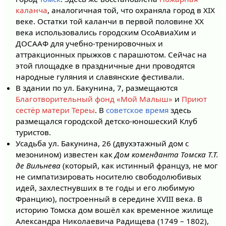
каланча
, аналогичная той, что охраняла город в XIX
веке. Остатки той каланчи в первой половине XX
века использовались городским ОсоАвиаХим и
ДОСААФ для учебно-тренировочных и
аттракционных прыжков с парашютом. Сейчас на
этой площадке в праздничные дни проводятся
народные гуляния и славянские фестивали.
В здании по ул. Бакунина, 7, размещаются
Благотворительный фонд «Мой Малыш»
и
Приют
сестёр матери Тереы
. В
советское время
здесь
размещался городской детско-юношеский Клуб
туристов.
Усадьба ул. Бакунина, 26 (двухэтажный дом с
мезонином) известен как
Дом коменданта Томска Т.Т.
де Вильнева
(который, как истинный француз, не мог
не симпатизировать носителю свободолюбивых
идей, захлестнувших в те годы и его любимую
Францию), построенный в середине XVIII века. В
историю Томска дом вошёл как временное жилище
Александра Николаевича Радищева (1749 – 1802),