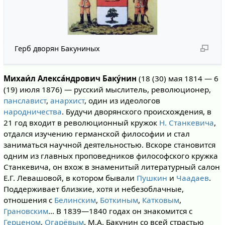
Герб дворян Бакуниных
Михаи́л Алекса́ндрович Баку́нин
(18 (30) мая 1814 — 6
(19) июля 1876) — русский мыслитель, революционер,
панславист
,
анархист
, один из идеологов
народничества
. Будучи дворянского происхождения, в
21 год входит в революционный кружок
Н. Станкевича
,
отдался изучению германской философии и стал
заниматься научной деятельностью. Вскоре становится
одним из главных проповедников философского кружка
Станкевича, он вхож в знаменитый литературный салон
Е.Г. Левашовой, в котором бывали
Пушкин
и
Чаадаев
.
Поддерживает близкие, хотя и небезоблачные,
отношения с
Белинским
,
Боткиным
,
Катковым
,
Грановским
… В 1839—1840 годах он знакомится с
Герценом
,
Огарёвым
. М.А. Бакунин cо всей страстью