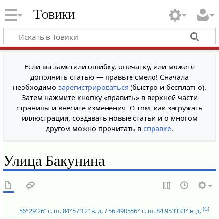
Товики
Если вы заметили ошибку, опечатку, или можете
дополнить статью — правьте смело! Сначала
необходимо
зарегистрироваться
(быстро и бесплатно).
Затем нажмите кнопку «править» в верхней части
страницы и внесите изменения. О том, как загружать
иллюстрации, создавать новые статьи и о многом
другом можно прочитать в
справке
.
Улица Бакунина
(G)
56°29′26″ с. ш.
84°57′12″ в. д.
/
56.490556° с. ш.
84.953333° в. д.