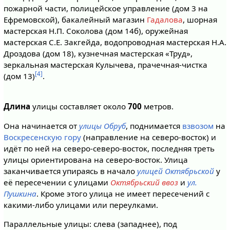
пожарной части, полицейское управление (дом 3 на
Ефремовской), бакалейный магазин
Гадалова
, шорная
мастерская Н.П. Соколова (дом 14б), оружейная
мастерская С.Е. Закгейда, водопроводная мастерская Н.А.
Дроздова (дом 18), кузнечная мастерская «Труд»,
зеркальная мастерская Кулычева, прачечная-чистка
[4]
(дом 13)
.
Длина
улицы составляет около
700
метров.
Она начинается от
улицы Обруб
, поднимается
взвозом
на
Воскресенскую гору
(направление на северо-восток) и
идёт по ней на северо-северо-восток, последняя треть
улицы ориентирована на северо-восток. Улица
заканчивается упираясь в начало
улицей Октябрьской
у
её пересечении с улицами
Октябрьский ввоз
и
ул.
Пушкина
. Кроме этого улица не имеет пересечений с
какими-либо улицами или переулками.
Параллельные улицы: слева (западнее), под