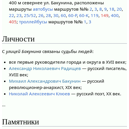
400 м севернее ул. Бакунина, расположены
маршруты
автобусы
маршрутов №№
2
,
3
,
8
,
9
,
18
,
20
,
22
,
23
,
25/52
,
26
,
28
,
30
,
60
,
60-Р
,
60-К
,
119
,
149
,
400
,
405
;
троллейбусы
маршрутов №№
1
,
3
Личности
C
улицей Бакунина
связаны судьбы людей:
все первые руководители города и округа в XVII веке;
Александр Николаевич Радищев
— русский писатель,
XVIII век;
Михаил Александрович Бакунин
— русский
революционер-анархист, XIX век;
Николай Алексеевич Клюев
— русский поэт, XX век.
…
Памятники