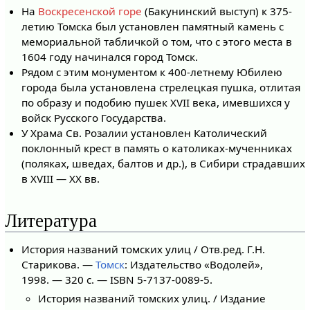
На
Воскресенской горе
(Бакунинский выступ) к 375-
летию Томска был установлен памятный камень с
мемориальной табличкой о том, что с этого места в
1604 году начинался город Томск.
Рядом с этим монументом к 400-летнему Юбилею
города была установлена стрелецкая пушка, отлитая
по образу и подобию пушек XVII века, имевшихся у
войск Русского Государства.
У Храма Св. Розалии установлен Католический
поклонный крест в память о католиках-мученниках
(поляках, шведах, балтов и др.), в Сибири страдавших
в XVIII — XX вв.
Литература
История названий томских улиц / Отв.ред. Г.Н.
Старикова. —
Томск
: Издательство «Водолей»,
1998. — 320 с. — ISBN 5-7137-0089-5.
История названий томских улиц. / Издание