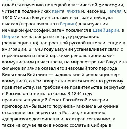
отдаётся изучению немецкой классической философии,
читает в подлинниках
Кант
а,
Фихте
и, наконец,
Гегеля
. С
1840 Михаил Бакунин стал жить за границей, куда
выехал (первоначально в
Берлин
) для изучения
немецкой философии, затем поселился в
Швейцарии
. в
Цюрих
е начал общаться в кругу радикально
(революционно) настроенной русской интеллигенции в
эмиграции. В 1843 году Бакунин устанавливает связи с
германскими и швейцарскими революционерами-
коммунистами (в частности, на мировоззрение Бакунина
сильное влияние оказал его знакомый того периода
Вильгельм Вейтлинг — радикальный революционер-
коммунист), о чём вскоре становится известно русскому
правительству. На требование правительства вернуться
в Россию он ответил отказом. В 1844 году
правительствующий Сенат Российской империи
приговорил «бывшего поручика» Михаила Бакунина,
отказавшегося вернуться в Россию, к лишению
«дворянского достоинства и всех прав состояния», а
также «в случае явки в Россию сослать в Сибирь в