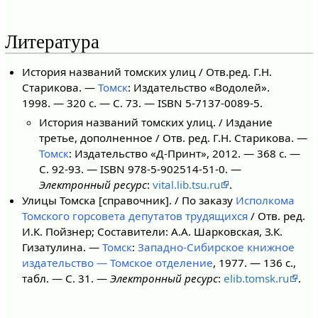
Литература
История названий томских улиц / Отв.ред. Г.Н.
Старикова. —
Томск
: Издательство «Водолей».
1998. — 320 с. — С. 73. — ISBN 5-7137-0089-5.
История названий томских улиц. / Издание
третье, дополненное / Отв. ред. Г.Н. Старикова. —
Томск
: Издательство «Д-Принт», 2012. — 368 с. —
С. 92-93. — ISBN 978-5-902514-51-0. —
Электронный ресурс
:
vital.lib.tsu.ru
.
Улицы Томска [справочник]. / По заказу
Исполкома
Томского горсовета депутатов трудящихся
/ Отв. ред.
И.К. Пойзнер; Составители: А.А. Шарковская, З.К.
Гизатулина. —
Томск
:
Западно-Сибирское книжное
издательство — Томское отделение
, 1977. — 136 с.,
табл. — С. 31. —
Электронный ресурс
:
elib.tomsk.ru
.