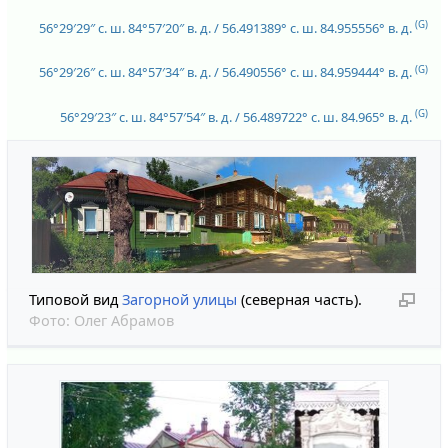
(G)
56°29′29″ с. ш.
84°57′20″ в. д.
/
56.491389° с. ш.
84.955556° в. д.
(G)
56°29′26″ с. ш.
84°57′34″ в. д.
/
56.490556° с. ш.
84.959444° в. д.
(G)
56°29′23″ с. ш.
84°57′54″ в. д.
/
56.489722° с. ш.
84.965° в. д.
Типовой вид
Загорной улицы
(северная часть).
Фото:
Олег Абрамов