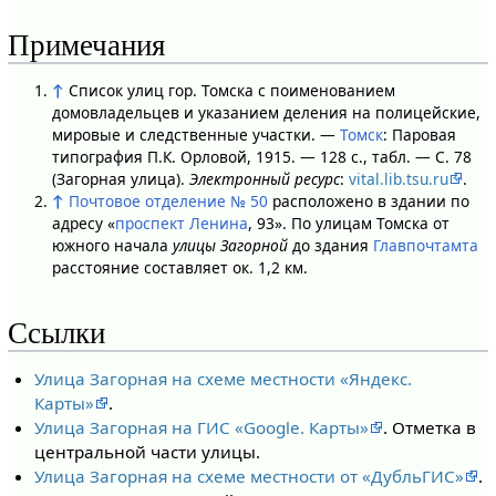
Примечания
↑
Список улиц гор. Томска с поименованием
домовладельцев и указанием деления на полицейские,
мировые и следственные участки. —
Томск
: Паровая
типография П.К. Орловой, 1915. — 128 с., табл. — С. 78
(Загорная улица).
Электронный ресурс
:
vital.lib.tsu.ru
.
↑
Почтовое отделение № 50
расположено в здании по
адресу «
проспект Ленина
, 93». По улицам Томска от
южного начала
улицы Загорной
до здания
Главпочтамта
расстояние составляет ок. 1,2 км.
Ссылки
Улица Загорная на схеме местности «Яндекс.
Карты»
.
Улица Загорная на ГИС «Google. Карты»
. Отметка в
центральной части улицы.
Улица Загорная на схеме местности от «ДубльГИС»
.