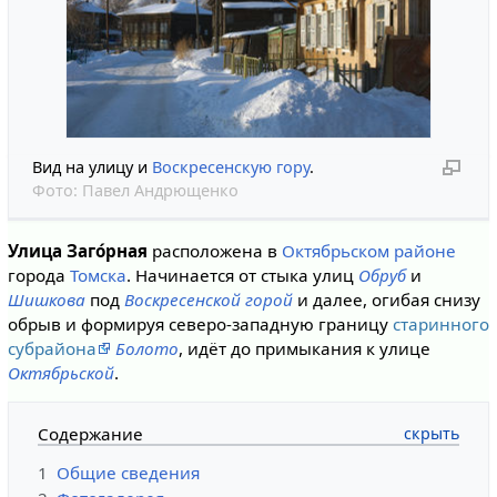
Вид на улицу и
Воскресенскую гору
.
Фото:
Павел Андрющенко
Улица Заго́рная
расположена в
Октябрьском районе
города
Томска
. Начинается от стыка улиц
Обруб
и
Шишкова
под
Воскресенской горой
и далее, огибая снизу
обрыв и формируя северо-западную границу
старинного
субрайона
Болото
, идёт до примыкания к улице
Октябрьской
.
Содержание
1
Общие сведения