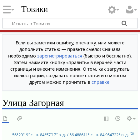
Товики
Если вы заметили ошибку, опечатку, или можете
дополнить статью — правьте смело! Сначала
необходимо
зарегистрироваться
(быстро и бесплатно).
Затем нажмите кнопку «править» в верхней части
страницы и внесите изменения. О том, как загружать
иллюстрации, создавать новые статьи и о многом
другом можно прочитать в
справке
.
Улица Загорная
(G)
56°29′19″ с. ш.
84°57′17″ в. д.
/
56.488611° с. ш.
84.954722° в. д.