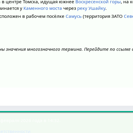
 в центре Томска, идущая южнее
Воскресенской горы
, на 
чинается у
Каменного моста
через
реку Ушайку
.
сположен в рабочем посёлке
Самусь
(территория ЗАТО
Сев
ны значения многозначного термина. Перейдите по ссылке
февраля 2026 года в 14:32.
ветственности