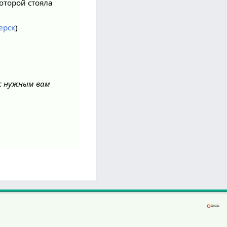
которой стояла
ерск
)
 с нужным вам