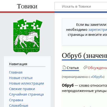
Товики
Если вы заметили
необходимо
зарегистр
страницы и внесите из
Обруб (значен
Навигация
Статья
Обсужден
Главная
(перенаправлено с «
Обруб
»)
Новые статьи
Новые иллюстрации
Обруб
— слово относитс
Свежие правки
непродолженные улицы
Случайная страница
Справка
Служебные