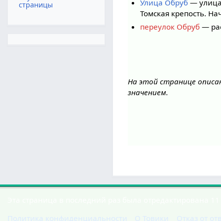
Улица Обруб
— улица
страницы
Томская крепость. На
переулок Обруб
— ра
На этой странице описа
значением.
Эта страница в последний раз была отредактирована 11 
Политика конфиденциальности
О Товики
Отказ от от