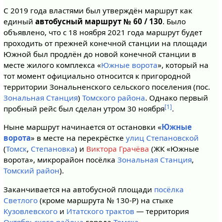
С 2019 года властями был утверждён маршрут как
единый
автобусный маршрут № 60 / 130
. Было
объявлено, что с 18 ноября 2021 года маршрут будет
проходить от прежней конечной станции на площади
Южной был продлён до новой конечной станции в
месте жилого комплекса «
Южные ворота
», который на
тот момент официально относится к пригородной
территории Зональненского сельского поселения (пос.
Зональная Станция
)
Томского района
. Однако первый
[1]
пробный рейс был сделан утром 30 ноября
.
Ныне маршрут начинается от остановки «
Южные
ворота
» в месте на перекрёстке
улиц Степановской
(
Томск
,
Степановка
) и
Виктора Грачёва
(ЖК «Южные
ворота», микрорайон посёлка
Зональная Станция
,
Томский район
).
Заканчивается на автобусной площади
посёлка
Светлого
(кроме маршрута № 130-Р) на стыке
Кузовлевского
и
Итатского трактов
— территория
Октябрьского района
города
Томска
.