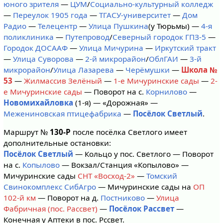
юного зрителя
—
ЦУМ
/
Социально-культурный колледж
—
Переулок 1905 года
—
ТГАСУ-университет
—
Дом
Радио
—
Телецентр
—
Улица Пушкина
(у Тюрьмы) —
4-я
поликлиника
—
Путепровод
/
Северный городок
ГПЗ-5
—
Городок ДОСААФ
—
Улица Мичурина
—
Иркутский тракт
—
Улица Суворова
—
2-й микрорайон
/
ОблГАИ
—
3-й
микрорайон
/
Улица Лазарева
—
Черёмушки
—
Школа №
53
—
Жилмассив Зелёный
—
1-е Мичуринские сады
—
2-
е Мичуринские сады
— Поворот на с.
Корнилово
—
Новомихайловка
(1-я) — «Дорожная» —
Межениновская птицефабрика
—
Посёлок Светлый
.
Маршрут №
130-Р
после посёлка Светлого имеет
дополнительные остановки:
Посёлок Светлый
— Кольцо у пос. Светлого — Поворот
на с.
Копылово
— Вокзал/Станция «Копылово» —
Мичуринские сады
СНТ «Восход-2»
—
Томский
Свинокомплекс СибАгро
— Мичуринские сады на
ОП
102-й км
— Поворот на д.
Постниково
—
Улица
Фабричная (пос. Рассвет)
—
Посёлок Рассвет
—
Конечная у Аптеки в пос. Рссвет.