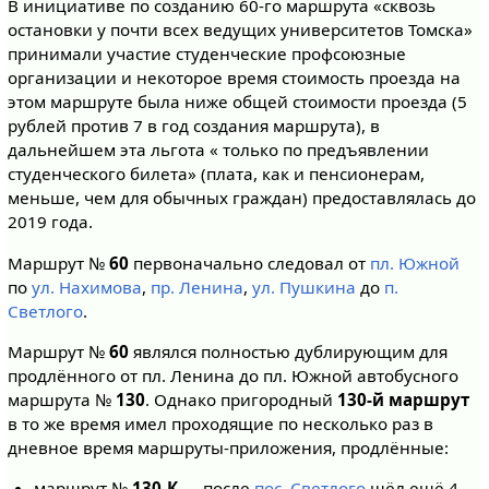
В инициативе по созданию 60-го маршрута «сквозь
остановки у почти всех ведущих университетов Томска»
принимали участие студенческие профсоюзные
организации и некоторое время стоимость проезда на
этом маршруте была ниже общей стоимости проезда (5
рублей против 7 в год создания маршрута), в
дальнейшем эта льгота « только по предъявлении
студенческого билета» (плата, как и пенсионерам,
меньше, чем для обычных граждан) предоставлялась до
2019 года.
Маршрут №
60
первоначально следовал от
пл. Южной
по
ул. Нахимова
,
пр. Ленина
,
ул. Пушкина
до
п.
Светлого
.
Маршрут №
60
являлся полностью дублирующим для
продлённого от пл. Ленина до пл. Южной автобусного
маршрута №
130
. Однако пригородный
130-й маршрут
в то же время имел проходящие по несколько раз в
дневное время маршруты-приложения, продлённые:
маршрут №
130-К
— после
пос. Светлого
шёл ещё 4