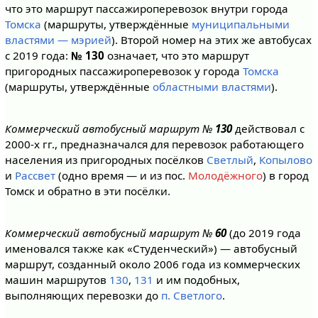
что это маршрут пассажироперевозок внутри города
Томска
(маршруты, утверждённые
муниципальными
властями — мэрией
). Второй номер на этих же автобусах
с 2019 года:
№ 130
означает, что это маршрут
пригородных пассажироперевозок у города
Томска
(маршруты, утверждённые
областными властями
).
Коммерческий автобусный маршрут №
130
действовал с
2000-х гг., предназначался для перевозок работающего
населения из пригородных посёлков
Светлый
,
Копылово
и
Рассвет
(одно время — и из пос.
Молодёжного
) в город
Томск и обратно в эти посёлки.
Коммерческий автобусный маршрут №
60
(до 2019 года
именовался также как «Студенческий») — автобусный
маршрут, созданный около 2006 года из коммерческих
машин маршрутов
130
,
131
и им подобных,
выполняющих перевозки до
п. Светлого
.