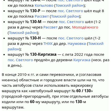
км до посёлка
Копылово
(
Томский район
);
маршрут №
130-Р
— после
пос. Светлого
шёл ещё 8
км до посёлка
Рассвет
(
Томский район
);
маршрут №
130-М
— после
пос. Светлого
шёл (1-2
раза в день) через
Рассвет
до пос.
Молодёжного
(
Томский район
);
маршрут №
130-Н
— после
пос. Светлого
шёл (1-2
раза в день) через
ТНХК
до дер.
Наумовка
(
Томский
район
);
маршрут №
130-Киргизка
— с лета 2022 года после
пос. Светлого
продлён до деревни
Киргизка
(неск. раз
в день).
В конце 2010-х гг. и сами перевозчики, и (согласовав
нюансы) областные и городские власти шли на то, что
часть автобусов стали использовать маркировку
маршрута как «автобусный маршрут №
60 / 130
»
(городской-пригородный), при этом отдельные автобусы
ходили или по
60
-му маршруту, или по
130
-м
маршрутам.