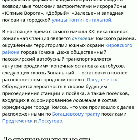
возводимые томскими застроителями микрорайоны
«Южные Ворота», «Добрый», «Залесье» и западная
половина городской
улицы Континентальной
.
В настоящее время с самого начала XXI века посёлок
Зональная Станция является
анклав
ом
Томского района,
окружённым территориями южных окраин
Кировского
района
города Томска. Даже общественный
пассажирский автобусный транспорт является
«внутригородским»: конечная остановка автобусов,
следующих сквозь Зональный — остановки в южнее
расположенном городском посёлке
Предтеченск
.
Обсуждается вероятность в скором будущем
присоединения станции и посёлка, а также посёлков,
входящих в сформированное
поселение
в состав
юрисдикции города Томска. Что уже произошло с далее
расположенными по
Богашёвсому тракту
посёлками
Предтеченск
и
Лоскутово
.
Достопримечательности