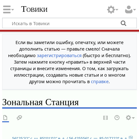
Товики
Если вы заметили ошибку, опечатку, или можете
дополнить статью — правьте смело! Сначала
необходимо
зарегистрироваться
(быстро и бесплатно).
Затем нажмите кнопку «править» в верхней части
страницы и внесите изменения. О том, как загружать
иллюстрации, создавать новые статьи и о многом
другом можно прочитать в
справке
.
Зональная Станция
(G)
56°25′32″ с. ш.
85°01′02″ в. д.
/
56.425556° с. ш.
85.017222° в. д.