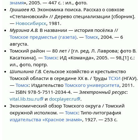
знамя
», 2005. — 447 с. : ил., фото.
Гришаев Ю.
Экономика поиска. Рассказ о совхозе
«Степановский» // Дерево специализации [сборник].
—
Новосибирск
, 1981.
Мурзина А.В.
В названии — история посёлка //
Томское предместье (газета)
. —
Томск
, 2004. — 6
августа.
Томский район — 80 лет / [гл. ред. Л. Лаврова; фото В.
Касаткина]. —
Томск
: ИД «Команда», 2005. — 98,[1] с.:
ил., фото, портр.
Шипилина Г.В.
Сельское хозяйство и крестьянство
Томской области в середине XX в. / Труды
ТСХИ
(НГАУ).
—
Томск
: Издательство
Томского университета
, 2011.
— ISBN 978-5-7511-2034-4. —
Электронный ресурс
:
vital.lib.tsu.ru
и
docplayer.ru
.
Экономический обзор Томского округа / Томский
окружной исполком. —
Томск
: Типо-литография
издательства «Красное знамя»
, 1927. — 253 с.