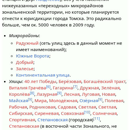
нижеуказанных «переходных» микрорайонов
зональненской территории, но которые планируется
отнести к юрисдикции города Томска. Это радикально
больше, чем ок. 5000 человек в 2009 году.
Микрорайоны
:
Радужный
(сеть улиц здесь в данный момент не
имеет наименований);
Южные Ворота
;
Добрый
;
Залесье
;
Континентальная улица
.
Улицы
:
40 лет Победы
,
Берёзовая
,
Богашёвский тракт
,
[6]
[7]
Виталия Грачёва
,
Гагарина
,
Дружная
,
Зелёная
,
[8]
[9]
Королёва
,
Лазурная
,
Лесная
,
Луговая
,
Новая
,
[9]
[9]
Майская
,
Мира
,
Молодёжная
,
Озёрная
,
Полевая
,
Рабочая
,
Родниковая
,
Садовая
,
Светлая
,
Светлая
,
[10]
Сибирская
,
Сиреневая
,
Совхозная
,
Солнечная
,
[11]
Спортивная
,
Степановская
(городская)
,
Степановская
(в восточной части Зонального, не