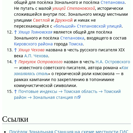
общей для посёлка Зонального и посёлка
Степановка
.
Не путать с малой
улицей Степановской
, исторически
сложившейся внутри пос. Зонального между местными
улицами
Светлой
и
Дружной
и никак не
пересекающейся с
«большой» Степановской улицей
.
↑
Улица Тояновская
является общей для посёлка
Зонального и посёлка
Степановка
, входящего в состав
Кировского района
города
Томска
.
↑
Улица Чехова
названа в честь русского писателя XIX
века
А.П. Чехова
.
↑
Переулок Островского
назван в честь
Н.А. Островского
— известного советского писателя, автора романа «
Как
закалялась сталь
» о героической роли комсомола — в
рамках кампании по закреплению в топонимике
коммунистической символики.
↑
Почтовые индексы → Томская область → Томский
район → Зональная станция п
Ссылки
Посёлок Зональная Станция на схеме местности ГИС