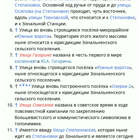
Степановка
. Основной ход ручья от пруда и до
улицы
Осипова (на Степановке)
проходит, чуть восточнее,
вдоль
улицы Тояновской
, что относится и к
Степановке
,
и к Зональной Станции.
↑
Улица во вновь строящимся посёлке-микрорайоне
«
Южные ворота
». Территория этого жилого массива
ныне относится к юрисдикции Зональненского
сельского поселения.
↑
Улица Гагарина
названа в честь первого в мире
космонавт
а
Ю.А. Гагарина
.
↑
Улица вновь строящегося посёлка «
Южные ворота
»,
ныне относящегося к юрисдикции Зональненского
сельского поселения.
а
б
в
г
↑
Улица вновь построенного посёлка «
Озерки-2
»,
ныне относящегося к юрисдикции Зональненского
сельского поселения.
↑
Улица Совхозная
названа в советское время в ходе
повсеместной кампании по закреплению
большевистского и коммунистического символизма в
топонимике.
↑
Имеется ввиду
Улица Степановская
, которая ныне
идёт из
Степановки
до Зонального и является сегодня