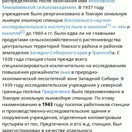
распределению после окончания ими
Московской
Тимирязевской сельхозакадемии
. В 1937 году
учреждение было реорганизовано в
Томскую зональную
льняную опытную станцию
Всесоюзного научно-
[1]
исследовательского института льна и конопли
—
лён
и
[2]
конопля
до 1960-х гг. были едва ли не главными
продуктами сельскохозяйственного растениеводства
центральных территорий Томского района и районов
земледелия
Западно-Сибирского края
у
Транссиб
а. С
1938 года станция стала прежде всего
специализироваться исключительно на исследованиях
повышения урожайности
льна
в природно-
экономической лесостепной зоне Западной Сибири. В
1939 году исследовательское учреждение у северной
границы посёлка
Предтеченск
было переименовано в
Томскую зональную льноводную станцию
. По этому
наименованию в
1943
году посёлок работников станции
и производственно-исследовательские здания и
сооружения учреждения, отделённые километровым
пустырём от пос. Предтеченск и его ж.д. станции, был
зарегистрирован в качестве отдельного