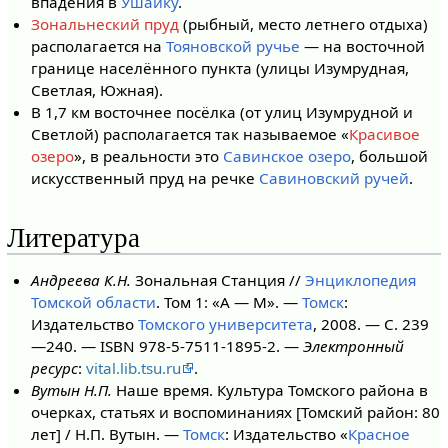
впадения в
Ушайку
.
Зональнеский пруд
(рыбный, место летнего отдыха)
располагается на
Тояновской ручье
— на восточной
границе населённого пункта (улицы Изумрудная,
Светлая, Южная).
В 1,7 км восточнее посёлка (от улиц Изумрудной и
Светлой) располагается так называемое «
Красивое
озеро
», в реальности это
Савинское озеро
, большой
искусственный пруд на речке
Савиновский ручей
.
Литература
Андреева К.Н.
Зональная Станция //
Энциклопедия
Томской области
. Том 1: «А — М». —
Томск
:
Издательство
Томского университета
, 2008. — С. 239
—240. — ISBN 978-5-7511-1895-2. —
Электронный
ресурс
:
vital.lib.tsu.ru
.
Вутын Н.П.
Наше время. Культура Томского района в
очерках, статьях и воспоминаниях [Томский район: 80
лет] / Н.П. Вутын. —
Томск
: Издательство «
Красное