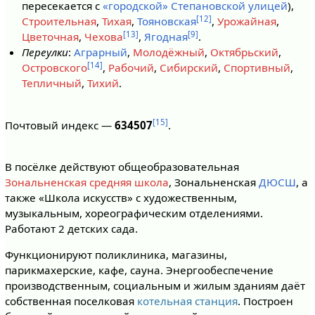
пересекается с
«городской» Степановской улицей
),
[12]
Строительная
,
Тихая
,
Тояновская
,
Урожайная
,
[13]
[9]
Цветочная
,
Чехова
,
Ягодная
.
Переулки
:
Аграрный
,
Молодёжный
,
Октябрьский
,
[14]
Островского
,
Рабочий
,
Сибирский
,
Спортивный
,
Тепличный
,
Тихий
.
[15]
Почтовый индекс —
634507
.
В посёлке действуют общеобразовательная
Зональненская средняя школа
, Зональненская
ДЮСШ
, а
также «Школа искусств» с художественным,
музыкальным, хореографическим отделениями.
Работают 2 детских сада.
Функционируют поликлиника, магазины,
парикмахерские, кафе, сауна. Энергообеспечение
производственным, социальным и жилым зданиям даёт
собственная поселковая
котельная станция
. Построен