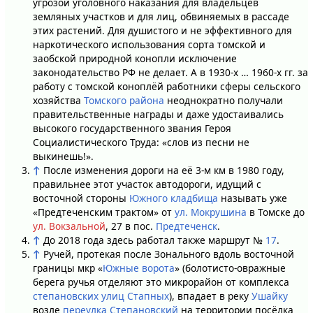
угрозой уголовного наказания для владельцев
земляных участков и для лиц, обвиняемых в рассаде
этих растений. Для душистого и не эффективного для
наркотического использования сорта томской и
заобской природной конопли исключение
законодательство РФ не делает. А в 1930-х … 1960-х гг. за
работу с томской коноплёй работники сферы сельского
хозяйства
Томского района
неоднократно получали
правительственные награды и даже удостаивались
высокого государственного звания Героя
Социалистического Труда: «слов из песни не
выкинешь!».
↑
После изменения дороги на её 3-м км в 1980 году,
правильнее этот участок автодороги, идущий с
восточной стороны
Южного кладбища
называть уже
«Предтеченским трактом» от
ул. Мокрушина
в Томске до
ул. Вокзальной
, 27 в пос.
Предтеченск
.
↑
До 2018 года здесь работал также маршрут №
17
.
↑
Ручей, протекая после Зонального вдоль восточной
границы мкр «
Южные ворота
» (болотисто-овражные
берега ручья отделяют это микрорайон от комплекса
степановских улиц Стапных
), впадает в реку
Ушайку
возле
переулка Степановский
на территории посёлка