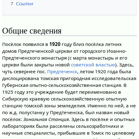
7
Ссылки
Общие сведения
Посёлок появился в
1920
году близ посёлка летних
домов Предтеченской церкви от городского Иоанно-
Предтеченского монастыря (с марта монастырь и его
церкви были закрыты новой
советской властью
). Здесь,
чуть севернее пос.
Предтеченск
, летом 1920 года была
дислоцирована томская пригородная исследовательская
Губернская опытно-сельскохозяйственная станция. В
1925 году это учреждение будет переименовано в
Сибирскую краевую сельскохозяйственную опытную
станцию томской зоны земледелия. Именно по ней, а не
по ж.д. полустанку у Предтеченска, был назван новый
посёлок:
Зональная Станция
. Здесь в посёлке и опытных
лабораториях были расселены сельхозработники и
научные специалисты, прибывшие в Томск по целевому