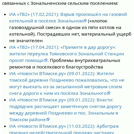
связанных с Зональненским сельским поселением:
ИА «ТВ2» (17.02.2021): Взрыв произошёл на газовой
котельной в посёлке Зональном
(«хлопок
газовоздушной смеси» в одном из пяти котлов на
котельной). Пострадавших нет, материальный ущерб
не значителен
ИА «ТВ2» (17.04.2021): «Примите в дар дорогу»:
жители переулка Тояновского Зональной Станции
просят помощи
. Проблемы внутрикватральных
ремонтов и поселкового благоустройства
ИА «Новости ВТомске.ру» (09.01.2022): Жители
томской деревни Позднеево пожаловались, что не
могут выехать из-за засыпанной метровым слоем
снега дороги к ним из посёлка Зонального
ИА «Новости ВТомске.ру» (09.01.2022): Власти:
подрядчик расчищает заметённую снегом дорогу
между деревней Позднеево и пос. Зональным в
Томском районе
ИА «Новости ВТомске.ру» (11.03.2022): Арбитраж
признал недействительной продажу частнику