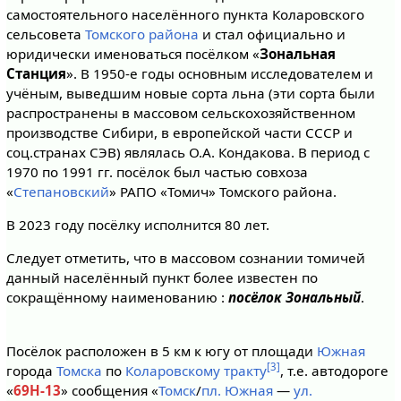
самостоятельного населённого пункта Коларовского
сельсовета
Томского района
и стал официально и
юридически именоваться посёлком «
Зональная
Станция
». В 1950-е годы основным исследователем и
учёным, выведшим новые сорта льна (эти сорта были
распространены в массовом сельскохозяйственном
производстве Сибири, в европейской части СССР и
соц.странах СЭВ) являлась О.А. Кондакова. В период с
1970 по 1991 гг. посёлок был частью совхоза
«
Степановский
» РАПО «Томич» Томского района.
В 2023 году посёлку исполнится 80 лет.
Следует отметить, что в массовом сознании томичей
данный населённый пункт более известен по
сокращённому наименованию :
посёлок Зональный
.
Посёлок расположен в 5 км к югу от площади
Южная
[3]
города
Томска
по
Коларовскому тракту
, т.е. автодороге
«
69Н-13
» сообщения «
Томск
/
пл. Южная
—
ул.