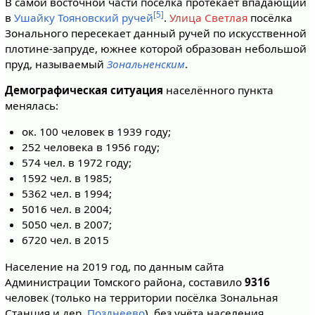
В самой восточной части посёлка протекает впадающий
[5]
в
Ушайку
Тояновский ручей
.
Улица Светлая
посёлка
Зонального пересекает данный ручей по искусственной
плотине-запруде, южнее которой образован небольшой
пруд, называемый
Зональненским
.
Демографическая ситуация
населённого пункта
менялась:
ок. 100 человек в 1939 году;
252 человека в 1956 году;
574 чел. в 1972 году;
1592 чел. в 1985;
5362 чел. в 1994;
5016 чел. в 2004;
5050 чел. в 2007;
6720 чел. в 2015
Население на 2019 год, по данным сайта
Администрации Томского района, составило
9316
человек (только на территории посёлка Зональная
Станция и дер.
Позднеево
), без учёта населения