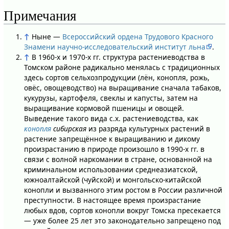
Примечания
↑
Ныне —
Всероссийский ордена Трудового Красного
Знамени научно-исследовательский институт льна
.
↑
В 1960-х и 1970-х гг. структура растениеводства в
Томском районе радикально менялась с традиционных
здесь сортов сельхозпродукции (лён, конопля, рожь,
овёс, овощеводство) на выращивание сначала табаков,
кукурузы, картофеля, свеклы и капусты, затем на
выращивание кормовой пшеницы и овощей.
Выведение такого вида с.х. растениеводства, как
конопля
сибирская
из разряда культурных растений в
растение запрещённое к выращиванию и дикому
произрастанию в природе произошло в 1990-х гг. в
связи с волной наркомании в стране, основанной на
криминальном использовании среднеазиатской,
южноалтайской (чуйской) и монгольско-китайской
конопли и вызванного этим ростом в России различной
преступности. В настоящее время произрастание
любых вдов, сортов конопли вокруг Томска пресекается
— уже более 25 лет это законодательно запрещено под