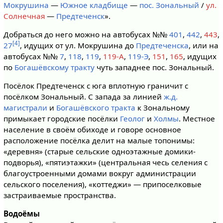
Мокрушина
—
Южное кладбище
—
пос. Зональный
/
ул.
Солнечная
—
Предтеченск
».
Добраться до него можно на автобусах №№
401
,
442
,
443
,
[4]
27
, идущих от ул. Мокрушина до
Предтеченска
, или на
автобусах №№
7
,
118
,
119
,
119-А
,
119-Э
,
151
,
165
, идущих
по
Богашёвскому тракту
чуть западнее пос. Зональный.
Посёлок Предтеченск с юга вплотную граничит с
посёлком Зональный. С запада за линией
ж.д.
магистрали
и
Богашёвского тракта
к Зональному
примыкает городские посёлки
Геолог
и
Холмы
. Местное
население в своём обиходе и говоре основное
расположение посёлка делит на малые топонимы:
«деревня» (старые сельские одноэтажные домики-
подворья), «пятиэтажки» (центральная чесь селения с
благоустроенными домами вокруг администрации
сельского поселения), «коттеджи» — припоселковые
застраиваемые пространства.
Водоёмы