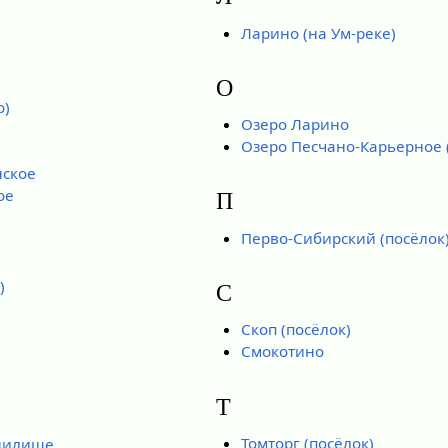
Ларино (на Ум-реке)
О
о)
Озеро Ларино
Озеро Песчано-Карьерное 
нское
ое
П
Перво-Сибирский (посёлок
)
С
Скоп (посёлок)
Смокотино
Т
Томторг (посёлок)
нилище