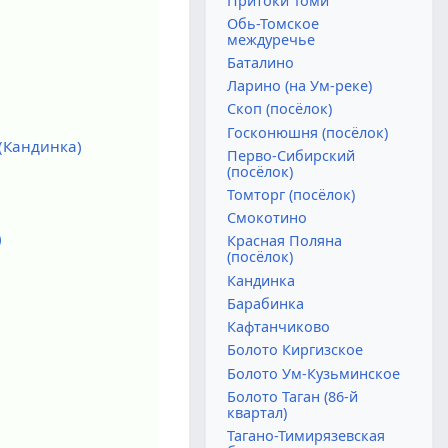
Притоки Томи
Обь-Томское
междуречье
Баталино
Ларино (на Ум-реке)
Скоп (посёлок)
Госконюшня (посёлок)
(Кандинка)
Перво-Сибирский
(посёлок)
Томторг (посёлок)
Смокотино
)
Красная Поляна
(посёлок)
Кандинка
Барабинка
Кафтанчиково
Болото Киргизское
Болото Ум-Кузьминское
Болото Таган (86-й
квартал)
Тагано-Тимирязевская