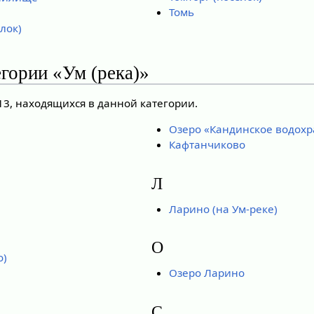
Томь
лок)
гории «Ум (река)»
13, находящихся в данной категории.
Озеро «Кандинское водох
Кафтанчиково
Л
Ларино (на Ум-реке)
О
о)
Озеро Ларино
С