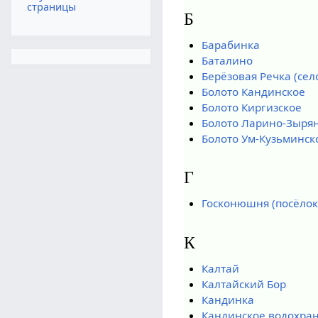
страницы
Б
Барабинка
Баталино
Берёзовая Речка (сел
Болото Кандинское
Болото Киргизское
Болото Ларино-Зыря
Болото Ум-Кузьминск
Г
Госконюшня (посёлок
К
Калтай
Калтайский Бор
Кандинка
Кандинское водохра