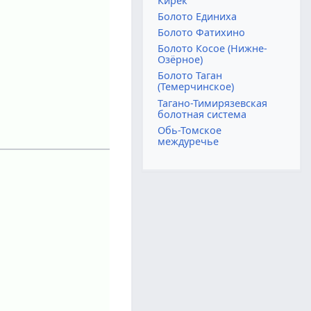
Кирек
Болото Единиха
Болото Фатихино
Болото Косое (Нижне-
Озёрное)
Болото Таган
(Темерчинское)
Тагано-Тимирязевская
болотная система
Обь-Томское
междуречье