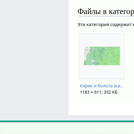
Файлы в катего
Эта категория содержит
Кирек и болота (карта НСО).jpg
1183 × 611; 332 КБ
Эта страница в последний раз была отредактирована 25 