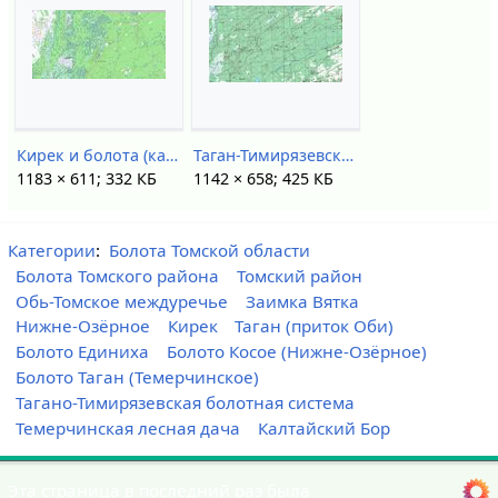
Кирек и болота (карта НСО).jpg
Таган-Тимирязевские болота.jpg
1183 × 611; 332 КБ
1142 × 658; 425 КБ
Категории
:
Болота Томской области
Болота Томского района
Томский район
Обь-Томское междуречье
Заимка Вятка
Нижне-Озёрное
Кирек
Таган (приток Оби)
Болото Единиха
Болото Косое (Нижне-Озёрное)
Болото Таган (Темерчинское)
Тагано-Тимирязевская болотная система
Темерчинская лесная дача
Калтайский Бор
Эта страница в последний раз была