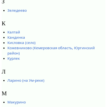
З
Зеледеево
К
Калтай
Кандинка
Кисловка (село)
Кожевниково (Кемеровская область, Юргинский
район)
Курлек
Л
Ларино (на Ум-реке)
М
Макурино