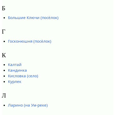
Б
Большие Ключи (посёлок)
Г
Госконюшня (посёлок)
К
Калтай
Кандинка
Кисловка (село)
Курлек
Л
Ларино (на Ум-реке)