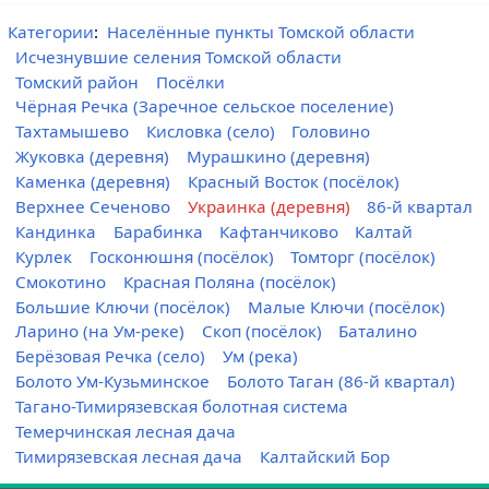
Категории
:
Населённые пункты Томской области
Исчезнувшие селения Томской области
Томский район
Посёлки
Чёрная Речка (Заречное сельское поселение)
Тахтамышево
Кисловка (село)
Головино
Жуковка (деревня)
Мурашкино (деревня)
Каменка (деревня)
Красный Восток (посёлок)
Верхнее Сеченово
Украинка (деревня)
86-й квартал
Кандинка
Барабинка
Кафтанчиково
Калтай
Курлек
Госконюшня (посёлок)
Томторг (посёлок)
Смокотино
Красная Поляна (посёлок)
Большие Ключи (посёлок)
Малые Ключи (посёлок)
Ларино (на Ум-реке)
Скоп (посёлок)
Баталино
Берёзовая Речка (село)
Ум (река)
Болото Ум-Кузьминское
Болото Таган (86-й квартал)
Тагано-Тимирязевская болотная система
Темерчинская лесная дача
Тимирязевская лесная дача
Калтайский Бор