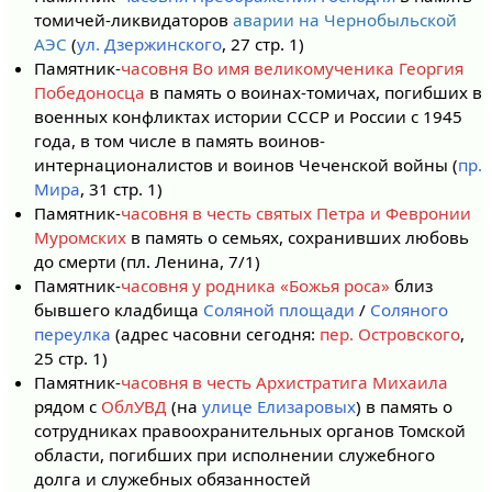
томичей-ликвидаторов
аварии на Чернобыльской
АЭС
(
ул. Дзержинского
, 27 стр. 1)
Памятник-
часовня Во имя великомученика Георгия
Победоносца
в память о воинах-томичах, погибших в
военных конфликтах истории СССР и России с 1945
года, в том числе в память воинов-
интернационалистов и воинов Чеченской войны (
пр.
Мира
, 31 стр. 1)
Памятник-
часовня в честь святых Петра и Февронии
Муромских
в память о семьях, сохранивших любовь
до смерти (пл. Ленина, 7/1)
Памятник-
часовня у родника «Божья роса»
близ
бывшего кладбища
Соляной площади
/
Соляного
переулка
(адрес часовни сегодня:
пер. Островского
,
25 стр. 1)
Памятник-
часовня в честь Архистратига Михаила
рядом с
ОблУВД
(на
улице Елизаровых
) в память о
сотрудниках правоохранительных органов Томской
области, погибших при исполнении служебного
долга и служебных обязанностей