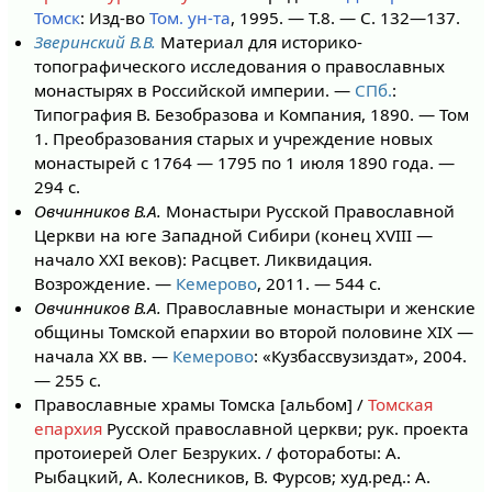
Томск
: Изд-во
Том. ун-та
, 1995. — Т.8. — С. 132—137.
Зверинский В.В.
Материал для историко-
топографического исследования о православных
монастырях в Российской империи. —
СПб.
:
Типография В. Безобразова и Компания, 1890. — Том
1. Преобразования старых и учреждение новых
монастырей с 1764 — 1795 по 1 июля 1890 года. —
294 с.
Овчинников В.А.
Монастыри Русской Православной
Церкви на юге Западной Сибири (конец XVIII —
начало XXI веков): Расцвет. Ликвидация.
Возрождение. —
Кемерово
, 2011. — 544 с.
Овчинников В.А.
Православные монастыри и женские
общины Томской епархии во второй половине XIX —
начала XX вв. —
Кемерово
: «Кузбассвузиздат», 2004.
— 255 с.
Православные храмы Томска [альбом] /
Томская
епархия
Русской православной церкви; рук. проекта
протоиерей Олег Безруких. / фотоработы: А.
Рыбацкий, А. Колесников, В. Фурсов; худ.ред.: А.