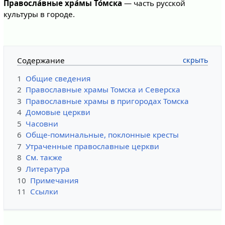
Правосла́вные хра́мы То́мска
— часть русской
культуры в городе.
Содержание
1
Общие сведения
2
Православные храмы Томска и Северска
3
Православные храмы в пригородах Томска
4
Домовые церкви
5
Часовни
6
Обще-поминальные, поклонные кресты
7
Утраченные православные церкви
8
См. также
9
Литература
10
Примечания
11
Ссылки