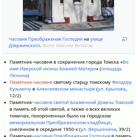
Часовня Преображения Господня
на
улице
Дзержинского
.
Фото:
Максим Вотяков
Памятник-часовня в сохранение города Томска «
Во
имя Иверской иконы Божией Матери
» (
площадь
Ленина
)
Памятник-часовня
святому старцу томскому
Феодору
Кузьмичу
в
Алексеевском монастыре
(
ул. Крылова
,
12/2)
Памятник-
часовня святой Блаженной Домны Томской
в память об этой святой, а также о всех великих
томичах, похороненных было на городском
мемориальном Преображенском кладбище
,
снесённом в середине 1950-х (
ул. Вершинина
, 39/2)
Памятник-
часовня Преображения Господня
в память