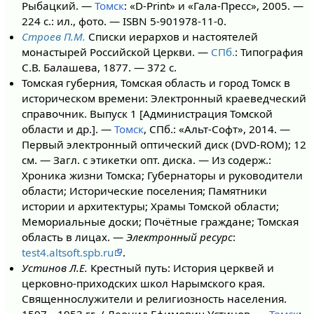
Рыбацкий. —
Томск
: «D-Print» и «Гала-Пресс», 2005. —
224 с.: ил., фото. — ISBN 5-901978-11-0.
Строев П.М.
Списки иерархов и настоятелей
монастырей Российской Церкви. —
СПб.
: Типография
С.В. Балашева, 1877. — 372 с.
Томская губерния, Томская область и город Томск в
историческом времени: Электронный краеведческий
справочник. Выпуск 1 [Администрация Томской
области и др.]. —
Томск
, СПб.: «Альт-Софт», 2014. —
Первый электронный оптический диск (DVD-ROM); 12
см. — Загл. с этикетки опт. диска. — Из содерж.:
Хроника жизни Томска; Губернаторы и руководители
области; Исторические поселения; Памятники
истории и архитектуры; Храмы Томской области;
Мемориальные доски; Почётные граждане; Томская
область в лицах. —
Электронный ресурс
:
test4.altsoft.spb.ru
.
Устинов Л.Е.
Крестный путь: История церквей и
церковно-приходских школ Нарымского края.
Священнослужители и религиозность населения.
1597—1953 гг. / Леонид Ефимович Устинов. —
Томск
: