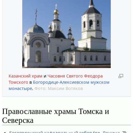
Казанский храм
и
Часовня Святого Феодора
Томского
в
Богородице-Алексиевском мужском
монастыре
.
Фото:
Максим Вотяков
Православные храмы Томска и
Северска
Богоявленский кафедральный собор
(
пл. Ленина
, 7)