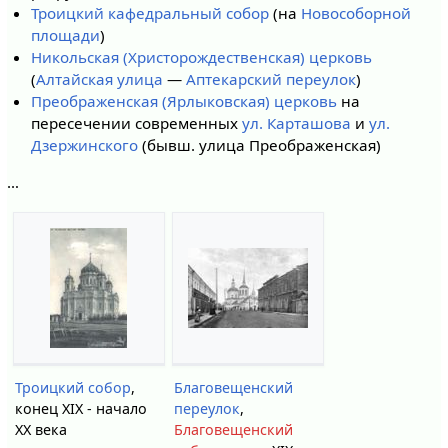
Троицкий кафедральный собор
(на
Новособорной
площади
)
Никольская (Христорождественская) церковь
(
Алтайская улица
—
Аптекарский переулок
)
Преображенская (Ярлыковская) церковь
на
пересечении современных
ул. Карташова
и
ул.
Дзержинского
(бывш. улица Преображенская)
…
Троицкий собор
,
Благовещенский
конец XIX - начало
переулок
,
ХХ века
Благовещенский