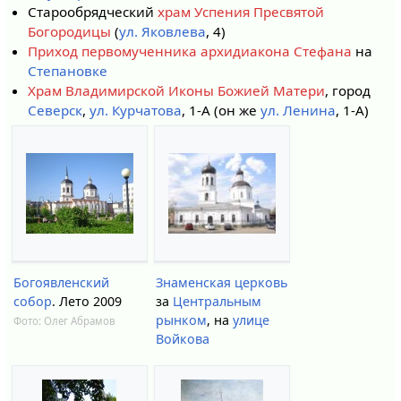
Старообрядческий
храм Успения Пресвятой
Богородицы
(
ул. Яковлева
, 4)
Приход первомученника архидиакона Стефана
на
Степановке
Храм Владимирской Иконы Божией Матери
, город
Северск
,
ул. Курчатова
, 1-А (он же
ул. Ленина
, 1-А)
Богоявленский
Знаменская церковь
собор
. Лето 2009
за
Центральным
рынком
, на
улице
Фото:
Олег Абрамов
Войкова