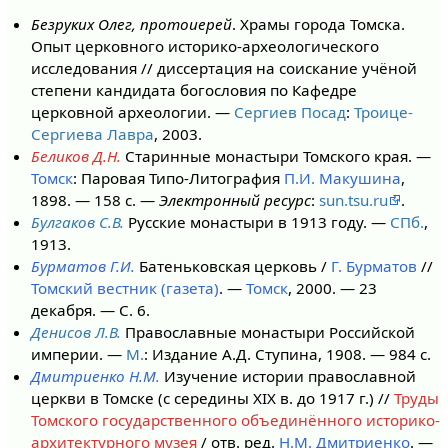
Безруких Олег, протоиерей
. Храмы города Томска.
Опыт церковного историко-археологического
исследования // диссертация на соискание учёной
степени кандидата богословия по Кафедре
церковной археологии. —
Сергиев Посад
:
Троице-
Сергиева Лавра
, 2003.
Беликов Д.Н.
Старинные монастыри Томского края. —
Томск
: Паровая Типо-Литография
П.И. Макушина
,
1898. — 158 с. —
Электронный ресурс
:
sun.tsu.ru
.
Булгаков С.В.
Русские монастыри в 1913 году. —
СПб.
,
1913.
Бурматов Г.И.
Батеньковская церковь /
Г. Бурматов
//
Томский вестник (газета)
. —
Томск
, 2000. — 23
декабря. — С. 6.
Денисов Л.В.
Православные монастыри Российской
империи. —
М.
: Издание А.Д. Ступина, 1908. — 984 с.
Дмитриенко Н.М.
Изучение истории православной
церкви в Томске (с середины XIX в. до 1917 г.) //
Труды
Томского государственного объединённого историко-
архитектурного музея
/ отв. ред.
Н.М. Дмитриенко
. —