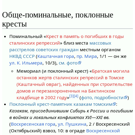
Обще-поминальные, поклонные
кресты
Поминальный «
Крест в память о погибших в годы
сталинских репрессий
» близ места
массовых
расстрелов советских граждан
местным органом
НКВД СССР
(
Каштачная гора
,
пр. Мира
, 1/1 — он же
ул. К. Ильмера
, 10/3),
см. фото
Мемориал (и поклонный крест) «
Братская могила
останков жертв сталинских репрессий в Томске
(Каштачный овраг), найденных при строительстве
домов и перезахороненных на Бактинском
[3]
[4]
кладбище в 2002 году
»
(
фото, подробности
)
Поклонный крест-памятник казакам томским
:
Казакам, присоединившим Сибирь к России и погибшим
в войнах и локальных конфликтах XVI—XXI вв.
(
Воскресенская гора
,
ул. Пушкина
, 2 / Воскресенский
(Октябрьский) взвоз, 10: в ограде
Воскресенской