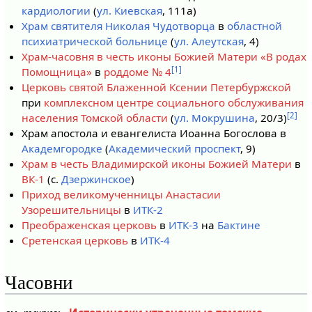
кардиологии
(
ул. Киевская
, 111а)
Храм святителя Николая Чудотворца
в
областной
психиатрической больнице
(
ул. Алеутская
, 4)
Храм-часовня в честь иконы Божией Матери «В родах
[1]
Помощница»
в
роддоме № 4
Церковь святой Блаженной Ксении Петербуржской
при
комплексном центре социального обслуживания
[2]
населения Томской области
(
ул. Мокрушина
, 20/3)
Храм апостола и евангелиста Иоанна Богослова в
Академгородке
(
Академический проспект
, 9)
Храм в честь Владимирской иконы Божией Матери
в
ВК-1
(с.
Дзержинское
)
Приход великомученницы Анастасии
Узорешительницы
в
ИТК-2
Преображенская церковь
в
ИТК-3
на
Бактине
Сретенская церковь
в
ИТК-4
Часовни