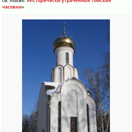
см. также
: «
Исторически утраченные томские
часовни
»