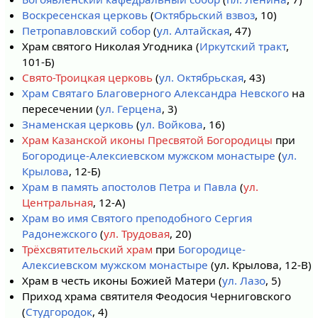
Воскресенская церковь
(
Октябрьский взвоз
, 10)
Петропавловский собор
(
ул. Алтайская
, 47)
Храм святого Николая Угодника (
Иркутский тракт
,
101-Б)
Свято-Троицкая церковь
(
ул. Октябрьская
, 43)
Храм Святаго Благоверного Александра Невскoгo
на
пересечении (
ул. Герцена
, 3)
Знаменская церковь
(
ул. Войкова
, 16)
Храм Казанской иконы Пресвятой Богородицы
при
Богородице-Алексиевском мужском монастыре
(
ул.
Крылова
, 12-Б)
Храм в память апостолов Петра и Павла
(
ул.
Центральная
, 12-А)
Храм во имя Святого преподобного Сергия
Радонежского
(
ул. Трудовая
, 20)
Трёхсвятительский храм
при
Богородице-
Алексиевском мужском монастыре
(ул. Крылова, 12-В)
Храм в честь иконы Божией Матери (
ул. Лазо
, 5)
Приход храма святителя Феодосия Черниговского
(
Студгородок
, 4)