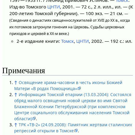
Изд-во Томского
ЦНТИ
, 2001. — 72 с., 2 л. илл., ил. — (К
200-летию Томской губернии). — 100 экз. — 21 см.
—
(Сведения о династиях священнослужителей от XVII до ХХ в., когда
их потомков затронули гонения на Церковь. Судьбы церковных
приходов и церквей в XX-м веке.)
2-е издание книги:
Томск
,
ЦНТИ
, 2002. — 192 с.: ил.
Примечания
↑
Освящение храма-часовни в честь иконы Божией
Матери «В родах Помощница»
↑
Информация Томской епархии (13.03.2004): Состоялся
обряд малого освящения новой церкви во имя Святой
Блаженной Ксении Петербуржской (при комплексном
Центре социального обслуживания населения Томской
области)
.
↑
ТРК «ТВ-2» (24.09.2008): Памятник жертвам сталинских
репрессий открыли в Томске
.