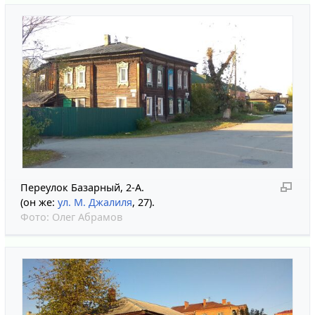
Переулок Базарный, 2-А.
(он же:
ул. М. Джалиля
, 27).
Фото:
Олег Абрамов