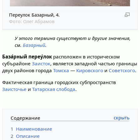
Переулок Базарный, 4.
Фото:
Олег Абрамов
У этого термина существуют и другие значения,
см.
Базарный
.
База́рный переу́лок
расположен в историческом
субърайоне
Заисток
, является западной частью границы
двух районов города
Томска
—
Кировского
и
Советского
.
Фактическая граница городских субпространств
Заисточье
и
Татарская слобода
.
Содержание
1
Наименование
2
Описание