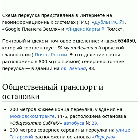
Схема переулка представлена в Интернете на
геоинформационных системах (ГИС): «
ДубльГИС
»,
«Google Планета Земля» и «
Яндекс Карты
, Томск».
Почтовый индекс и почтовое отделение: индекс
634050
,
который соответствует
50-му отделению
(городской
главпочтамт)
Почты России
. Это отделение почты
расположено в 800 м (по прямой) северо-восточнее
переулка — в здании на
пр. Ленина
, 93.
Общественный транспорт и
остановки
200 метров южнее конца переулка, у здания на
Московском тракте
, 11-Б, расположена остановка
«
Общежитие СибГМУ
»
автобуса
№
29
.
200 метров севернее середины переулка на
улице
Татарской
расположена остановка «
Переулок