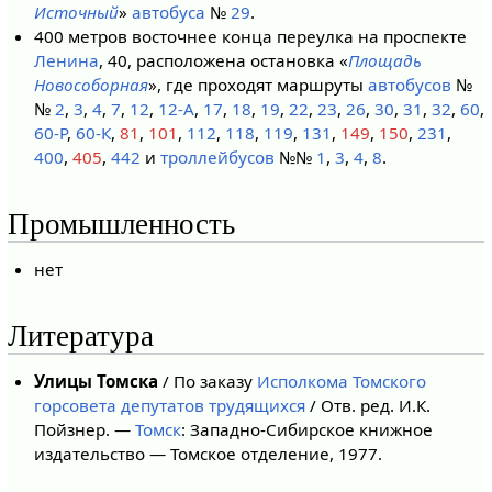
Источный
»
автобуса
№
29
.
400 метров восточнее конца переулка на проспекте
Ленина
, 40, расположена остановка «
Площадь
Новособорная
», где проходят маршруты
автобусов
№
№
2
,
3
,
4
,
7
,
12
,
12-А
,
17
,
18
,
19
,
22
,
23
,
26
,
30
,
31
,
32
,
60
,
60-Р
,
60-К
,
81
,
101
,
112
,
118
,
119
,
131
,
149
,
150
,
231
,
400
,
405
,
442
и
троллейбусов
№№
1
,
3
,
4
,
8
.
Промышленность
нет
Литература
Улицы Томска
/ По заказу
Исполкома Томского
горсовета депутатов трудящихся
/ Отв. ред. И.К.
Пойзнер. —
Томск
: Западно-Сибирское книжное
издательство — Томское отделение, 1977.