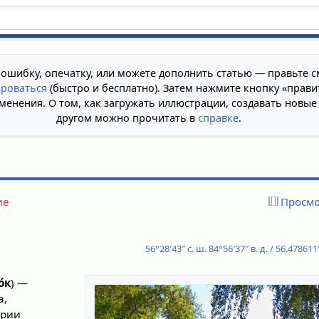
 ошибку, опечатку, или можете дополнить статью — правьте с
ироваться
(быстро и бесплатно). Затем нажмите кнопку «прави
менения. О том, как загружать иллюстрации, создавать новые
другом можно прочитать в
справке
.
ие
Просмо
56°28′43″ с. ш.
84°56′37″ в. д.
/
56.478611°
́к
) —
а,
ории