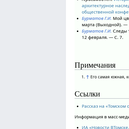
архитектурное насле
общественной конфер
Бурматов Г.И.
Мой цве
марта (Выходной). — С
Бурматов Г.И.
Следы т
12 февраля. — С. 7.
Примечания
↑
Его самая южная, к
Ссылки
Рассказ на «Томском о
Информация в масс-меди
ИА «Новости ВТомске.