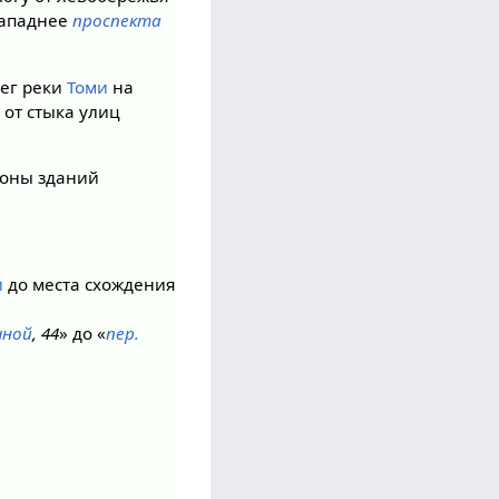
западнее
проспекта
рег реки
Томи
на
 от стыка улиц
роны зданий
и
до места схождения
чной
, 44
» до «
пер.