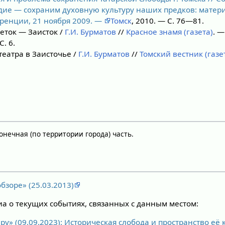
дие — сохраним духовную культуру наших предков: матер
енции, 21 ноября 2009. —
Томск
, 2010. — С. 76—81.
ток — Заисток /
Г.И. Бурматов
//
Красное знамя (газета)
. 
. 6.
еатра в Заисточье /
Г.И. Бурматов
//
Томский вестник (газе
онечная (по территории города) часть.
бзоре» (25.03.2013)
а о текущих событиях, связанных с данным местом:
ру» (09.09.2023): Историческая слобода и пространство её