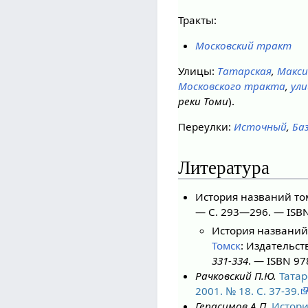
Тракты:
Московский тракт
Улицы:
Татарская
,
Макси
Московского тракта
,
ул
реки Томи
).
Переулки:
Источный
,
Ба
Литература
История названий том
— С. 293—296. — ISBN
История названий 
Томск
: Издательств
331-334
. — ISBN 9
Рачковский П.Ю.
Татар
2001. № 18. С. 37-39.
Герасимов А.П.
Истори