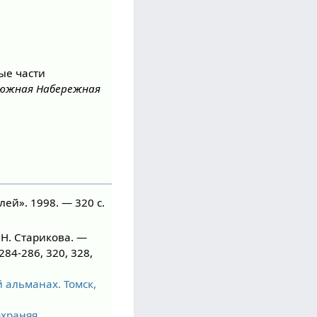
ные части
южная Набережная
лей». 1998. — 320 с.
.Н. Старикова. —
284-286, 320, 328,
й альманах. Томск,
охраняя