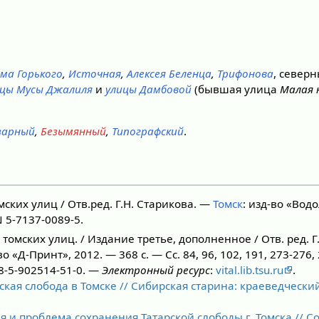
ма Горького
,
Источная
,
Алексея Беленца
,
Трифонова
, север
ицы Мусы Джалиля
и
улицы Дамбовой
(бывшая улица
Малая 
зарный
,
Безымянный
,
Типографский
.
ских улиц / Отв.ред. Г.Н. Старикова. —
Томск
: изд-во «Водо
 5-7137-0089-5.
томских улиц. / Издание третье, дополненное / Отв. ред. Г
о «Д-Принт», 2012. — 368 с. — Сс. 84, 96, 102, 191, 273-276, 
78-5-902514-51-0. —
Электронный ресурс
:
vital.lib.tsu.ru
.
ская слобода в Томске // Сибирская старина: краеведчески
я и проблема сохранения Татарской слободы г. Томска // С