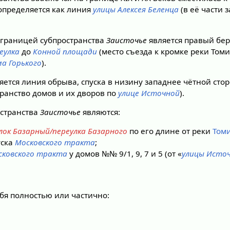
определяется как линия
улицы Алексея Беленца
(в её части 
 границей субпространства
Заисточье
является правый бе
еулка
до
Конной площади
(место съезда к кромке реки Томи
а Горького
).
яется линия обрыва, спуска в низину западнее чётной сто
ранство домов и их дворов по
улице Источной
).
странства
Заисточье
являются:
лок Базарный/переулка Базарного
по его длине от реки
Том
уска
Московского тракта
;
сковского тракта
у домов №№ 9/1, 9, 7 и 5 (от «
улицы Исто
ебя полностью или частично: