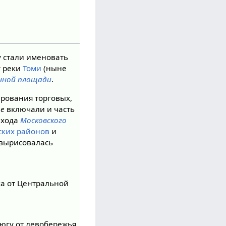
ту стали именовать
у реки
Томи
(ныне
нной площади
.
ирования торговых,
ье
включали и часть
ыхода
Московского
ских районов
и
 вырисовалась
ка от Центральной
 югу от левобережья