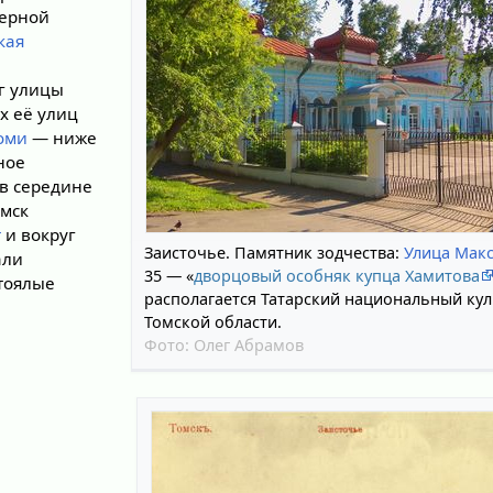
верной
кая
г улицы
 её улиц
оми
— ниже
ное
 в середине
омск
т
и вокруг
Заисточье. Памятник зодчества:
Улица Мак
али
35 — «
дворцовый особняк купца Хамитова
стоялые
располагается Татарский национальный ку
Томской области.
Фото:
Олег Абрамов