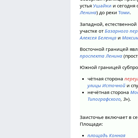
устья
Ушайки
и сегодня 
Ленина
) до реки
Томи
.
Западной, естественной
участке от
Базарного пер
Алексея Беленца
и
Максим
Восточной границей явл
проспекта Ленина
(прост
Южной границей субпро
чётная сторона
переу
улицы Источной
и сп
нечётная сторона
Мо
Типографского
, 3
»).
Заисточье включает в с
Площади:
площадь Конная