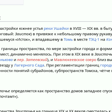
я
застройки южнее устья
реки Ушайки
в XVIII — XIX вв. в бы
нговый:
Заисток
) в привязке к небольшому правому рукав
шемуся «Исток», и впадавшему в
Томь
в месте
ТЭЦ-1
на
Ко
границы пространства, по мере застройки города и форм
мест, динамично менялось. При этом в XIX веке в
Заисточ
енькова
и
пер. Затеевский
), и
Мавлюкеевское озеро
близ в
еезду у
Лагерного Сада
. При регламентации границ
город
нности понятий субрайонов, субпространств Томска, чётче
точье
определяется как пространство домов западнее спус
почтамт»).
транства
Заисточья
на границе XIX и XX веков сместилась к