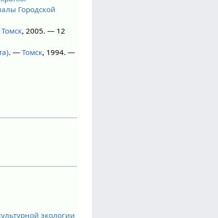
иалы Городской
—
Томск
, 2005. — 12
та)
. —
Томск
, 1994. —
 культурной экологии