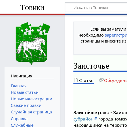
Товики
Если вы заметили
необходимо
зарегистр
страницы и внесите из
Заисточье
Навигация
Статья
Обсужден
Главная
Новые статьи
Новые иллюстрации
Свежие правки
Случайная страница
Заисто́чье
(также
Заисто
Справка
субрайон
города Томск
находящийся на террит
Служебные