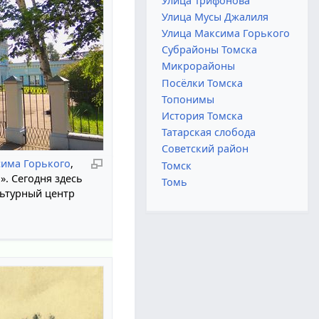
Улица Трифонова
Улица Мусы Джалиля
Улица Максима Горького
Субрайоны Томска
Микрорайоны
Посёлки Томска
Топонимы
История Томска
Татарская слобода
Советский район
сима Горького
,
Томск
». Сегодня здесь
Томь
льтурный центр