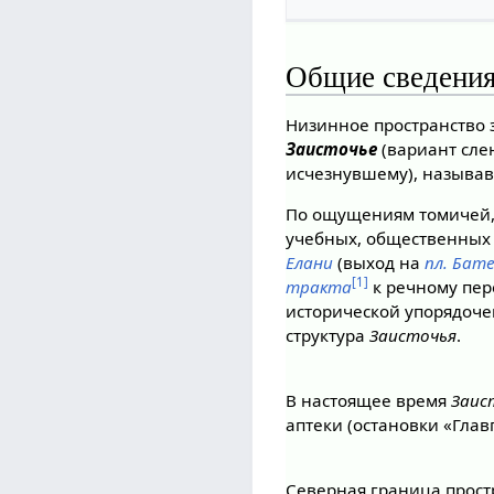
Общие сведени
Низинное пространство 
Заисточье
(вариант сле
исчезнувшему), называв
По ощущениям томичей, 
учебных, общественных 
Елани
(выход на
пл. Бат
[1]
тракта
к речному пер
исторической упорядоче
структура
Заисточья
.
В настоящее время
Заис
аптеки (остановки «Глав
Северная граница прос