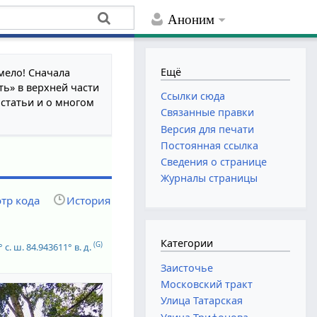
Аноним
Ещё
мело! Сначала
ть» в верхней части
Ссылки сюда
 статьи и о многом
Связанные правки
Версия для печати
Постоянная ссылка
Сведения о странице
Журналы страницы
тр кода
История
Категории
(G)
 с. ш.
84.943611° в. д.
Заисточье
Московский тракт
Улица Татарская