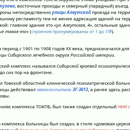
тузова
, восточные проходы и северный (парадный) въезд
тороны непосредственно
улицы Алеутской
проезда на терр
ьному регламенту тем не менее адресация зданий на те
кой: главное здание это «
ул. Алеутская, 4
», остальные зда
ние такое-то
» (
строения пронумерованы от 1 до 7
).
 период с 1901 по 1908 годов XX века, предназначался дл
цы Сибирского лечебного округа Российской империи
.
ский комплекс назывался
Сибирской краевой психиатричес
 до сих пор на фронтоне.
ал Томской областной клинической психиатрической больн
ницы действовал
эвакогоспиталь
ЭГ-3613
, а ранее здесь ра
ловы.
щениях комплекса ТОКПБ, был также создан отдельный
НИИ п
 комплекса Больницы был создан, в стиле «домовая церко