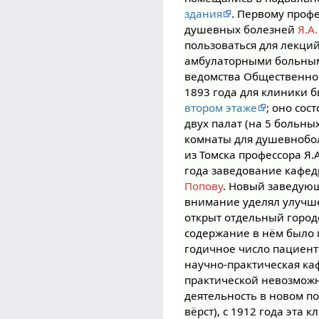
здания
. Первому проф
душевных болезней
Я.А
пользоваться для лекци
амбулаторными больны
ведомства Общественног
1893 года для клиники 
втором этаже
; оно сос
двух палат (на 5 больн
комнаты для душевнобол
из Томска профессора Я.
года заведование кафед
Попову
. Новый заведую
внимание уделял улучш
открыт отдельный горо
содержание в нём было 
годичное число пациент
научно-практическая ка
практической невозможн
деятельность в новом п
вёрст), с 1912 года эта