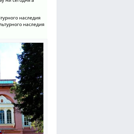
му ни сегодня а
ьтурного наследия
ультурного наследия