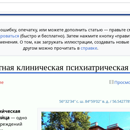
 ошибку, опечатку, или можете дополнить статью — правьте с
ироваться
(быстро и бесплатно). Затем нажмите кнопку «прави
менения. О том, как загружать иллюстрации, создавать новые
другом можно прочитать в
справке
.
тная клиническая психиатрическая
ие
Просмо
56°32′34″ с. ш.
84°59′02″ в. д.
/
56.542778°
ни́ческая
и́ца
— одно
учреждений