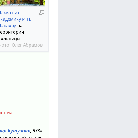
Памятник
академику И.П.
Павлову
на
территории
больницы.
Фото:
Олег Абрамов
нения
ица Кутузова
, 9/3
»:
этом южный въезд