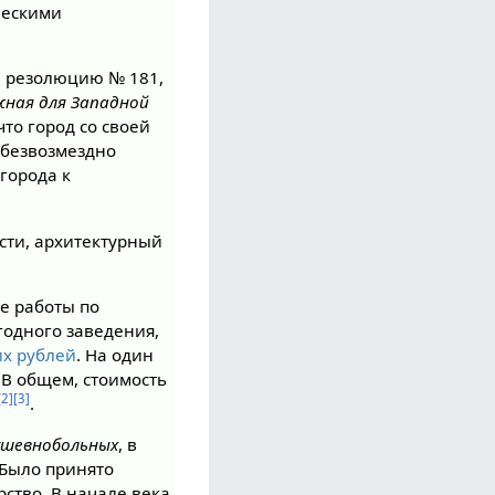
ческими
 резолюцию № 181,
жная для Западной
что город со своей
 безвозмездно
города к
ости, архитектурный
е работы по
угодного заведения,
их рублей
. На один
 В общем, стоимость
[2]
[3]
.
ушевнобольных
, в
 Было принято
рство. В начале века