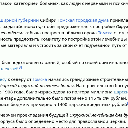
 такой категорией больных, как люди с нервными и психи
ширной губернии
Сибири
Томская городская дума
приняла
 «…ходатайствовать, чтобы предложенная к постройке
Окру
ушевнобольных
была построена вблизи города
Томска
с тем, 
вность предложить Комитету по постройке этой лечебницы
е материалы и устроить за свой счёт подъездной путь от 
!!) был подготовлен сложный, особый по своей оригинальн
[3]
плекса
.
есу
к северу от
Томска
начались грандиозные строительны
ибирской окружной психолечебницы
. На строительство бого
о 1908 года, было израсходовано полтора миллиона
царск
ентарь дополнительно было потрачено 115 тысяч рублей.
ась бюджету примерно в 1400 царских кредитных рублей
начерчен проект здания будущей
Окружной лечебницы для д
корпуса было определено место для православной церкви.
а ли самое весомое лекарство в психиатрии, духовное лека