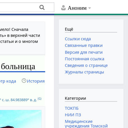
Аноним
Ещё
мело! Сначала
ть» в верхней части
Ссылки сюда
 статьи и о многом
Связанные правки
Версия для печати
Постоянная ссылка
 больница
Сведения о странице
Журналы страницы
тр кода
История
Категории
(G)
 с. ш.
84.983889° в. д.
ТОКПБ
НИИ ПЗ
Медицинские
учреждения Томской