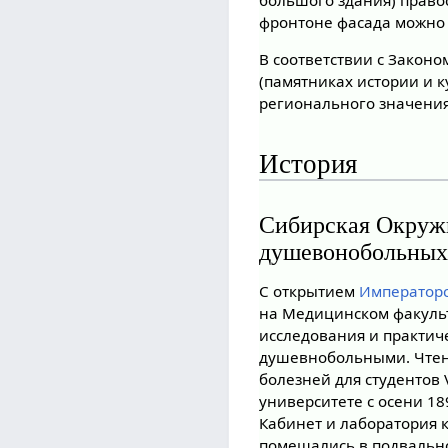
большого здания) прав
фронтоне фасада можно 
В соответствии с Законо
(памятниках истории и к
регионального значения 
История
Сибирская Окружн
душевонобольны
С открытием
Императорс
на Медицинском факуль
исследования и практич
душевнобольными. Чтен
болезней для студентов 
университете с осени 1
Кабинет и лаборатория 
помещались в подвальн