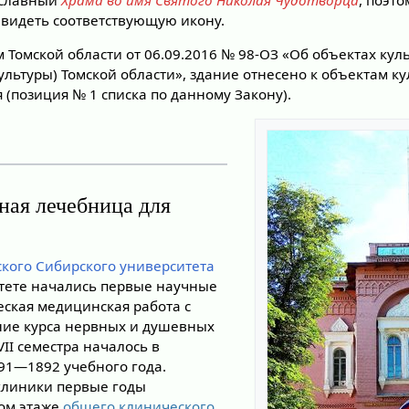
ославный
Храма во имя Святого Николая Чудотворца
, поэто
видеть соответствующую икону.
м Томской области от 06.09.2016 № 98-ОЗ «Об объектах кул
ультуры) Томской области», здание отнесено к объектам к
(позиция № 1 списка по данному Закону).
ая лечебница для
х
кого Сибирского университета
тете начались первые научные
еская медицинская работа с
ие курса нервных и душевных
VII семестра началось в
891—1892 учебного года.
клиники первые годы
ом этаже
общего клинического