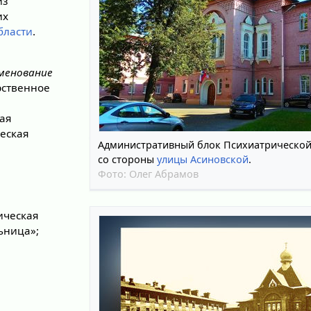
из
их
бласти
.
менование
рственное
ая
еская
Административный блок Психиатрической
со стороны
улицы Асиновской
.
Фото:
Олег Абрамов
ическая
ьница»;