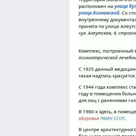
расположен на
улица Ку
улице Асиновской
. Со с
внутреннему документал
принята по улице Алеутс
«
ул. Алеутская, 4, строе
Комплекс, построенный в
психиатрической лечебни
С 1925 данный медицин
такая надпись красуется
С 1944 года комплекс ст
году в помещения боль
для лиц с ранениями го
В 1980-х здесь, в поме
здоровья
РАМН СССР
.
В центре архитектурного