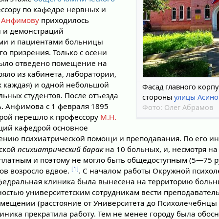
ессору по кафедре нервных и
. Анфимову
приходилось
й и демонстраций
ми и пациентами больницы
о призрения. Только с осени
было отведено помещение на
тояло из кабинета, лаборатории,
ых каждая) и одной небольшой
Фасад главного корпу
ьных студентов. После отъезда
стороны
улицы Асино
А. Анфимова с 1 февраля 1895
Фото:
Олег Абрамов
рой перешло к профессору
М.Н.
щий кафедрой основное
ению психиатрической помощи и преподавания. По его и
дской
психиатрический барак
на 10 больных, и, несмотря на 
платным и поэтому не могло быть общедоступным (5—75 руб
[1]
ов возросло вдвое.
. С началом работы Окружной психол
федральная клиника была вынесена на территорию больни
остью университетским сотрудникам вести преподавател
омещении (расстояние от Университета до Психолечебнцы 
 клиника прекратила работу. Тем не менее городу была обос