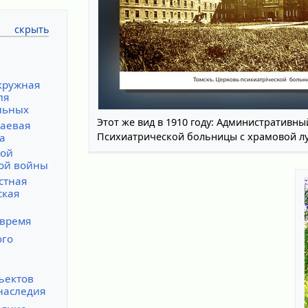
кружная
ля
льных
Этот же вид в 1910 году: Административны
раевая
Психиатрической больницы с храмовой л
а
кой
ой войны
стная
ская
 время
ого
ъектов
наследия