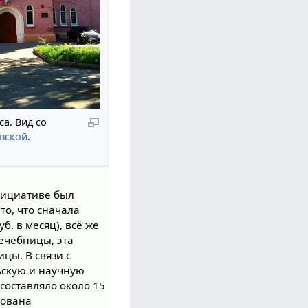
са. Вид со
вской
.
нициативе был
то, что сначала
. в месяц), всё же
ечебницы, эта
цы. В связи с
ьскую и научную
составляло около 15
нована