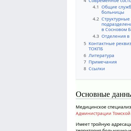
4
Современное сост
4.1
Общие служ
больницы
4.2
Структурные
подразделен
в Сосновом Б
4.3
Отделения в
5
Контактные рекви
ТОКПБ
6
Литература
7
Примечания
8
Ссылки
Основные данн
Медицинское специализ
Администрации Томской
Имеет тройную адресац
территория больнично-н