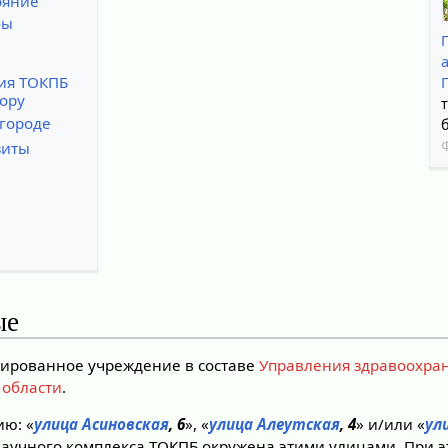
ояние
бы
ия ТОКПБ
ору
 городе
зиты
ые
ированное учреждение в составе
Управления здравоохра
 области
.
ию: «
улица Асиновская
, 6
», «
улица Алеутская
, 4
» и/или «
ул
аучного комплекса ТОКПБ окружена этими улицами. При 