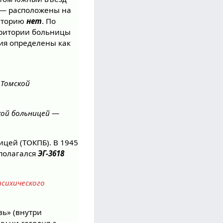
 — расположены на
иторию
нет
. По
рритории больницы
ния определены как
я
Томской
кой больницей
—
ицей (ТОКПБ). В 1945
сполагался
ЭГ-3618
сихического
вь» (внутри