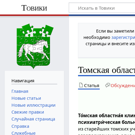
Товики
Если вы заметили
необходимо
зарегистр
страницы и внесите из
Томская облас
Навигация
Статья
Обсужден
Главная
Новые статьи
Новые иллюстрации
Свежие правки
То́мская областна́я кли
Случайная страница
психиатри́ческая больн
Справка
из старейших томских 
Служебные