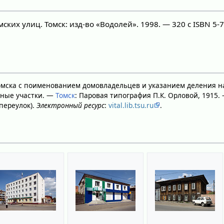
ских улиц. Томск: изд-во «Водолей». 1998. — 320 с ISBN 5-
Томска с поименованием домовладельцев и указанием деления н
нные участки. —
Томск
: Паровая типография П.К. Орловой, 1915. —
переулок).
Электронный ресурс
:
vital.lib.tsu.ru
.