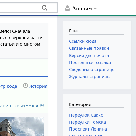
Аноним
Ещё
мело! Сначала
ть» в верхней части
Ссылки сюда
 статьи и о многом
Связанные правки
Версия для печати
Постоянная ссылка
Сведения о странице
Журналы страницы
тр кода
История
Категории
(G)
78° с. ш.
84.9475° в. д.
Переулок Сакко
Переулки Томска
Проспект Ленина