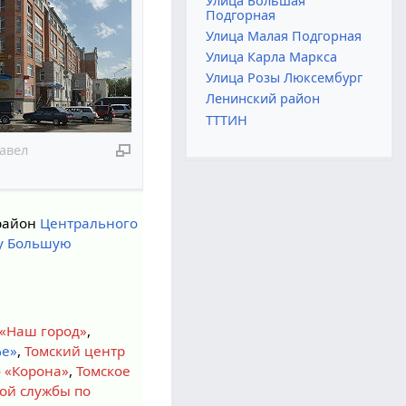
Улица Большая
Подгорная
Улица Малая Подгорная
Улица Карла Маркса
Улица Розы Люксембург
Ленинский район
ТТТИН
авел
район
Центрального
у Большую
 «Наш город»
,
фе»
,
Томский центр
 «Корона»
,
Томское
ой службы по