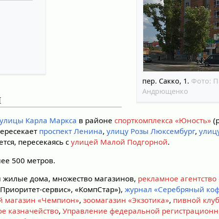
пер. Сакко, 1.
Фото:
П
Андрющенко
я
улицы Карла Маркса
в районе
спорткомплекса «Юность»
(
 пересекает
проспект Ленина
,
улицу Розы Люксембург
,
улиц
ется, пересекаясь с
улицей Малой Подгорной
.
ее 500 метров.
 жилые дома, множество магазинов,
рекламное агентство
Приоритет-сервис», «КомпСтар»),
журнал «Серебряный ко
й магазин «Чемпион»
,
зоомагазин «Экзотика»
,
пивной клуб
ое казначейство
,
Управление федеральной регистрационн