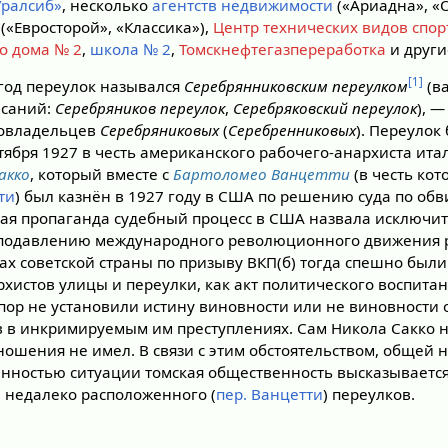
Уралсиб»
, несколько
агентств недвижимости
(«Ариадна», «
(«Евросторой», «Классика»),
Центр технических видов спор
о дома № 2
,
школа № 2
,
Томскнефтегазпереработка
и други
[1]
 год переулок назывался
Серебрянниковским переулком
(в
исаний:
Серебряников переулок
,
Серебряковский переулок
), 
овладельцев
Серебряниковых
(
Серебренниковых
). Переуло
тября 1927 в честь американского рабочего-анархиста ита
акко
, который вместе с
Бартоломео Ванцетти
(в честь кот
ти
) был казнён в 1927 году в США по решению суда по об
ая пропаганда судебный процесс в США назвала исключи
 подавлению международного революционного движения р
ках советской страны по призыву ВКП(б) тогда спешно бы
хистов улицы и переулки, как акт политического воспита
 пор не установили истину виновности или не виновности
в в инкримируемым им преступлениях. Сам Никола Сакко н
тношения не имел. В связи с этим обстоятельством, общей
ностью ситуации томская общественность высказывается
 недалеко расположенного (
пер. Ванцетти
) переулков.