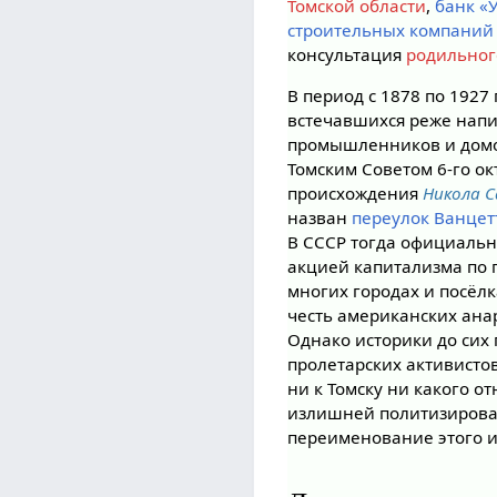
Томской области
,
банк «
строительных компаний
консультация
родильног
В период с 1878 по 1927
встечавшихся реже нап
промышленников и дом
Томским Советом 6-го ок
происхождения
Никола С
назван
переулок Ванцет
В СССР тогда официальн
акцией капитализма по
многих городах и посёл
честь американских анар
Однако историки до сих
пролетарских активисто
ни к Томску ни какого о
излишней политизирован
переименование этого и