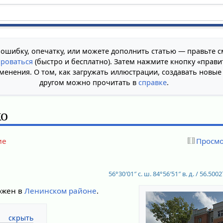
 ошибку, опечатку, или можете дополнить статью — правьте с
ироваться
(быстро и бесплатно). Затем нажмите кнопку «прави
менения. О том, как загружать иллюстрации, создавать новые
другом можно прочитать в
справке
.
ко
ие
Просмо
56°30′01″ с. ш.
84°56′51″ в. д.
/
56.5002
ожен в
Ленинском районе
.