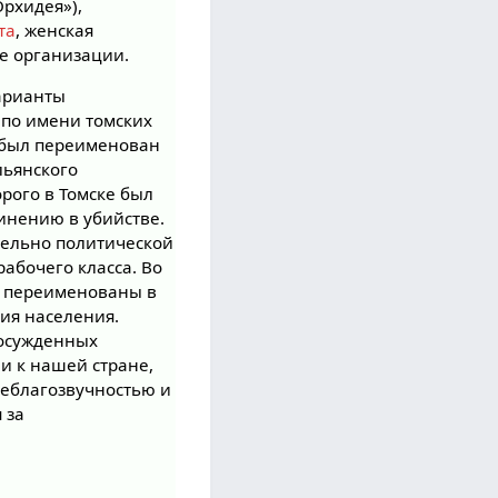
Орхидея»),
та
, женская
е организации.
арианты
— по имени томских
к был переименован
льянского
орого в Томске был
винению в убийстве.
тельно политической
абочего класса. Во
ли переименованы в
ния населения.
 осужденных
и к нашей стране,
 неблагозвучностью и
 за