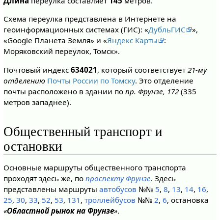
Длина
переулка составляет
145
метров.
Схема переулка представлена в Интернете на
геоинформационных системах (ГИС): «
ДубльГИС
»,
«Google Планета Земля» и «
Яндекс Карты
:
Моряковский переулок, Томск».
Почтовый индекс
634021
, который соответствует
21-му
отделению
Почты России по Томску
. Это отделение
почты расположено в здании по
пр. Фрунзе, 172
(335
метров западнее).
Общественный транспорт и
остановки
Основные маршруты общественного транспорта
проходят здесь же, по
проспекту Фрунзе
. Здесь
представлены маршруты
автобусов
№№
5
,
8
,
13
,
14
,
16
,
25
,
30
,
33
,
52
,
53
,
131
,
троллейбусов
№№
2
,
6
, остановка
«
Областной рынок на Фрунзе
»
.