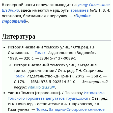
В северной части переулок выходит на
улицу Салтыкова-
Щедрина
, здесь имеются маршруты
трамваев
№№ 1, 3, 4;
остановка, ближайшая к переулку, —
«
Городок
строителей
»
.
Литература
История названий томских улиц / Отв.ред. Г.Н.
Старикова. —
Томск
: Издательство «Водолей»,
1998. — 320 с. — ISBN 5-7137-0089-5.
История названий томских улиц. / Издание
третье, дополненное / Отв. ред. Г.Н. Старикова. —
Томск
: Издательство «Д-Принт», 2012. — 368 с. —
С.179. — ISBN 978-5-902514-51-0. —
Электронный
ресурс
:
vital.lib.tsu.ru
.
Улицы Томска [справочник]. / По заказу
Исполкома
Томского горсовета депутатов трудящихся
/ Отв. ред.
И.К. Пойзнер; Составители: А.А. Шарковская, З.К.
Гизатулина. —
Томск
:
Западно-Сибирское книжное