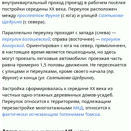
внутриквартальный проход (проезд) в рабочем посёлке
постройки середины XX века. Переулок расположен
между
проспектом Фрунзе
(с юга) и улицей
Салтыкова-
Щедрина
(с севера).
Параллельно переулку проходят с запада (слева) —
переулок Богашёвский
; справа (восточнее) —
переулок
Ангарский
. Ориентирован с юга на север, прямолинеен,
в настоящее время является пешеходным, но здесь
могут проехать легковые автомобили: проезжая часть
равна примерно 1,5 половы движения. Не пересекается
с улицами и переулками, кроме своего начала (
пр.
Фрунзе
) и конца (
ул. Салтыкова-Щедрина
).
Застройка сформировалась к середине XX века из
частных одно-этажных деревянных домов-усадеб.
Переулок относится к территориям, подлежащим
перезастройке многоэтажными
МКД
, относится к
фактически исчезающим топонимам Томска
.