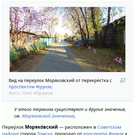
Вид на переулок Моряковский от перекрёстка с
проспектом Фрунзе
.
Фото:
Олег Абрамов
У этого термина существуют и другие значения,
см.
Моряковский (значения)
.
Переу́лок
Моряко́вский
— расположен в
Советском
районе
города
Томска
, проходит от
проспекта Фрунзе
к