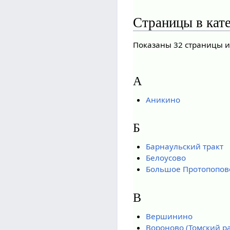
Страницы в кат
Показаны 32 страницы и
А
Аникино
Б
Барнаульский тракт
Белоусово
Большое Протопопов
В
Вершинино
Вороново (Томский р