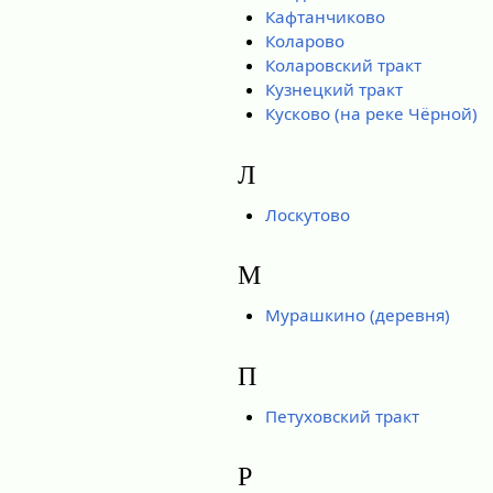
Кафтанчиково
Коларово
Коларовский тракт
Кузнецкий тракт
Кусково (на реке Чёрной)
Л
Лоскутово
М
Мурашкино (деревня)
П
Петуховский тракт
Р