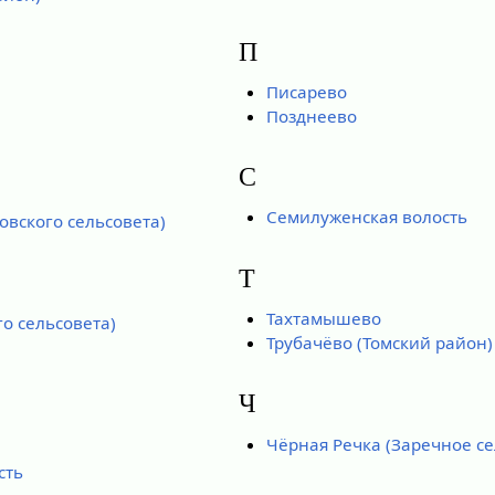
П
Писарево
Позднеево
С
Семилуженская волость
овского сельсовета)
Т
Тахтамышево
о сельсовета)
Трубачёво (Томский район)
Ч
Чёрная Речка (Заречное се
сть