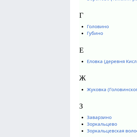
Г
Головино
Губино
Е
Еловка (деревня Кисл
Ж
Жуковка (Головинског
З
Заварзино
Зоркальцево
Зоркальцевская воло