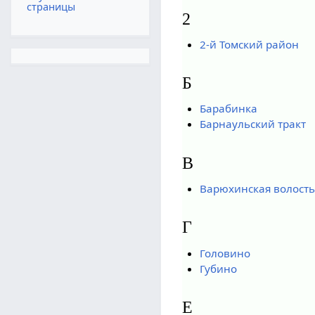
страницы
2
2-й Томский район
Б
Барабинка
Барнаульский тракт
В
Варюхинская волость
Г
Головино
Губино
Е