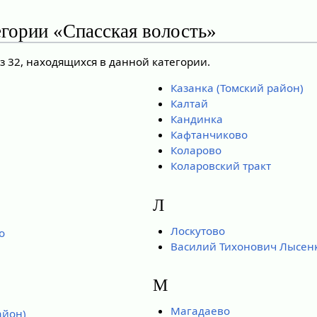
егории «Спасская волость»
з 32, находящихся в данной категории.
Казанка (Томский район)
Калтай
Кандинка
Кафтанчиково
Коларово
Коларовский тракт
Л
Лоскутово
о
Василий Тихонович Лысен
М
Магадаево
айон)