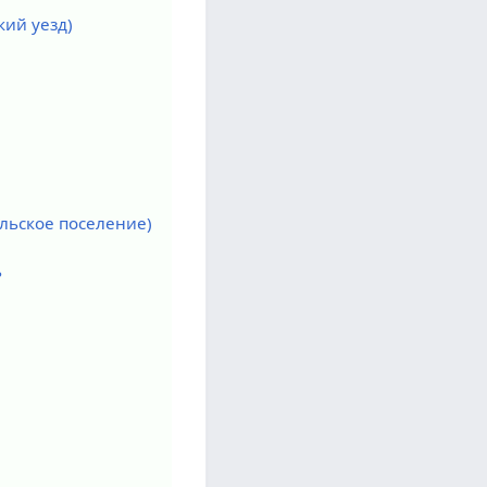
кий уезд)
льское поселение)
ь