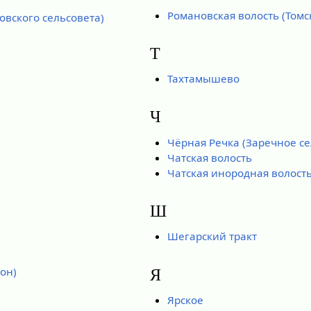
Романовская волость (Томс
овского сельсовета)
Т
Тахтамышево
Ч
Чёрная Речка (Заречное се
Чатская волость
Чатская инородная волост
Ш
Шегарский тракт
он)
Я
Ярское