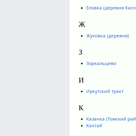
Еловка (деревня Кисл
Ж
Жуковка (деревня)
З
Зоркальцево
И
Иркутский тракт
К
Казанка (Томский рай
Калтай