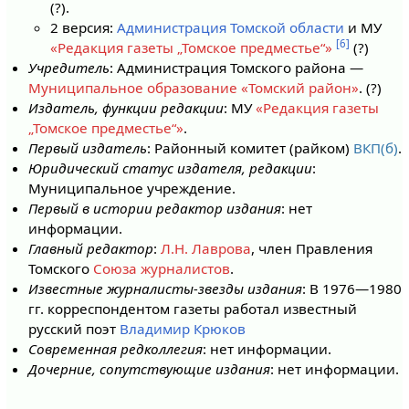
(?).
2 версия:
Администрация Томской области
и МУ
[6]
«Редакция газеты „Томское предместье“»
(?)
Учредитель
: Администрация Томского района —
Муниципальное образование «Томский район»
. (?)
Издатель, функции редакции
: МУ
«Редакция газеты
„Томское предместье“»
.
Первый издатель
: Районный комитет (райком)
ВКП(б)
.
Юридический статус издателя, редакции
:
Муниципальное учреждение.
Первый в истории редактор издания
: нет
информации.
Главный редактор
:
Л.Н. Лаврова
, член Правления
Томского
Союза журналистов
.
Известные журналисты-звезды издания
: В 1976—1980
гг. корреспондентом газеты работал известный
русский поэт
Владимир Крюков
Современная редколлегия
: нет информации.
Дочерние, сопутствующие издания
: нет информации.