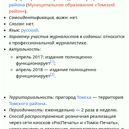
района
(
Муниципальное образование «Томский
район»
).
Самоидентификация, вижн
: нет.
Слоган
: нет.
Язык
:
русский
.
Характер участия журналистов в издании
: относится
к профессиональной журналистике.
Актуальность
:
апрель 2017: издание полноценно
[1]
функционирует
;
апрель 2018 — издание полноценно
[2]
функционирует
.
Территориальность
: пригород
Томска
— территория
Томского района
.
Периодичность
: еженедельно — 2 раза в неделю.
Способ распространения
: розничная реализация
через сети киосков «РосПечать» и «Томск-Печать»,
через почтовые отделения, посредством подписки, в