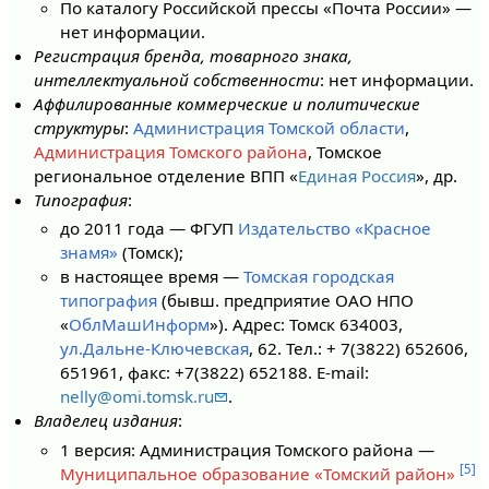
По каталогу Российской прессы «Почта России» —
нет информации.
Регистрация бренда, товарного знака,
интеллектуальной собственности
: нет информации.
Аффилированные коммерческие и политические
структуры
:
Администрация Томской области
,
Администрация Томского района
, Томское
региональное отделение ВПП «
Единая Россия
», др.
Типография
:
до 2011 года — ФГУП
Издательство «Красное
знамя»
(Томск);
в настоящее время —
Томская городская
типография
(бывш. предприятие ОАО НПО
«
ОблМашИнформ
»). Адрес: Томск 634003,
ул.Дальне-Ключевская
, 62. Тел.: + 7(3822) 652606,
651961, факс: +7(3822) 652188. E-mail:
nelly@omi.tomsk.ru
.
Владелец издания
:
1 версия: Администрация Томского района —
[5]
Муниципальное образование «Томский район»