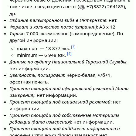
том числе в редакции газеты (
+7(3822) 264185),
др.
Издание в электронном виде в Интернете
: нет.
Формат и количество полос (страниц)
: А3 х 12.
Тираж
: 7 000 экземпляров (самоопределение). По
другой информации:
[3]
maximum — 18 877 экз.
[4]
minimum — 6 948 эзк.
Данные по аудиту Национальной Тиражной Службы
:
нет информации.
Цветность, полиграфия
: чёрно-белая, ч/б+1,
офсетная печать.
Процент площади под официальной рекламой (дата
измерения)
: нет информации.
Процент площади под социальной рекламой
: нет
информации.
Процент площади под собственные материалы
редакции (дата измерения)
: нет информации.
Процент площади под дайджест-информацию и
основные источники (дата измерения)
: нет