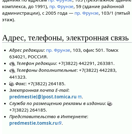
комплекса, до 1991),
пр. Фрунзе
, 59 (здание районной
администрации), с 2005 года —
пр. Фрунзе
, 103/1 (пятый
этаж).
Адрес, телефоны, электронная связь
Адрес редакции
:
пр. Фрунзе
, 103, офис 501. Томск
634021, РОССИЯ.
Телефон редакции
: +7(3822) 442291, 263381.
Телефоны дополнительные
: +7(3822) 442283,
441323.
Факс
: +7(3822) 264185.
Электронная почта E-mail
:
predmestie(@)post.tomica.ru
.
Служба по размещению рекламы в издании
:
+7(3822) 264185.
Представительство в Интернете
:
predmestie.tomsk.ru
.