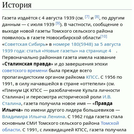
История
[7]
[8]
Газета издаётся с 4 августа 1939 (см.
и
, по другим
[9]
данным — с июля 1939
). В частности, сообщение о
выходе новой газеты Томского сельского района
[10]
появилось в газете Новосибирской области
«
Советская Сибирь
» в
номере 180(5948) за 5 августа
1939 года: статья «Новые газеты» на странице 4
.
Первоначально районная газета имела название
«
Сталинская правда
» и до завершения эпохи
советского времени
была прежде всего
пропагандистским органом райкома
КПСС
. С 1956 по
1991, в силу начавшейся в стране «оттепели» (см.
«Пленум ЦК КПСС — разоблачение Культа личности
Сталина») и пересмотра исторической роли
И.В.
Сталина
, газета получила новое имя — «
Правда
Ильича
» по имени другого лидера большевиков —
Владимира Ильича Ленина
. С 1962 года газета стала
основным СМИ Томского сельского района
Томской
области
. С 1991, с ликвидацией КПСС, газета получила