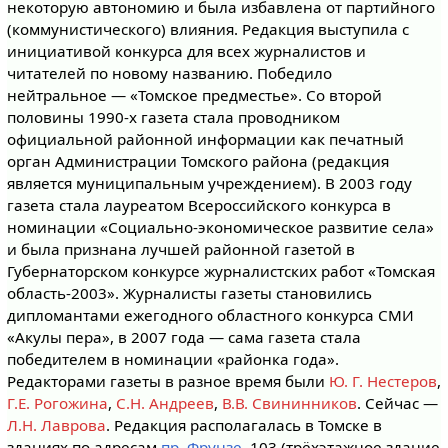
некоторую автономию и была избавлена от партийного
(коммунистического) влияния. Редакция выступила с
инициативой конкурса для всех журналистов и
читателей по новому названию. Победило
нейтральное — «Томское предместье». Со второй
половины 1990-х газета стала проводником
официальной районной информации как печатный
орган Администрации Томского района (редакция
является муниципальным учреждением). В 2003 году
газета стала лауреатом Всероссийского конкурса в
номинации «Социально-экономическое развитие села»
и была признана лучшей районной газетой в
Губернаторском конкурсе журналистских работ «Томская
область-2003». Журналисты газеты становились
дипломантами ежегодного областного конкурса СМИ
«Акулы пера», в 2007 года — сама газета стала
победителем в номинации «районка года».
Редакторами газеты в разное время были
Ю. Г. Нестеров
,
Г.Е. Рогожина
,
С.Н. Андреев
,
В.В. Свининников
. Сейчас —
Л.Н. Лаврова
. Редакция располагалась в Томске в
зданиях по адресам
пр. Фрунзе
, 103 (трёхэтажное здание