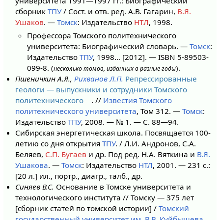
университета 1991—1997 гг.: Биографический
сборник
ТПУ
/ Сост. и отв. ред. А.В. Гагарин,
B.Я.
Ушаков
. —
Томск
: Издательство
HTЛ
, 1998.
Профессора Томского политехнического
университета: Биографический словарь. —
Томск
:
Издательство
ТПУ
, 1998… [2012]. — ISBN 5-89503-
099-8. (
).
несколько томов, изданных в разные годы
Пшеничкин А.Я.,
Рихванов Л.П.
Репрессированные
геологи — выпускники и сотрудники Томского
политехнического
. //
Известия Томского
политехнического университета
, Том 312. —
Томск
:
Издательство
ТПУ
, 2008. — № 1. — С. 88—94.
Сибирская энергетическая школа. Посвящается 100-
летию со дня открытия
ТПУ
. / Л.И. Андронов, С.А.
Беляев,
С.П. Бугаев
и др. Под ред. Н.А. Вяткина и
В.Я.
Ушакова
. —
Томск
: Издательство
НТЛ
, 2001. — 231 с.:
[20 л.] ил., портр., диагр., талб., др.
Синяев В.С.
Основание в Томске университета и
технологического института // Томску — 375 лет
[сборник статей по томской истории] /
Томский
государственный университет им. В.В. Куйбышева