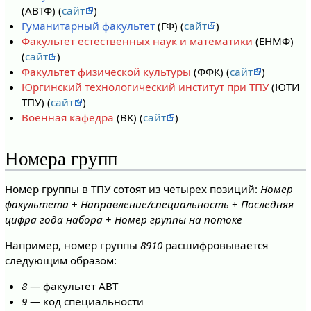
(АВТФ) (
сайт
)
Гуманитарный факультет
(ГФ) (
сайт
)
Факультет естественных наук и математики
(ЕНМФ)
(
сайт
)
Факультет физической культуры
(ФФК) (
сайт
)
Юргинский технологический институт при ТПУ
(ЮТИ
ТПУ) (
сайт
)
Военная кафедра
(ВК) (
сайт
)
Номера групп
Номер группы в ТПУ сотоят из четырех позиций:
Номер
факультета
+
Направление/специальность
+
Последняя
цифра года набора
+
Номер группы на потоке
Например, номер группы
8910
расшифровывается
следующим образом:
8
— факультет АВТ
9
— код специальности