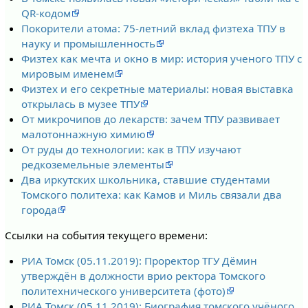
QR-кодом
Покорители атома: 75-летний вклад физтеха ТПУ в
науку и промышленность
Физтех как мечта и окно в мир: история ученого ТПУ с
мировым именем
Физтех и его секретные материалы: новая выставка
открылась в музее ТПУ
От микрочипов до лекарств: зачем ТПУ развивает
малотоннажную химию
От руды до технологии: как в ТПУ изучают
редкоземельные элементы
Два иркутских школьника, ставшие студентами
Томского политеха: как Камов и Миль связали два
города
Ссылки на события текущего времени:
РИА Томск (05.11.2019): Проректор ТГУ Дёмин
утверждён в должности врио ректора Томского
политехнического университета (фото)
РИА Томск (05.11.2019): Биография томского учёного