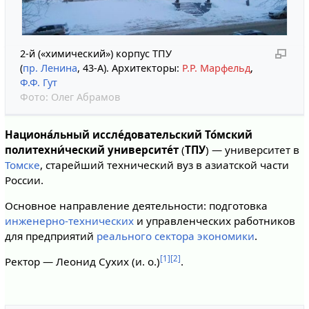
2-й («химический») корпус ТПУ
(
пр. Ленина
, 43-А). Архитекторы:
Р.Р. Марфельд
,
Ф.Ф. Гут
Фото:
Олег Абрамов
Национа́льный иссле́довательский То́мский
политехни́ческий университе́т
(
ТПУ
) — университет в
Томске
, старейший технический вуз в азиатской части
России.
Основное направление деятельности: подготовка
инженерно-технических
и управленческих работников
для предприятий
реального сектора экономики
.
[1]
[2]
Ректор — Леонид Сухих (и. о.)
.