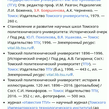
(ТГУ)
; Отв. редактор проф. И.М. Разгон; Редколегия:
Л.И. Боженко,
З.Я. Бояршинова
, А.К. Черненко. —
Томск
: Издательство
Томского университета
, 1979. —
260 с.
Становление и развитие научных школ Томского
политехнического университета: Исторический очерк
/ Под ред.
Ю.П. Похолкова
,
В.Я. Ушакова
. —
Томск
:
Издательство
ТПУ
, 1996. —
Электронный ресурс
:
vital.lib.tsu.ru
.
Томский политехнический университет 1896—1996.
[Исторический очерк] / Под ред. А.В. Гагарина; Сост.:
Томский политехнический университет (
ТПУ
). —
Томск
: Издательство
ТПУ
(б.и.), 1996. — 443 с., ил. —
Электронный ресурс
:
vital.lib.tsu.ru
.
Томский политехнический университет: история в
иллюстрациях. 120 лет. 1896—2016. [фотоальбом] /
Сост. С.И. Никифоров. —
Томск
: Издательство
ТПУ
,
2016. — 352 с.: ил., фотографии. — 500 экз.
журнал
«Известия ТТИ»
— научный журнал (
Томского
Императорского технологического института
) (до