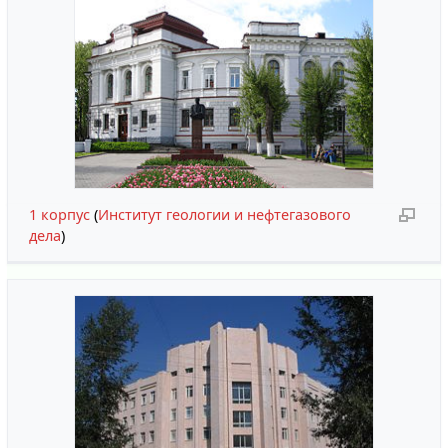
1 корпус
(
Институт геологии и нефтегазового
дела
)