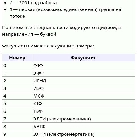
1
— 200
1
год набора
0
— первая (возможно, единственная) группа на
потоке
При этом все специальности кодируются цифрой, а
направления — буквой.
Факультеты имеют следующие номера:
Номер
Факультет
0
ФТФ
1
ЭФФ
2
ИГНД
3
ИЭФ
4
МСФ
5
ХТФ
6
ТЭФ
7
ЭЛТИ (электромеханика)
8
АВТФ
9
ЭЛТИ (электроэнергетика)