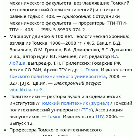
механического факультета, возглавлявшие Томский
технологический (политехнический) институт в
разные годы: с. 408. —
Приложение
: Сотрудники
механического факультета — проректоры ТТИ-ТПИ-
ТПУ: с. 408. — ISBN 5-89503-074-2.
Маршрут длиною в 100 лет. Геологическая хроника:
взгляд из Томска. 1908—2008 гг. / Ф.Б. Бакшт, Б.Д.
Васильев, О.М. Гринёв, В.А. Домаренко, В.Г. Лукьянов
и др.; автор идеи В.Г. Емешев; лит. редактор
В.А.
Лойша
, вып.ред-р. Т.Н. Прилепских; Госархив РФ,
Архив СО РАН, Архив ТГУ и др. —
Томск
: Издательство
Томского политехнического университета
, 2008. —
327, [3] с.: цв.ил. —
Электронный ресурс
:
vital.lib.tsu.ru
.
Политехники — ректоры вузов и академических
институтов //
Томский политехник (журнал)
/ Томский
политехнический университет (
ТПУ
), Ассоциация
выпускников. —
Томск
: Издательство
ТПУ
, 2006. —
Выпуск 12.
Профессора Томского политехнического