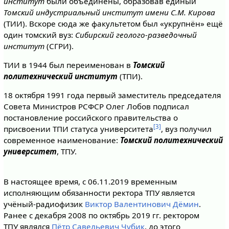
институт
были объединены, образовав единый
Томский индустриальный институт имени С.М. Кирова
(ТИИ). Вскоре сюда же факультетом был «укрупнён» ещё
один томский вуз:
Сибирский геолого-разведочный
институт
(СГРИ).
ТИИ в 1944 был переименован в
Томский
политехнический институт
(ТПИ).
18 октября 1991 года первый заместитель председателя
Совета Министров РСФСР Олег Лобов подписал
постановление российского правительства о
[3]
присвоении ТПИ статуса университета
, вуз получил
современное наименование:
Томский политехнический
университет
, ТПУ.
В настоящее время, с 06.11.2019 временным
исполняющим обязанности ректора ТПУ является
учёный-радиофизик
Виктор Валентинович Дёмин
.
Ранее с декабря 2008 по октябрь 2019 гг. ректором
ТПУ являлся
Пётр Савельевич Чубик
, до этого