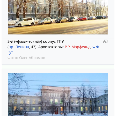
3-й («физический») корпус ТПУ
(
пр. Ленина
, 43). Архитекторы:
Р.Р. Марфельд
,
Ф.Ф.
Гут
Фото:
Олег Абрамов