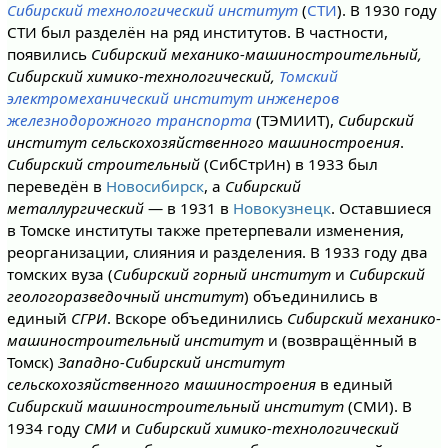
Сибирский технологический институт
(
СТИ
). В 1930 году
СТИ был разделён на ряд институтов. В частности,
появились
Сибирский механико-машиностроительный,
Сибирский химико-технологический,
Томский
электромеханический институт инженеров
железнодорожного транспорта
(ТЭМИИТ),
Сибирский
институт сельскохозяйственного машиностроения
.
Сибирский строительный
(СибСтрИн) в 1933 был
переведён в
Новосибирск
, а
Сибирский
металлургический
— в 1931 в
Новокузнецк
. Оставшиеся
в Томске институты также претерпевали изменения,
реорганизации, слияния и разделения. В 1933 году два
томских вуза (
Сибирский горный институт
и
Сибирский
геологоразведочный институт
) объединились в
единый
СГРИ
. Вскоре объединились
Сибирский механико-
машиностроительный институт
и (возвращённый в
Томск)
Западно-Сибирский институт
сельскохозяйственного машиностроения
в единый
Сибирский машиностроительный институт
(СМИ). В
1934 году
СМИ
и
Сибирский химико-технологический