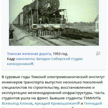
Томская железная дорога
, 1953 год.
Кадр
киноленты Западно-Сибирской студии
кинохроники
.
В суровые годы Томский электромеханический институт
инженеров транспорта выпустил несколько поколений
специалистов по строительству, восстановлению и
эксплуатации железнодорожной инфраструктуры. Часть
студентов ушла на фронт. Бывшие студенты ТЭМИИТа
Всеволод Клоков
,
Аркадий Кривошапкин
и
Геннадий