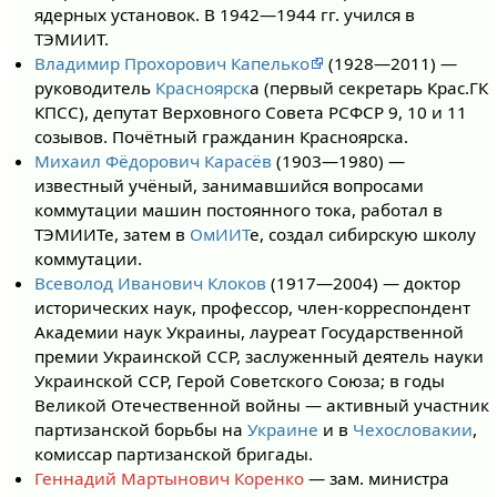
ядерных установок. В 1942—1944 гг. учился в
ТЭМИИТ.
Владимир Прохорович Капелько
(1928—2011) —
руководитель
Красноярск
а (первый секретарь Крас.ГК
КПСС), депутат Верховного Совета РСФСР 9, 10 и 11
созывов. Почётный гражданин Красноярска.
Михаил Фёдорович Карасёв
(1903—1980) —
известный учёный, занимавшийся вопросами
коммутации машин постоянного тока, работал в
ТЭМИИТе, затем в
ОмИИТ
е, создал сибирскую школу
коммутации.
Всеволод Иванович Клоков
(1917—2004) — доктор
исторических наук, профессор, член-корреспондент
Академии наук Украины, лауреат Государственной
премии Украинской ССР, заслуженный деятель науки
Украинской ССР, Герой Советского Союза; в годы
Великой Отечественной войны — активный участник
партизанской борьбы на
Украине
и в
Чехословакии
,
комиссар партизанской бригады.
Геннадий Мартынович Коренко
— зам. министра