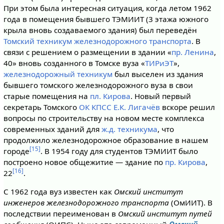
При этом была интересная ситуация, когда летом 1962
года в помещения бывшего ТЭМИИТ (3 этажа южного
крыла вновь создаваемого здания) был переведён
Томский техникум железнодорожного транспорта
. В
связи с решением о размещении в здании «
пр. Ленина
,
40» вновь созданного в Томске вуза «
ТИРиЭТ
»,
железнодорожный техникум
был выселен из здания
бывшего томского железнодорожного вуза в свои
старые помещения на
пл. Кирова
. Новый первый
секретарь Томского
ОК КПСС
Е.К. Лигачёв
вскоре решил
вопросы по строительству на новом месте комплекса
современных зданий для
ж.д. техникума
, что
продолжило железнодорожное образование в нашем
[15]
городе
. В 1954 году для студентов ТЭМИИТ было
построено новое общежитие — здание по
пр. Кирова
,
[16]
22
.
С 1962 года вуз известен как
Омский институт
инженеров железнодорожного транспорта
(ОмИИТ). В
последствии переименован в
Омский институт путей