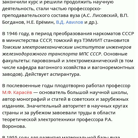
закончили курс и решили продолжить научную
деятельность, стали частью профессорско-
преподавательского состава вуза (А.С. Лисовский, В.П.
Богданов, Н.Е. Ерёмин,
В.Д. Авилов
и др.).
В 1946 году, в период преобразования наркоматов СССР
в министерства СССР, томский вуз ТЭМИИТ становится
Томским электромеханическим институтом инженеров
железнодорожного транспорта МПС СССР
. Основные
факультеты: паровозный и электромеханический (в том
числе кафедра вагонного хозяйства и вагоноремонтных
заводов). Действует аспирантура.
В послевоенные годы плодотворно работал профессор
М.Ф. Карасёв
— основатель большой научной школы,
автор монографий и статей в советских и зарубежных
изданиях. Значительный авторитет в научных кругах
страны и за рубежом завоевали труды в области
теоретической электротехники профессора Р.А.
Воронова.
В 1955 году для развития материальной базы вуза