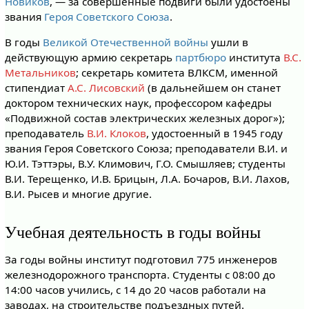
Новиков
, — за совершённые подвиги были удостоены
звания
Героя Советского Союза
.
В годы
Великой Отечественной войны
ушли в
действующую армию секретарь
партбюро
института
В.С.
Метальников
; секретарь комитета ВЛКСМ, именной
стипендиат
А.С. Лисовский
(в дальнейшем он станет
доктором технических наук, профессором кафедры
«Подвижной состав электрических железных дорог»);
преподаватель
В.И. Клоков
, удостоенный в 1945 году
звания Героя Советского Союза; преподаватели В.И. и
Ю.И. Тэттэры, В.У. Климович, Г.О. Смышляев; студенты
В.И. Терещенко, И.В. Брицын, Л.А. Бочаров, В.И. Лахов,
В.И. Рысев и многие другие.
Учебная деятельность в годы войны
За годы войны институт подготовил 775 инженеров
железнодорожного транспорта. Студенты с 08:00 до
14:00 часов учились, с 14 до 20 часов работали на
заводах, на строительстве подъездных путей.