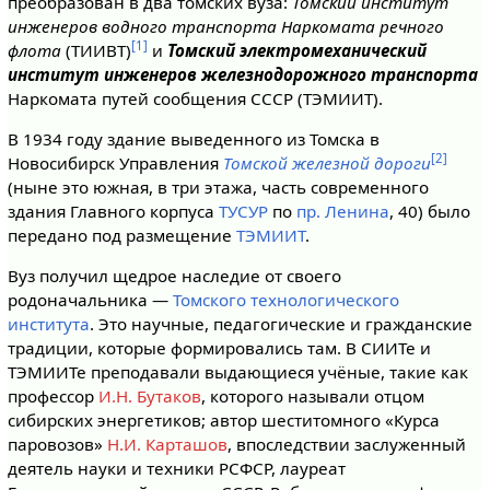
преобразован в два томских вуза:
Томский институт
инженеров водного транспорта Наркомата речного
[1]
флота
(ТИИВТ)
и
Томский электромеханический
институт инженеров железнодорожного транспорта
Наркомата путей сообщения СССР (ТЭМИИТ).
В 1934 году здание выведенного из Томска в
[2]
Новосибирск Управления
Томской железной дороги
(ныне это южная, в три этажа, часть современного
здания Главного корпуса
ТУСУР
по
пр. Ленина
, 40) было
передано под размещение
ТЭМИИТ
.
Вуз получил щедрое наследие от своего
родоначальника —
Томского технологического
института
. Это научные, педагогические и гражданские
традиции, которые формировались там. В СИИТе и
ТЭМИИТе преподавали выдающиеся учёные, такие как
профессор
И.Н. Бутаков
, которого называли отцом
сибирских энергетиков; автор шеститомного «Курса
паровозов»
Н.И. Карташов
, впоследствии заслуженный
деятель науки и техники РСФСР, лауреат