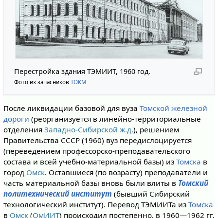
Перестройка здания ТЭМИИТ, 1960 год.
Фото из запасников
ТОКМ
После ликвидации базовой для вуза
Томской железной
дороги
(реорганизуется в линейно-территориальные
отделения
Западно-Сибирской ж.д.
), решением
Правительства СССР (1960) вуз передислоцируется
(переведением профессорско-преподавательского
состава и всей учебно-материальной базы) из
Томска
в
город
Омск
. Оставшиеся (по возрасту) преподаватели и
часть материальной базы вновь были влиты в
Томский
политехнический институт
(бывший Сибирский
технологический институт). Перевод ТЭМИИТа из
Томска
в
Омск
(
ОмИИТ
) происходил постепенно, в 1960—1962 гг.