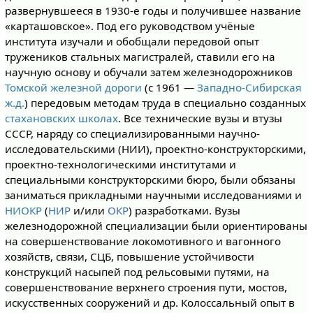
развернувшееся в 1930-е годы и получившее название
«карташовское». Под его руководством учёные
института изучали и обобщали передовой опыт
тружеников стальных магистралей, ставили его на
научную основу и обучали затем железнодорожников
Томской железной дороги
(с 1961 —
Западно-Сибирская
ж.д.
) передовым методам труда в специально созданных
стахановских школах
. Все технические вузы и втузы
СССР, наряду со специализированными научно-
исследовательскими (НИИ), проектно-конструкторскими,
проектно-технологическими институтами и
специальными конструкторскими бюро, были обязаны
заниматься прикладными научными исследованиями и
НИОКР
(
НИР
и/или
ОКР
) разработками. Вузы
железнодорожной специализации были ориентированы
на совершенствование локомотивного и вагонного
хозяйств, связи, СЦБ, повышение устойчивости
конструкций насыпей под рельсовыми путями, на
совершенствование верхнего строения пути, мостов,
искусственных сооружений и др. Колоссальный опыт в