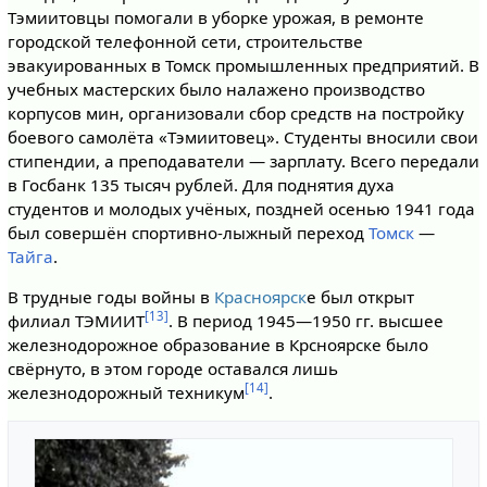
Тэмиитовцы помогали в уборке урожая, в ремонте
городской телефонной сети, строительстве
эвакуированных в Томск промышленных предприятий. В
учебных мастерских было налажено производство
корпусов мин, организовали сбор средств на постройку
боевого самолёта «Тэмиитовец». Студенты вносили свои
стипендии, а преподаватели — зарплату. Всего передали
в Госбанк 135 тысяч рублей. Для поднятия духа
студентов и молодых учёных, поздней осенью 1941 года
был совершён спортивно-лыжный переход
Томск
—
Тайга
.
В трудные годы войны в
Красноярск
е был открыт
[13]
филиал ТЭМИИТ
. В период 1945—1950 гг. высшее
железнодорожное образование в Крсноярске было
свёрнуто, в этом городе оставался лишь
[14]
железнодорожный техникум
.