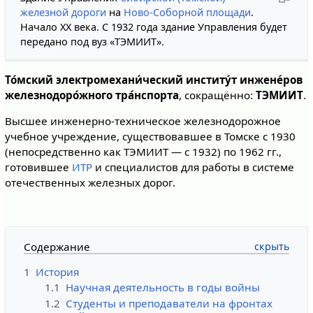
железной дороги
на
Ново-Соборной площади
.
Начало XX века. С 1932 года здание Управления будет
передано под вуз «ТЭМИИТ».
То́мский электромехани́ческий институ́т инжене́ров
железнодоро́жного тра́нспорта
, сокращённо:
ТЭМИИТ
.
Высшее инженерно-техническое железнодорожное
учебное учреждение, существовавшее в Томске с 1930
(непосредственно как ТЭМИИТ — с 1932) по 1962 гг.,
готовившее
ИТР
и специалистов для работы в системе
отечественных железных дорог.
Содержание
1
История
1.1
Научная деятельность в годы войны
1.2
Студенты и преподаватели на фронтах