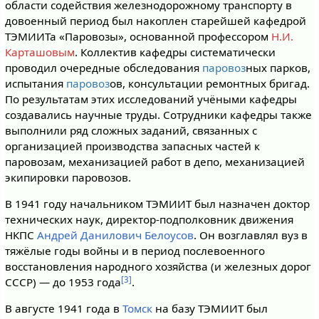
области содействия железнодорожному транспорту в
довоенный период был накоплен старейшей кафедрой
ТЭМИИТа «Паровозы», основанной профессором
Н.И.
Карташовым
. Коллектив кафедры систематически
проводил очередные обследования
паровоз
ных парков,
испытания
паровоз
ов, консультации ремонтных бригад.
По результатам этих исследований учёными кафедры
создавались научные труды. Сотрудники кафедры также
выполнили ряд сложных заданий, связанных с
организацией производства запасных частей к
паровозам, механизацией работ в депо, механизацией
экипировки паровозов.
В 1941 году начальником ТЭМИИТ был назначен доктор
технических наук, директор-подполковник движения
НКПС
Андрей Данилович Белоусов
. Он возглавлял вуз в
тяжёлые годы войны и в период послевоенного
восстановления народного хозяйства (и железных дорог
[3]
СССР) — до 1953 года
.
В августе 1941 года в
Томск
на базу ТЭМИИТ был