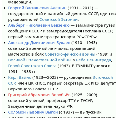
Федерации.
Георгий Васильевич Алёшин
(1931—2011) —
государственный и партийный деятель СССР, один из
руководителей
Советской Эстонии
.
Альберт Николаевич Бевзенко
— зам.министра путей
сообщения СССР и зам.председателя Госплана СССР,
первый зам.министра транспорта РСФСР/РФ.
Александр Дмитриевич Булаев
(1910—1943) —
советский военный лётчик-ас, проявивший
мастерство в боях
Советско-финской войны
(1939) и
Великой Отечественной войны
в
небе Ленинграда
,
Герой Советского Союза
(1943). В ТЭМИИТ учился в
1931—1933 гг.
Карл Вайно
(1923—2022) — руководитель
Эстонской
ССР
, член ЦК КПСС, первый секретарь ЦК КПЭ, депутат
Верховного Совета СССР.
Григорий Абрамович Воробьёв
(1925—2009) —
советский учёный, профессор ТПУ и ТУСУР,
Заслуженный деятель науки РФ.
Соломон Львович Выгон
(с 1937) — выпускник
ТЭМИИТ 1961 года, затем с 1963 года проявил талант