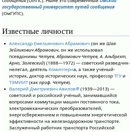
сообщения
(ОИПС). Ныне это современный
Омский
государственный университет путей сообщения
(ОмГУПС).
Известные личности
Александр Емельянович Абрамович
(он же
Шая
Зейликович Абрамович
, он же использовал
псевдонимы
Четуев, Абрамович-Четуев, А. Альбрехт,
Арно, Залевский
) (1888—1972) — советский разведчик-
нелегал, деятель
Коминтерн
а, а также учёный-
историк, доктор исторических наук, профессор
ТГУ
и
ТЭМИИТ
(как
проф. Четуев
).
Валерий Дмитриевич Авилов
(1939—2013) —
советский и российский учёный, занимавшийся
вопросами коммутации машин постоянного тока,
электромеханических преобразователей,
энергосбережением и повышением энергетической
эффективности на железнодорожном транспорте.
Заслуженный работник транспорта Российской