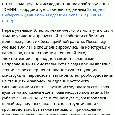
С 1943 года научная исследовательская работа учёных
ТЭМИИТ координируется вновь созданным
Западно-
Сибирским филиалом Академии наук СССР (ЗСФ АН
СССР)
.
Перед учёными Электромеханического института стояли
задачи усиления пропускной способности сибирских
железных дорог, их безаварийной работы. Поскольку
учёные ТЭМИИТа специализировались на конструкции
паровозов, вагоностроении, тепловой тяге,
электротехнике, проводной связи, то главными
направлениями их деятельности в годы войны являлись
техническое совершенствование существующих
конструкций паровозов и вагонов, электрооборудования
на станциях и заводах, внедрение устройств
сигнализации и связи. Научно-исследовательская база
вуза была заложена ещё в годы индустриализации. На
рубеже 1930—1940-х гг. в стенах вуза сформировался
целый ряд научных школ, тесно сотрудничавших с
производством. Вуз также занимался прикладными
исследованиями в военных целях. Материалы архивов