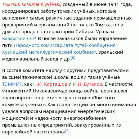
Томский комитет учёных
, созданный в июне 1941 года,
координировал работу томских учёных, которые
выполняли самые различные задания промышленных
предприятий и организаций не только Томска, но и
других городов на территории Сибири, Урала и
Казахской ССР
. В числе заказчиков были Управление
пути
Народного комиссариата путей сообщения
,
Кузнецкий металлургический комбинат
, Уральский
[6]
медеплавильный завод и др.
В состав комитета наряду с другими представителями
высшей технической школы вошли такие учёные
ТЭМИИТ
, как
Н.И. Карташов
и
И.Н. Бутаков
. В частности,
Иннокентий Николаевичдо конца войны возглавлял
транспортно-энергетическую секцию «Томского
комитета учёных». Как глава секции он много внимания
уделял вопросам наращивания энергетических
мощностей и надёжности энергоснабжения
промышленных предприятий, эвакуированных из
[7]
европейской части страны
.