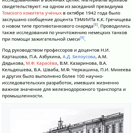
свидетельствуют: на одном из заседаний президиума
Томского комитета учёных
в октябре 1942 года было
заслушано сообщение доцента ТЭМИИТа К.К. Гречищева
[8]
о новом типе противотанкового снаряда
. Проводились
также исследования по уничтожению немецких танков
[9]
при помощи зажигательной смеси
.
Под руководством профессоров и доцентов Н.И.
Карташова, П.А. Азбукина,
А.Д. Белоусова
, А.М.
Дядькова,
М.Ф. Карасёва
, В.М. Казаринова, В.А.
Кельдюшева, В.А. Шваба, М.Ф. Черкашина, П.И. Михеева
и других было выполнено более 100 научно-
исследовательских разработок, имевших жизненно
важное значение для железнодорожного транспорта и
промышленности.