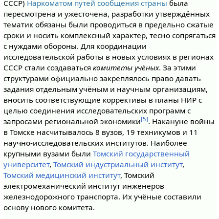
СССР)
Наркоматом путей сообщения страны
была
пересмотрена и ужесточена, разработки утверждённых
тематик обязаны были проводиться в предельно сжатые
сроки и носить комплексный характер, тесно сопрягаться
с нуждами обороны. Для координации
исследовательской работы в новых условиях в регионах
СССР стали создаваться
комитеты учёных
. За этими
структурами официально закреплялось право давать
задания отдельным учёным и научным организациям,
вносить соответствующие коррективы в планы НИР с
целью соединения исследовательских программ с
[5]
запросами региональной экономики
. Накануне войны
в Томске насчитывалось 8 вузов, 19 техникумов и 11
научно-исследовательских институтов. Наиболее
крупными вузами были
Томский государственный
университет
,
Томский индустриальный институт
,
Томский медицинский институт
, Томский
электромеханический институт инженеров
железнодорожного транспорта. Их учёные составили
основу нового комитета.