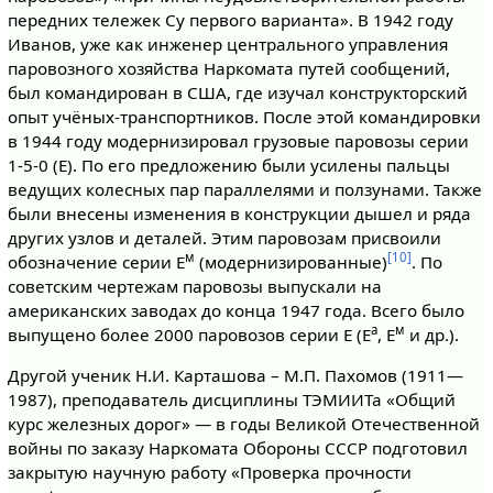
передних тележек Су первого варианта». В 1942 году
Иванов, уже как инженер центрального управления
паровозного хозяйства Наркомата путей сообщений,
был командирован в США, где изучал конструкторский
опыт учёных-транспортников. После этой командировки
в 1944 году модернизировал грузовые паровозы серии
1-5-0 (Е). По его предложению были усилены пальцы
ведущих колесных пар параллелями и ползунами. Также
были внесены изменения в конструкции дышел и ряда
других узлов и деталей. Этим паровозам присвоили
м
[10]
обозначение серии Е
(модернизированные)
. По
советским чертежам паровозы выпускали на
американских заводах до конца 1947 года. Всего было
а
м
выпущено более 2000 паровозов серии Е (Е
, Е
и др.).
Другой ученик Н.И. Карташова – М.П. Пахомов (1911—
1987), преподаватель дисциплины ТЭМИИТа «Общий
курс железных дорог» — в годы Великой Отечественной
войны по заказу Наркомата Обороны СССР подготовил
закрытую научную работу «Проверка прочности