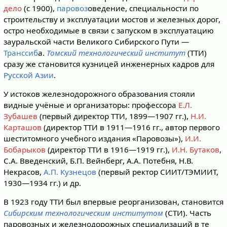
дело
(с 1900),
паровоз
оведение, специальности по
строительству и эксплуатации мостов и железных дорог,
остро необходимые в связи с запуском в эксплуатацию
зауральской части Великого Сибирского Пути —
Транссиб
а.
Томский технологический институт
(ТТИ)
сразу же становится кузницей инженерных кадров для
Русской Азии
.
У истоков железнодорожного образования стояли
видные учёные и организаторы: профессора
Е.Л.
Зубашев
(первый директор ТТИ, 1899—1907 гг.),
Н.И.
Карташов
(директор ТТИ в 1911—1916 гг., автор первого
шеститомного учебного издания «Паровозы»),
И.И.
Бобарыков
(директор ТТИ в 1916—1919 гг.),
И.Н. Бутаков
,
С.А. Введенский, Б.П. Вейнберг, А.А. Потебня, Н.В.
Некрасов,
А.П. Кузнецов
(первый ректор СИИТ/ТЭМИИТ,
1930—1934 гг.) и др.
В 1923 году ТТИ был впервые реорганизован, становится
Сибирским технологическим институтом
(СТИ). Часть
паровозных и железнодорожных специализаций в те