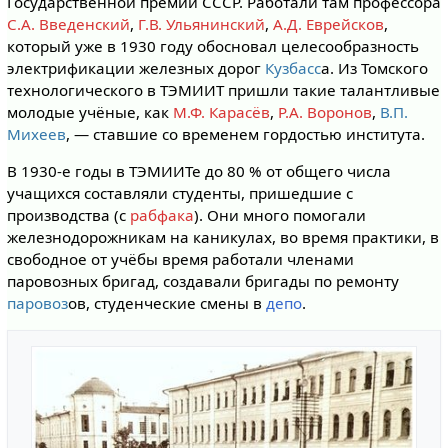
Государственной премии СССР. Работали там профессора
С.А. Введенский
,
Г.В. Ульянинский
,
А.Д. Еврейсков
,
который уже в 1930 году обосновал целесообразность
электрификации железных дорог
Кузбасс
а. Из Томского
технологического в ТЭМИИТ пришли такие талантливые
молодые учёные, как
М.Ф. Карасёв
,
Р.А. Воронов
,
В.П.
Михеев
, — ставшие со временем гордостью института.
В 1930-е годы в ТЭМИИТе до 80 % от общего числа
учащихся составляли студенты, пришедшие с
производства (с
рабфака
). Они много помогали
железнодорожникам на каникулах, во время практики, в
свободное от учёбы время работали членами
паровозных бригад, создавали бригады по ремонту
паровоз
ов, студенческие смены в
депо
.