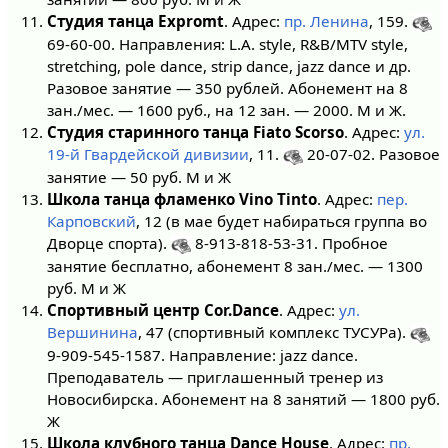
Студия танца Expromt
. Адрес:
пр. Ленина
, 159.
69-60-00. Направления: L.A. style, R&B/MTV style,
stretching, pole dance, strip dance, jazz dance и др.
Разовое занятие — 350 рублей. Абонемент на 8
зан./мес. — 1600 руб., на 12 зан. — 2000. М и Ж.
Студия старинного танца Fiato Scorso
. Адрес:
ул.
19-й Гвардейской дивизии
, 11.
20-07-02. Разовое
занятие — 50 руб. М и Ж
Школа танца фламенко Vino Tinto
. Адрес:
пер.
Карповский
, 12 (в мае будет набираться группа во
Дворце спорта).
8-913-818-53-31. Пробное
занятие бесплатно, абонемент 8 зан./мес. — 1300
руб. М и Ж
Спортивный центр Cor.Dance
. Адрес:
ул.
Вершинина
, 47 (cпортивный комплекс ТУСУРа).
9-909-545-1587. Направление: jazz dance.
Преподаватель — приглашенный тренер из
Новосибирска. Абонемент на 8 занятий — 1800 руб.
Ж
Школа клубного танца Dance House
. Адрес:
пр.