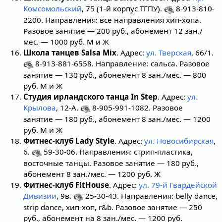
Комсомольский
, 75 (1-й корпус ТГПУ).
8-913-810-
2200. Направления: все направления хип-хопа.
Разовое занятие — 200 руб., абонемент 12 зан./
мес. — 1000 руб. М и Ж
Школа танцев Salsa Mix
. Адрес:
ул. Тверская
, 66/1.
8-913-881-6558. Направление: сальса. Разовое
занятие — 130 руб., абонемент 8 зан./мес. — 800
руб. М и Ж
Студия ирландского танца In Step
. Адрес:
ул.
Крылова
, 12-А.
8-905-991-1082. Разовое
занятие — 180 руб., абонемент 8 зан./мес. — 1200
руб. М и Ж
Фитнес-клуб Lady Style
. Адрес:
ул. Новосибирская
,
6.
59-30-06. Направления: стрип-пластика,
восточные танцы. Разовое занятие — 180 руб.,
абонемент 8 зан./мес. — 1200 руб. Ж
Фитнес-клуб FitHouse
. Адрес:
ул. 79-й Гвардейской
Дивизии
, 9в.
25-30-43. Направления: belly dance,
strip dance, хип-хоп, r&b. Разовое занятие — 250
руб., абонемент на 8 зан./мес. — 1200 руб.