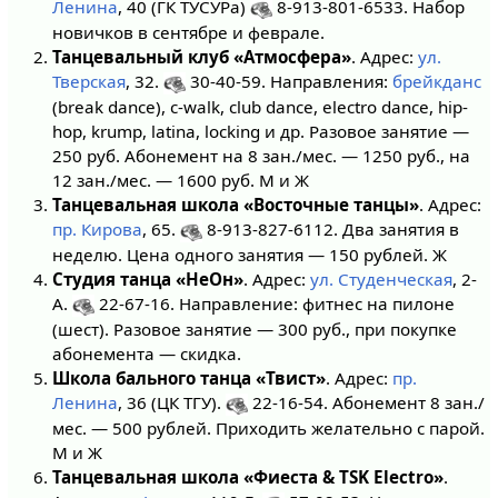
Ленина
, 40 (ГК ТУСУРа)
8-913-801-6533. Набор
новичков в сентябре и феврале.
Танцевальный клуб «Атмосфера»
. Адрес:
ул.
Тверская
, 32.
30-40-59. Направления:
брейкданс
(break dance), с-walk, club dance, electro dance, hip-
hop, krump, latina, locking и др. Разовое занятие —
250 руб. Абонемент на 8 зан./мес. — 1250 руб., на
12 зан./мес. — 1600 руб. М и Ж
Танцевальная школа «Восточные танцы»
. Адрес:
пр. Кирова
, 65.
8-913-827-6112. Два занятия в
неделю. Цена одного занятия — 150 рублей. Ж
Студия танца «НеОн»
. Адрес:
ул. Студенческая
, 2-
А.
22-67-16. Направление: фитнес на пилоне
(шест). Разовое занятие — 300 руб., при покупке
абонемента — скидка.
Школа бального танца «Твист»
. Адрес:
пр.
Ленина
, 36 (ЦК ТГУ).
22-16-54. Абонемент 8 зан./
мес. — 500 рублей. Приходить желательно с парой.
М и Ж
Танцевальная школа «Фиеста & TSK Electro»
.