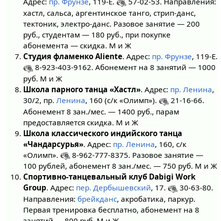
Адрес:
пр. Фрунзе
, 119-Е.
57-02-53. Направления:
хастл, сальса, аргентинское танго, стрип-данс,
тектоник, электро-данс. Разовое занятие — 200
руб., студентам — 180 руб., при покупке
абонемента — скидка. М и Ж
Студия фламенко Aliente
. Адрес:
пр. Фрунзе
, 119-Е.
8-923-403-9162. Абонемент на 8 занятий — 1000
руб. М и Ж
Школа парного танца «Хастл»
. Адрес:
пр. Ленина
,
30/2, пр.
Ленина
, 160 (с/к «Олимп»).
21-16-66.
Абонемент 8 зан./мес. — 1400 руб., парам
предоставляется скидка. М и Ж
Школа классического индийского танца
«Чандарсурья»
. Адрес:
пр. Ленина
, 160, с/к
«Олимп».
8-962-777-8375. Разовое занятие —
100 рублей, абонемент 8 зан./мес. — 750 руб. М и Ж
Спортивно-танцевальный клуб Dabigi Work
Group
. Адрес:
пер. Дербышевский
, 17.
30-63-80.
Направления:
брейкданс
, акробатика, паркур.
Первая тренировка бесплатно, абонемент на 8
занятий — 800 руб. М и Ж