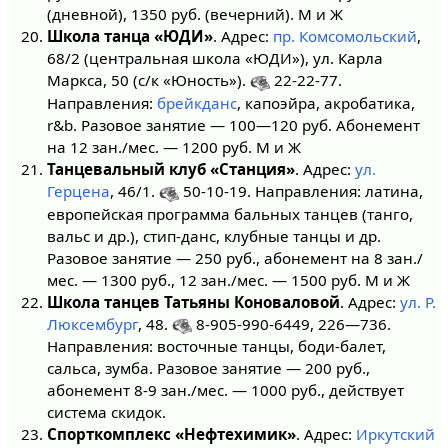
(дневной), 1350 руб. (вечерний). М и Ж
Школа танца «ЮДИ»
. Адрес:
пр. Комсомольский
,
68/2 (центральная школа «ЮДИ»), ул. Карла
Маркса, 50 (с/к «Юность»).
22-22-77.
Направления:
брейкданс
, капоэйра, акробатика,
r&b. Разовое занятие — 100—120 руб. Абонемент
на 12 зан./мес. — 1200 руб. М и Ж
Танцевальный клуб «Станция»
. Адрес:
ул.
Герцена
, 46/1.
50-10-19. Направления: латина,
европейская программа бальных танцев (танго,
вальс и др.), стип-данс, клубные танцы и др.
Разовое занятие — 250 руб., абонемент на 8 зан./
мес. — 1300 руб., 12 зан./мес. — 1500 руб. М и Ж
Школа танцев Татьяны Коноваловой
. Адрес:
ул. Р.
Люксембург
, 48.
8-905-990-6449, 226—736.
Направления: восточные танцы, боди-балет,
сальса, зумба. Разовое занятие — 200 руб.,
абонемент 8-9 зан./мес. — 1000 руб., действует
система скидок.
Спорткомплекс «Нефтехимик»
. Адрес:
Иркутский