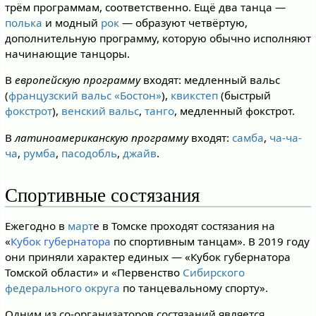
трём программам, соответственно. Ещё два танца —
полька
и модный
рок
— образуют четвёртую,
дополнительную программу, которую обычно исполняют
начинающие танцоры.
В
европейскую программу
входят: медленный вальс
(
французский вальс «Бостон»
),
квикстеп
(быстрый
фокстрот
),
венский вальс
,
танго
, медленный фокстрот.
В
латиноамериканскую программу
входят:
самба
,
ча-ча-
ча
,
румба
,
пасодобль
,
джайв
.
Спортивные состязания
Ежегодно в
март
е в Томске проходят состязания на
«
Кубок губернатора
по спортивным танцам». В 2019 году
они приняли характер единых — «Кубок губернатора
Томской области» и «Первенство
Сибирского
федерального округа
по танцевальному спорту».
Одним из со-организаторов состязаний является