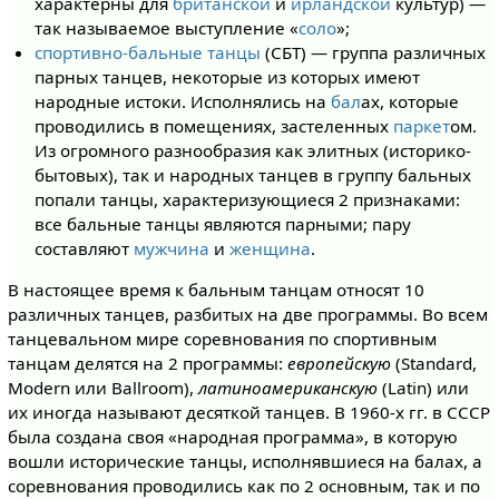
характерны для
британской
и
ирландской
культур) —
так называемое выступление «
соло
»;
спортивно-бальные танцы
(СБТ) — группа различных
парных танцев, некоторые из которых имеют
народные истоки. Исполнялись на
бал
ах, которые
проводились в помещениях, застеленных
паркет
ом.
Из огромного разнообразия как элитных (историко-
бытовых), так и народных танцев в группу бальных
попали танцы, характеризующиеся 2 признаками:
все бальные танцы являются парными; пару
составляют
мужчина
и
женщина
.
В настоящее время к бальным танцам относят 10
различных танцев, разбитых на две программы. Во всем
танцевальном мире соревнования по спортивным
танцам делятся на 2 программы:
европейскую
(Standard,
Modern или Ballroom),
латиноамериканскую
(Latin) или
их иногда называют десяткой танцев. В 1960-х гг. в СССР
была создана своя «народная программа», в которую
вошли исторические танцы, исполнявшиеся на балах, а
соревнования проводились как по 2 основным, так и по