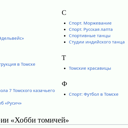
С
Спорт. Моржевание
Спорт. Русская лапта
Спортивные танцы
Эдельвейс»
Студии индийского танца
Т
трукция в Томске
Томские красавицы
Ф
ола 7 Томского казачьего
Спорт: Футбол в Томске
б «Русич»
рии «Хобби томичей»