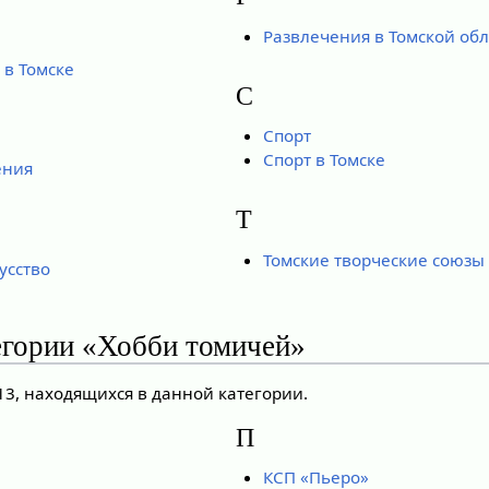
Развлечения в Томской обл
в Томске
С
Спорт
Спорт в Томске
ения
Т
Томские творческие союзы
усство
егории «Хобби томичей»
13, находящихся в данной категории.
П
КСП «Пьеро»