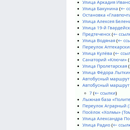
Улица Аркадия Иван
Улица Бакунина
(
← с
Остановка «Главпочт
Улица Алексея Белен
Улица 19-й Гвардейс
Предтеченск
(
← ссыл
Улица Водяная
(
← сс
Переулок Аптекарски
Улица Кулёва
(
← ссы
Санаторий «Ключи»
(
Улица Пролетарская
(
Улица Фёдора Лытки
Автобусный маршрут 
Автобусный маршрут 
7
(
← ссылки
)
Лыжная база «Полит
Переулок Аграрный 
Посёлок «Холмы» (Том
Улица Александра По
Улица Радио
(
← ссыл