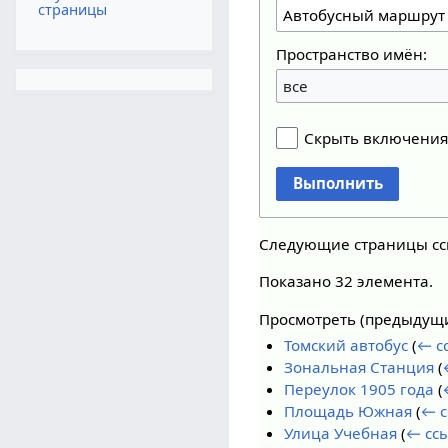
страницы
Пространство имён:
все
Скрыть включени
Выполнить
Следующие страницы с
Показано 32 элемента.
Просмотреть (
предыдущ
Томский автобус
(
← с
Зональная Станция
(
Переулок 1905 года
(
Площадь Южная
(
← с
Улица Учебная
(
← сс