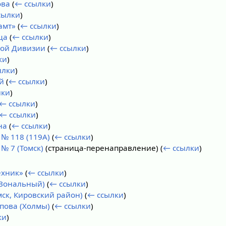
ова
(
← ссылки
)
сылки
)
амт»
(
← ссылки
)
ца
(
← ссылки
)
кой Дивизии
(
← ссылки
)
ки
)
ылки
)
й
(
← ссылки
)
лки
)
← ссылки
)
← ссылки
)
на
(
← ссылки
)
№ 118 (119А)
(
← ссылки
)
№ 7 (Томск)
(страница-перенаправление)
(
← ссылки
)
ехник»
(
← ссылки
)
(Зональный)
(
← ссылки
)
ск, Кировский район)
(
← ссылки
)
пова (Холмы)
(
← ссылки
)
ки
)