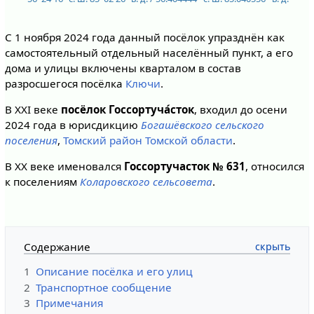
С 1 ноября 2024 года данный посёлок упразднён как
самостоятельный отдельный населённый пункт, а его
дома и улицы включены кварталом в состав
разросшегося посёлка
Ключи
.
В XXI веке
посёлок Госсортуча́сток
, входил до осени
2024 года в юрисдикцию
Богашёвского сельского
поселения
,
Томский район
Томской области
.
В XX веке именовался
Госсортучасток № 631
, относился
к поселениям
Коларовского сельсовета
.
Содержание
1
Описание посёлка и его улиц
2
Транспортное сообщение
3
Примечания