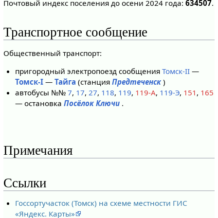
Почтовый индекс поселения до осени 2024 года:
634507
.
Транспортное сообщение
Общественный транспорт:
пригородный электропоезд сообщения
Томск-II
—
Томск-I
—
Тайга
(станция
Предтеченск
)
автобусы №№
7
,
17
,
27
,
118
,
119
,
119-А
,
119-Э
,
151
,
165
— остановка
Посёлок Ключи
.
Примечания
Ссылки
Госсортучасток (Томск) на схеме местности ГИС
«Яндекс. Карты»