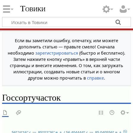
Товики
Если вы заметили ошибку, опечатку, или можете
дополнить статью — правьте смело! Сначала
необходимо
зарегистрироваться
(быстро и бесплатно).
Затем нажмите кнопку «править» в верхней части
страницы и внесите изменения. О том, как загружать
иллюстрации, создавать новые статьи и о многом
другом можно прочитать в
справке
.
Госсортучасток
(G)
56°24′16″ с. ш.
85°02′26″ в. д.
/
56.404444° с. ш.
85.040556° в. д.