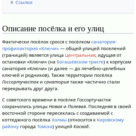
4
Ссылки
Описание посёлка и его улиц
Фактически посёлок сросся с посёлком
санатория-
профилактория «Ключи»
— общей улицей поселений
(границей) является улица
Центральная
, идущая от
остановки «Ключи» (на
Богашёвском тракте
) к корпусам
санатория «Ключи» (и далее — до лечебно-целебных
ключей и родников). Также территории посёлка
Госсортучасток
и
санатория
также частично стали
перекрывать друг друга.
С советского времени в посёлке Госсортучасток
сохранились улицы
Новая
и
Полевая
. Последняя в своей
восточной стороне пересеклась c создаваемой с
коттеджного посёлка
Холмы
(относится к
Кировскому
району
города
Томска
) улицей
Каскад
.