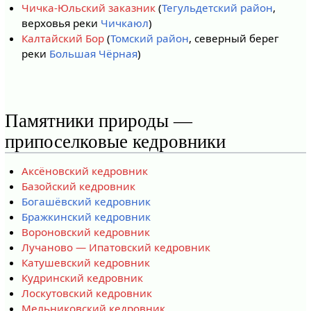
Чичка-Юльский заказник
(
Тегульдетский район
,
верховья реки
Чичкаюл
)
Калтайский Бор
(
Томский район
, северный берег
реки
Большая Чёрная
)
Памятники природы —
припоселковые кедровники
Аксёновский кедровник
Базойский кедровник
Богашёвский кедровник
Бражкинский кедровник
Вороновский кедровник
Лучаново — Ипатовский кедровник
Катушевский кедровник
Кудринский кедровник
Лоскутовский кедровник
Мельниковский кедровник