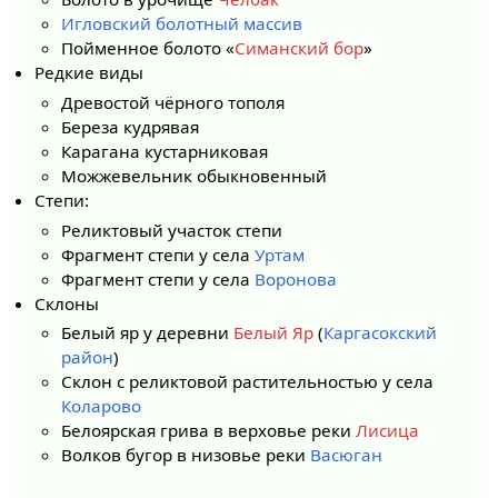
Игловский болотный массив
Пойменное болото «
Симанский бор
»
Редкие виды
Древостой чёрного тополя
Береза кудрявая
Карагана кустарниковая
Можжевельник обыкновенный
Степи:
Реликтовый участок степи
Фрагмент степи у села
Уртам
Фрагмент степи у села
Воронова
Склоны
Белый яр у деревни
Белый Яр
(
Каргасокский
район
)
Склон с реликтовой растительностью у села
Коларово
Белоярская грива в верховье реки
Лисица
Волков бугор в низовье реки
Васюган