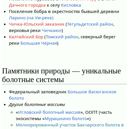
Дачного городка
к селу
Кисловка
Поселение бобра в окрестностях бывшей деревни
Ларино (на Ум-реке)
Чичка-Юльский заказник
(
Тегульдетский район
,
верховья реки
Чичкаюл
)
Калтайский Бор
(
Томский район
, северный берег
реки
Большая Чёрная
)
Памятники природы — уникальные
болотные системы
Федеральный заповедник
Большое Васюганское
болото
Другие болотные массивы
«
Игловский болотный массив
», ООПТ (часть
экосистемы «
Мурашкино болото
»)
Мелиорированный участок Бакчарского болота в