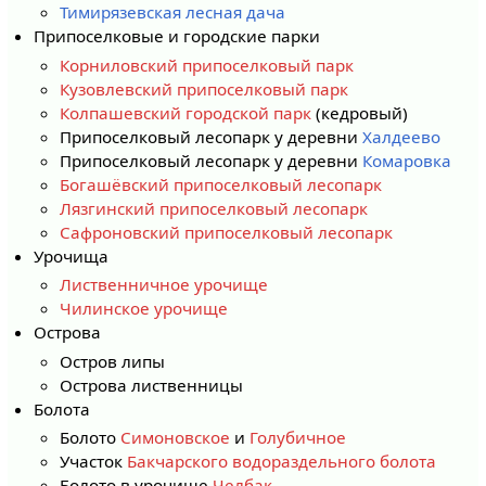
Тимирязевская лесная дача
Припоселковые и городские парки
Корниловский припоселковый парк
Кузовлевский припоселковый парк
Колпашевский городской парк
(кедровый)
Припоселковый лесопарк у деревни
Халдеево
Припоселковый лесопарк у деревни
Комаровка
Богашёвский припоселковый лесопарк
Лязгинский припоселковый лесопарк
Сафроновский припоселковый лесопарк
Урочища
Лиственничное урочище
Чилинское урочище
Острова
Остров липы
Острова лиственницы
Болота
Болото
Симоновское
и
Голубичное
Участок
Бакчарского водораздельного болота
Болото в урочище
Челбак