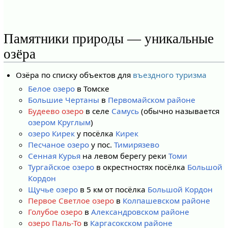
Памятники природы — уникальные
озёра
Озёра по списку объектов для
въездного туризма
Белое озеро
в Томске
Большие Чертаны
в
Первомайском районе
Будеево озеро
в селе
Самусь
(обычно называется
озером Круглым
)
озеро Кирек
у посёлка
Кирек
Песчаное озеро
у пос.
Тимирязево
Сенная Курья
на левом берегу реки
Томи
Тургайское озеро
в окрестностях посёлка
Большой
Кордон
Щучье озеро
в 5 км от посёлка
Большой Кордон
Первое Светлое озеро
в
Колпашевском районе
Голубое озеро
в
Александровском районе
озеро Паль-То
в
Каргасокском районе