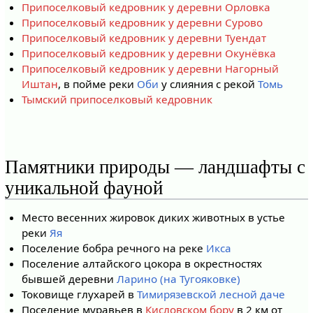
Припоселковый кедровник у деревни Орловка
Припоселковый кедровник у деревни Сурово
Припоселковый кедровник у деревни Туендат
Припоселковый кедровник у деревни Окунёвка
Припоселковый кедровник у деревни Нагорный
Иштан
, в пойме реки
Оби
у слияния с рекой
Томь
Тымский припоселковый кедровник
Памятники природы — ландшафты с
уникальной фауной
Место весенних жировок диких животных в устье
реки
Яя
Поселение бобра речного на реке
Икса
Поселение алтайского цокора в окрестностях
бывшей деревни
Ларино (на Тугояковке)
Токовище глухарей в
Тимирязевской лесной даче
Поселение муравьев в
Кисловском бору
в 2 км от