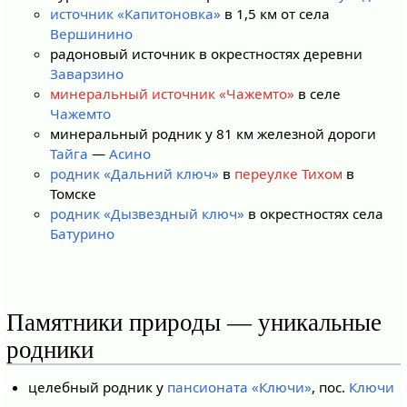
источник «Капитоновка»
в 1,5 км от села
Вершинино
радоновый источник в окрестностях деревни
Заварзино
минеральный источник «Чажемто»
в селе
Чажемто
минеральный родник у 81 км железной дороги
Тайга
—
Асино
родник «Дальний ключ»
в
переулке Тихом
в
Томске
родник «Дызвездный ключ»
в окрестностях села
Батурино
Памятники природы — уникальные
родники
целебный родник у
пансионата «Ключи»
, пос.
Ключи