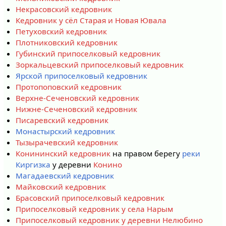
Некрасовский кедровник
Кедровник у сёл Старая и Новая Ювала
Петуховский кедровник
Плотниковский кедровник
Губинский припоселковый кедровник
Зоркальцевский припоселковый кедровник
Ярской припоселковый кедровник
Протопоповский кедровник
Верхне-Сеченовский кедровник
Нижне-Сеченовский кедровник
Писаревский кедровник
Монастырский кедровник
Тызырачевский кедровник
Конининский кедровник
на правом берегу
реки
Киргизка
у деревни
Конино
Магадаевский кедровник
Майковский кедровник
Брасовский припоселковый кедровник
Припоселковый кедровник у села Нарым
Припоселковый кедровник у деревни Нелюбино