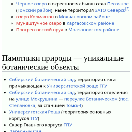
Чёрное озеро
в окрестностях бывш.села
Песочное
[2]
(
Томский район
), ныне территория
ЗАТО Северск
озеро Колмахтон
в
Молчановском районе
Мундштучное озеро
в
Каргасокском районе
Прогрессовский пруд
в
Молчановском районе
Памятники природы — уникальные
ботанические объекты
Сибирский ботанический сад
, территория с юга
примыкающая к
Университетской роще
ТГУ
Сибирский ботанический сад
, территория отделения
на
улице Мокрушина
—
переулке Ботаническом
(
пос.
Степановка
, за станцией
Томск-I
)
Университетская Роща
(территория основных
корпусов
ТГУ
)
Сквер Главного корпуса
ТПУ
Лагерный Сад