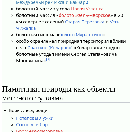
междуречьи рек Икса и Бакчар
болотный массив у села
Новая Успенка
болотный массив «
болото Эзель-Чворское
» в 20
км севернее селений
Старая Берёзовка
и
Усть-
Чижапка
болотная система «
болото Мурашкино
»
особо охраняемая природная территория вблизи
села
Спасское (Коларово)
«Коларовские водно-
болотные угодья имени Сергея Степановича
[3]
Москвитина»
Памятники природы как объекты
местного туризма
Боры, леса, рощи
Потаповы Лужки
Сосновый бор
Бор у Академгородка