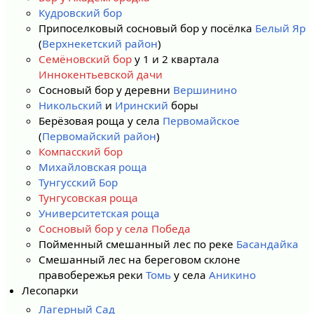
Кудровский бор
Припоселковый сосновый бор у посёлка
Белый Яр
(
Верхнекетский район
)
Семёновский бор
у 1 и 2 квартала
Иннокентьевской дачи
Сосновый бор у деревни
Вершинино
Никольский
и
Иринский
боры
Берёзовая роща у села
Первомайское
(
Первомайский район
)
Компасский бор
Михайловская роща
Тунгусский Бор
Тунгусовская роща
Университетская роща
Сосновый бор у села Победа
Пойменный смешанный лес по реке
Басандайка
Смешанный лес на береговом склоне
правобережья реки
Томь
у села
Аникино
Лесопарки
Лагерный Сад