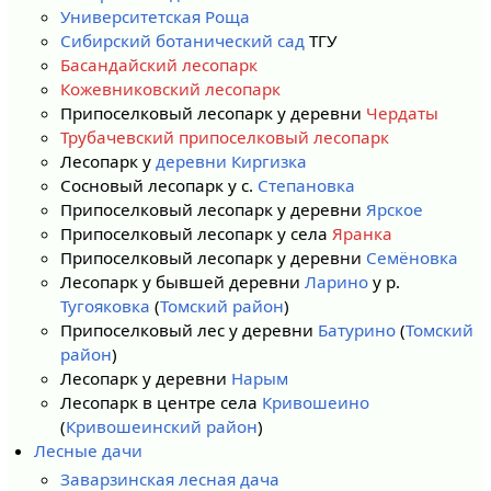
Университетская Роща
Сибирский ботанический сад
ТГУ
Басандайский лесопарк
Кожевниковский лесопарк
Припоселковый лесопарк у деревни
Чердаты
Трубачевский припоселковый лесопарк
Лесопарк у
деревни Киргизка
Сосновый лесопарк у с.
Степановка
Припоселковый лесопарк у деревни
Ярское
Припоселковый лесопарк у села
Яранка
Припоселковый лесопарк у деревни
Семёновка
Лесопарк у бывшей деревни
Ларино
у р.
Тугояковка
(
Томский район
)
Припоселковый лес у деревни
Батурино
(
Томский
район
)
Лесопарк у деревни
Нарым
Лесопарк в центре села
Кривошеино
(
Кривошеинский район
)
Лесные дачи
Заварзинская лесная дача