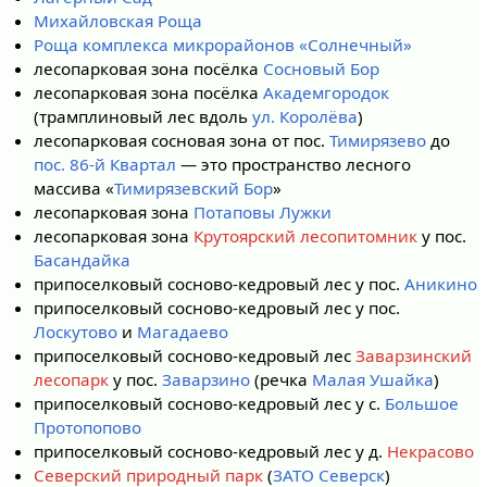
Михайловская Роща
Роща комплекса микрорайонов «Солнечный»
лесопарковая зона посёлка
Сосновый Бор
лесопарковая зона посёлка
Академгородок
(трамплиновый лес вдоль
ул. Королёва
)
лесопарковая сосновая зона от пос.
Тимирязево
до
пос. 86-й Квартал
— это пространство лесного
массива «
Тимирязевский Бор
»
лесопарковая зона
Потаповы Лужки
лесопарковая зона
Крутоярский лесопитомник
у пос.
Басандайка
припоселковый сосново-кедровый лес у пос.
Аникино
припоселковый сосново-кедровый лес у пос.
Лоскутово
и
Магадаево
припоселковый сосново-кедровый лес
Заварзинский
лесопарк
у пос.
Заварзино
(речка
Малая Ушайка
)
припоселковый сосново-кедровый лес у с.
Большое
Протопопово
припоселковый сосново-кедровый лес у д.
Некрасово
Северский природный парк
(
ЗАТО Северск
)