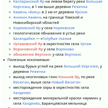
Каспаранский Яр
на левом берегу реки
Большая
Киргизка
, в 1 км выше деревни
Реженка
Камень «Боец»
в 2 км от деревни
Ярское
Аникин Камень
на границе Томской и
Новосибирской областей
Киреевский Яр
у села
Киреевское
геологическое обнажение в устье реки
Басандайки
— «
Голубые скалы
»
Уртамовский Яр
в окрестностях села
Уртам
Вороновский Яр
у села
Вороново
обнажение Вертикос
у села
Вертикос
Полезные ископаемые:
выход бурых углей на реке
Большой Киргизке
, у
деревни
Реженка
выход неогеновых глин
Коньков Яр
, по реке
Васюган
, выше села
Новый Васюган
месторождение охры в окрестностях села
Халдеево
месторождение минеральной краски «мумии» у
села
Халдеево
, Баранцевская мельница