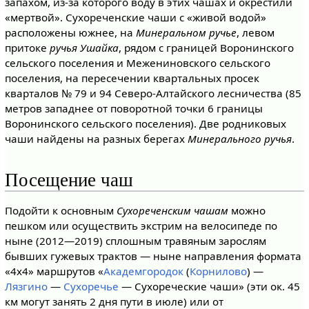
запахом, из-за которого воду в этих чашах и окрестили
«мертвой». Сухореченские чаши с «живой водой»
расположены южнее, на
Минеральном ручье
, левом
притоке
ручья Ушайка
, рядом с границей Воронинского
сельского поселения и Межениновского сельского
поселения, на пересечении квартальных просек
кварталов № 79 и 94 Северо-Алтайского лесничества (85
метров западнее от поворотной точки 6 границы
Воронинского сельского поселения). Две родниковых
чаши найдены на разных берегах
Минерального ручья
.
Посещение чаш
Подойти к основным
Сухореченским чашам
можно
пешком или осуществить экстрим на велосипеде по
ныне (2012—2019) сплошным травяным зарослям
бывших гужевых трактов — ныне направления формата
«4х4» маршрутов «
Академгородок
(
Корнилово
) —
Лязгино
—
Сухоречье
— Сухореческие чаши» (эти ок. 45
км могут занять 2 дня пути в июле) или от