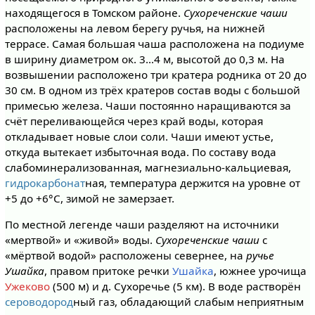
находящегося в Томском районе.
Сухореченские чаши
расположены на левом берегу ручья, на нижней
террасе. Самая большая чаша расположена на подиуме
в ширину диаметром ок. 3…4 м, высотой до 0,3 м. На
возвышении расположено три кратера родника от 20 до
30 см. В одном из трёх кратеров состав воды с большой
примесью железа. Чаши постоянно наращиваются за
счёт переливающейся через край воды, которая
откладывает новые слои соли. Чаши имеют устье,
откуда вытекает избыточная вода. По составу вода
слабоминерализованная, магнезиально-кальциевая,
гидрокарбонат
ная, температура держится на уровне от
+5 до +6°C, зимой не замерзает.
По местной легенде чаши разделяют на источники
«мертвой» и «живой» воды.
Сухореченские чаши
с
«мёртвой водой» расположены севернее, на
ручье
Ушайка
, правом притоке речки
Ушайка
, южнее урочища
Ужеково
(500 м) и д. Сухоречье (5 км). В воде растворён
сероводород
ный газ, обладающий слабым неприятным