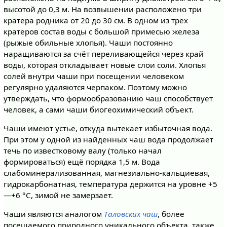
высотой до 0,3 м. На возвышении расположено три
кратера родника от 20 до 30 см. В одном из трёх
кратеров состав воды с большой примесью железа
(рыжые обильные хлопья). Чаши постоянно
наращиваются за счёт переливающейся через край
воды, которая откладывает новые слои соли. Хлопья
солей внутри чаши при посещении человеком
регулярно удаляются черпаком. Поэтому можно
утверждать, что формообразованию чаш способствует
человек, а сами чаши биогеохимический объект.
Чаши имеют устье, откуда вытекает избыточная вода.
При этом у одной из найденных чаш вода продолжает
течь по известковому валу (только начал
формироваться) ещё порядка 1,5 м. Вода
слабоминерализованная, магнезиально-кальциевая,
гидрокарбонатная, температура держится на уровне +5
—+6 °C, зимой не замерзает.
Чаши являются аналогом
Таловских чаш
, более
посещаемого природного уникального объекта, также