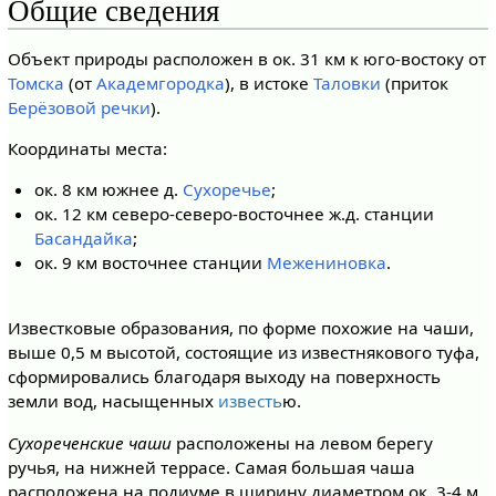
Общие сведения
Объект природы расположен в ок. 31 км к юго-востоку от
Томска
(от
Академгородка
), в истоке
Таловки
(приток
Берёзовой речки
).
Координаты места:
ок. 8 км южнее д.
Сухоречье
;
ок. 12 км северо-северо-восточнее ж.д. станции
Басандайка
;
ок. 9 км восточнее станции
Межениновка
.
Известковые образования, по форме похожие на чаши,
выше 0,5 м высотой, состоящие из известнякового туфа,
сформировались благодаря выходу на поверхность
земли вод, насыщенных
известь
ю.
Сухореченские чаши
расположены на левом берегу
ручья, на нижней террасе. Самая большая чаша
расположена на подиуме в ширину диаметром ок. 3-4 м,