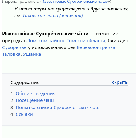
(перенаправлено с «
Известковые Сухореченские чаши
»)
У этого термина существуют и другие значения,
см.
Таловские чаши (значения)
.
Известко́вые Сухоре́ченские ча́ши
— памятник
природы в
Томском районе
Томской области
, близ дер.
Сухоречье
у истоков малых рек
Берёзовая речка
,
Таловка
,
Ушайка
.
Содержание
1
Общие сведения
2
Посещение чаш
3
Попытка списка Сухореченских чаш
4
Ссылки