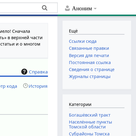
Аноним
Ещё
мело! Сначала
ть» в верхней части
Ссылки сюда
 статьи и о многом
Связанные правки
Версия для печати
Постоянная ссылка
Сведения о странице
Справка
Журналы страницы
тр кода
История
Категории
Богашёвский тракт
Населённые пункты
Томской области
Субрайоны Томска