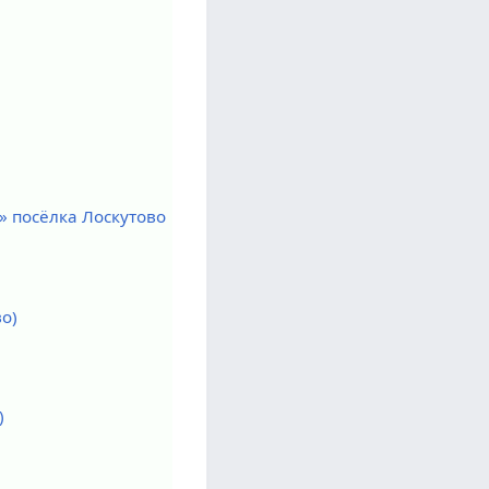
» посёлка Лоскутово
о)
)