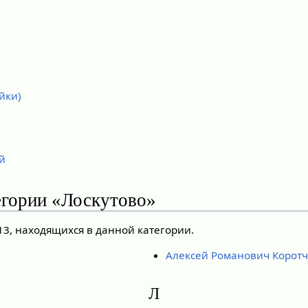
йки)
й
егории «Лоскутово»
13, находящихся в данной категории.
Алексей Романович Корот
Л