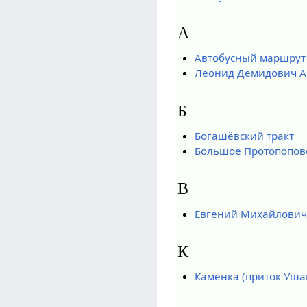
А
Автобусный маршрут
Леонид Демидович 
Б
Богашёвский тракт
Большое Протопопов
В
Евгений Михайлович
К
Каменка (приток Уша