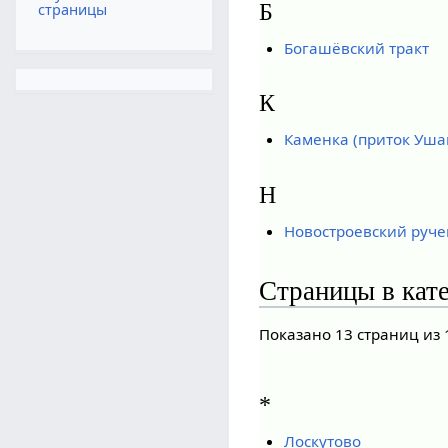
Б
страницы
Богашёвский тракт
К
Каменка (приток Уша
Н
Новостроевский руче
Страницы в кат
Показано 13 страниц из 
*
Лоскутово