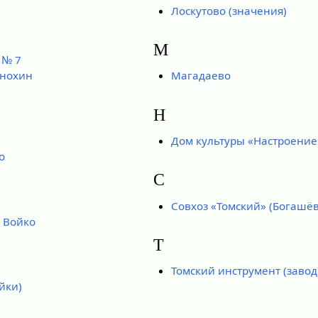
Лоскутово (значения)
М
 № 7
Анохин
Магадаево
Н
Дом культуры «Настроение
о
С
Совхоз «Томский» (Богашёв
 Войко
Т
Томский инструмент (завод
йки)