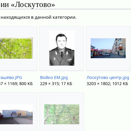
рии «Лоскутово»
 находящихся в данной категории.
гашёво.JPG
Войко ЕМ.jpg
Лоскутово центр.jpg
7 × 1169; 800 КБ
229 × 315; 17 КБ
3203 × 1802; 1012 КБ