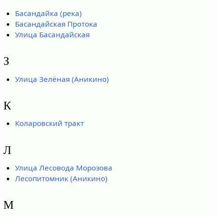
Басандайка (река)
Басандайская Протока
Улица Басандайская
З
Улица Зелёная (Аникино)
К
Коларовский тракт
Л
Улица Лесовода Морозова
Лесопитомник (Аникино)
М