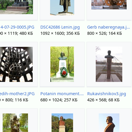
14-07-29-0005.JPG
DSC42686 Lenin.jpg
Gerb naberegnaya.jpg
0 × 1119; 480 КБ
1092 × 1600; 356 КБ
800 × 526; 164 КБ
edih-mother2.JPG
Potanin monument.jpg
Rukavishnikov3.jpg
 × 800; 116 КБ
680 × 1024; 257 КБ
426 × 568; 68 КБ