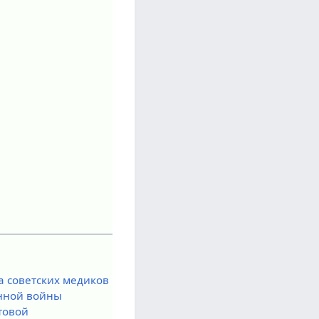
 советских медиков
енной войны
товой