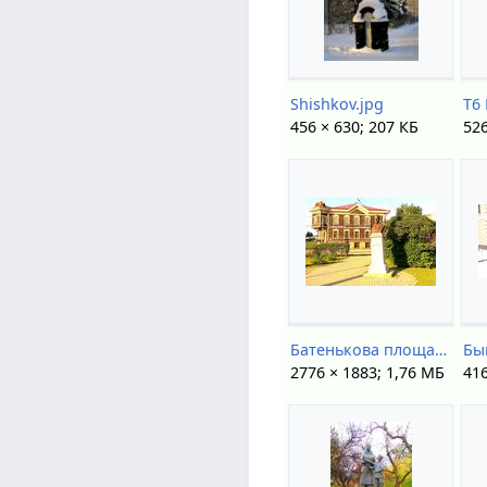
Shishkov.jpg
T6
456 × 630; 207 КБ
526
Батенькова площадь (памятник).jpg
Бы
2776 × 1883; 1,76 МБ
416