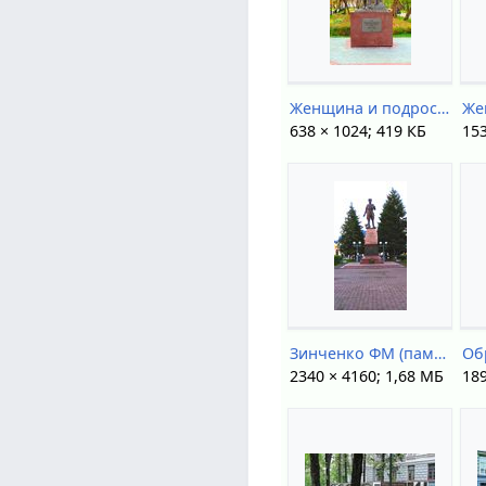
Женщина и подросток (памятник).jpg
638 × 1024; 419 КБ
153
Зинченко ФМ (памятник).jpg
2340 × 4160; 1,68 МБ
189