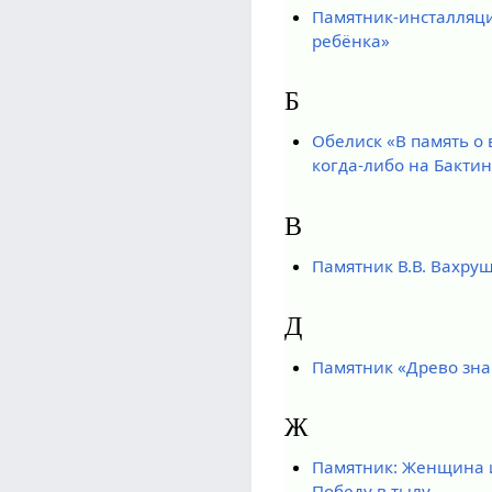
Памятник-инсталляци
ребёнка»
Б
Обелиск «В память о
когда-либо на Бакти
В
Памятник В.В. Вахру
Д
Памятник «Древо зн
Ж
Памятник: Женщина и
Победу в тылу