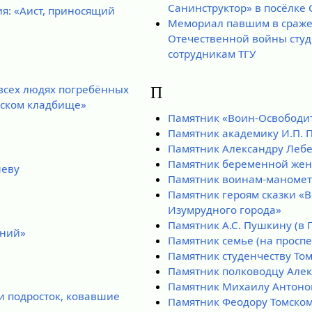
Санинструктор» в посёлке
я: «Аист, приносящий
Мемориал павшим в сраже
Отечественной войны студ
сотрудникам ТГУ
 всех людях погребённых
П
нском кладбище»
Памятник «Воин-Освободи
Памятник академику И.П. 
Памятник Александру Леб
Памятник беременной же
шеву
Памятник воинам-маноме
Памятник героям сказки «
Изумрудного города»
Памятник А.С. Пушкину (в 
аний»
Памятник семье (на проспе
Памятник студенчеству Том
Памятник полководцу Алек
Памятник Михаилу Антоно
 подросток, ковавшие
Памятник Феодору Томско