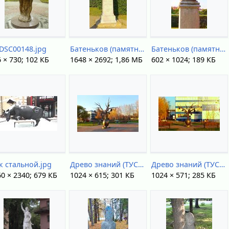
 DSC00148.jpg
Батеньков (памятник анфас).jpg
Батеньков (памятник профиль).jpg
 × 730; 102 КБ
1648 × 2692; 1,86 МБ
602 × 1024; 189 КБ
к стальной.jpg
Древо знаний (ТУСУР Вершинина).jpg
Древо знаний (ТУСУР).jpg
0 × 2340; 679 КБ
1024 × 615; 301 КБ
1024 × 571; 285 КБ