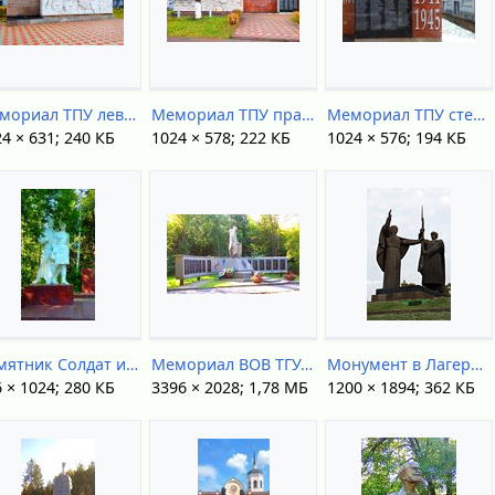
Мемориал ТПУ левая часть.jpg
Мемориал ТПУ правая часть.jpg
Мемориал ТПУ стела памяти.jpg
4 × 631; 240 КБ
1024 × 578; 222 КБ
1024 × 576; 194 КБ
Памятник Солдат и Санинструктор.jpg
Мемориал ВОВ ТГУ.jpg
Монумент в Лагерном саду - IMG 0871 1.jpg
 × 1024; 280 КБ
3396 × 2028; 1,78 МБ
1200 × 1894; 362 КБ