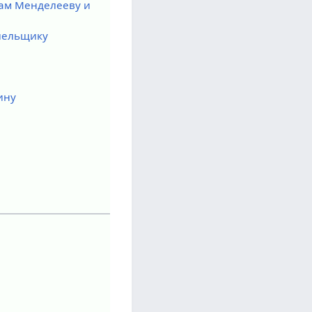
рам Менделееву и
лельщику
ину