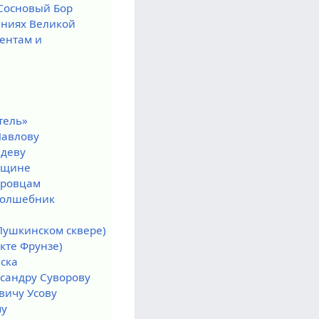
 Сосновый Бор
ниях Великой
ентам и
тель»
Павлову
едеву
нщине
тровцам
Волшебник
Пушкинском сквере)
кте Фрунзе)
ска
сандру Суворову
вичу Усову
му