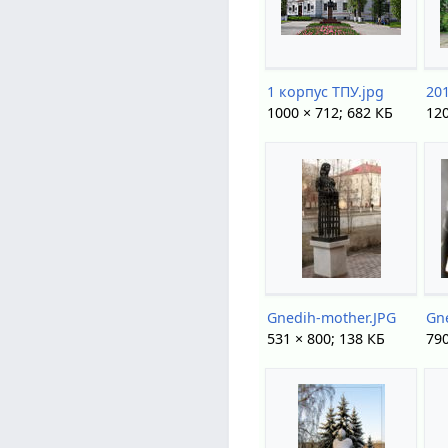
1 корпус ТПУ.jpg
20
1000 × 712; 682 КБ
120
Gnedih-mother.JPG
Gn
531 × 800; 138 КБ
790