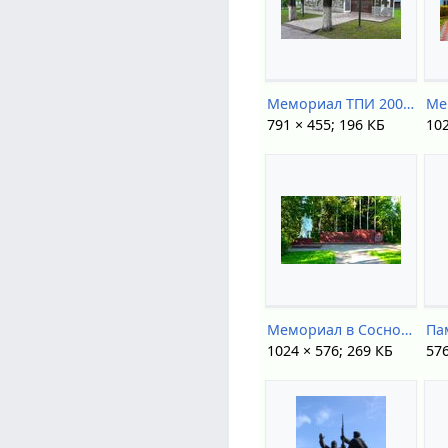
Мемориал ТПИ 2000.jpg
791 × 455; 196 КБ
102
Мемориал в Сосновом бору.jpg
1024 × 576; 269 КБ
576