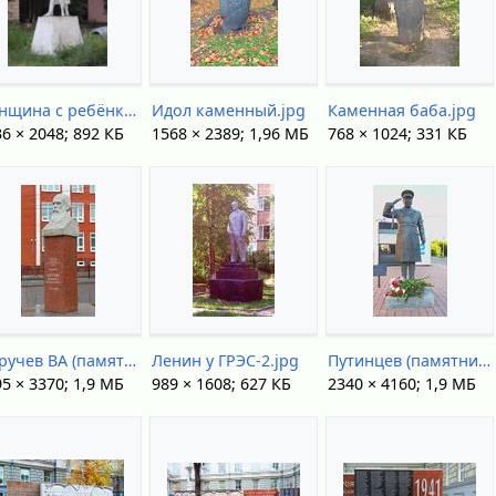
Женщина с ребёнком на Комсомольском.JPG
Идол каменный.jpg
Каменная баба.jpg
6 × 2048; 892 КБ
1568 × 2389; 1,96 МБ
768 × 1024; 331 КБ
Обручев ВА (памятник).jpg
Ленин у ГРЭС-2.jpg
Путинцев (памятник вид 1).jpg
5 × 3370; 1,9 МБ
989 × 1608; 627 КБ
2340 × 4160; 1,9 МБ