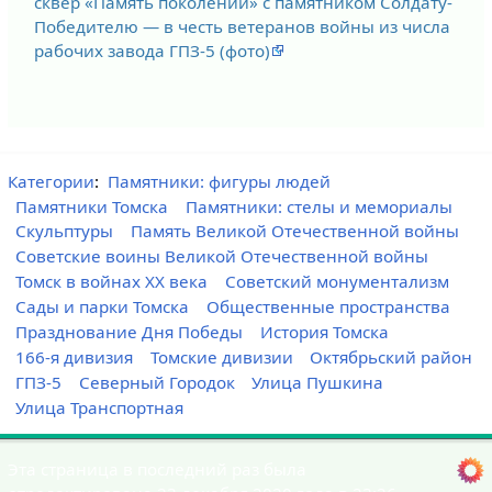
сквер «Память поколений» с памятником Солдату-
Победителю — в честь ветеранов войны из числа
рабочих завода ГПЗ-5 (фото)
Категории
:
Памятники: фигуры людей
Памятники Томска
Памятники: стелы и мемориалы
Скульптуры
Память Великой Отечественной войны
Советские воины Великой Отечественной войны
Томск в войнах XX века
Советский монументализм
Сады и парки Томска
Общественные пространства
Празднование Дня Победы
История Томска
166-я дивизия
Томские дивизии
Октябрьский район
ГПЗ-5
Северный Городок
Улица Пушкина
Улица Транспортная
Эта страница в последний раз была