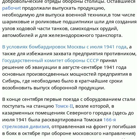
добровольческие отряды обороны столицы. Оставшиеся
рабочиt
продолжали выпускать продукцию,
необходимую для выпуска военной техники,в том числе
шариковые и роликовые подшипники шли для создания
узлов ходовой части танков, самоходных орудий,
автомобилей и для железнодорожного транспорта.
В условиях бомбардировок Москвы с июля 1941 года
, а
также для избежания захвата предприятия противником,
Государственный комитет обороны СССР
принял
решение об эвакуации в августе-сентябре 1941 года
основных произвосдвенных мощностей предприятия в
Сибирь, где необходимо было в кратчайшие сроки
возобновить выпуск оборонной продукции.
В конце сентября первые поезда с оборудованием стали
поступать на станцию
Томск-II
, возле которой, в
казарменных помещениях Северного городка (здесь до
июля 1941 была расквартирована Томская
166-я
стрелковая дивизия
, отправленная на фронт у погибшая
в боях в октябре при обороне московского направления)