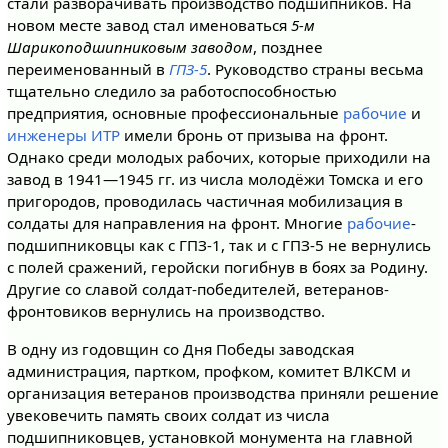
стали разворачивать производство подшипников. На
новом месте завод стал именоваться
5-м
Шарикоподшипниковым заводом
, позднее
переименованный в
ГПЗ-5
. Руководство страны весьма
тщательно следило за работоспособностью
предприятия, основные профессиональные
рабочие
и
инженеры ИТР
имели бронь от призыва на фронт.
Однако среди молодых рабочих, которые приходили на
завод в 1941—1945 гг. из числа молодёжи Томска и его
пригородов, проводилась частичная мобилизация в
солдаты для направления на фронт. Многие
рабочие
-
подшипниковцы как с ГПЗ-1, так и с ГПЗ-5 не вернулись
с полей сражений, геройски погибнув в боях за Родину.
Другие со славой солдат-победителей, ветеранов-
фронтовиков вернулись на производство.
В одну из годовщин со Дня Победы заводская
администрация, партком, профком, комитет ВЛКСМ и
организация ветеранов производства приняли решение
увековечить память своих солдат из числа
подшипниковцев, установкой монумента на главной