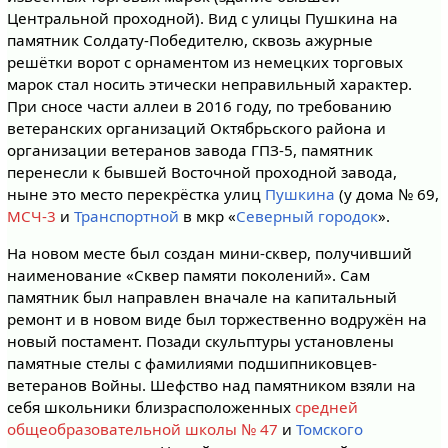
Центральной проходной). Вид с улицы Пушкина на
памятник Солдату-Победителю, сквозь ажурные
решётки ворот с орнаментом из немецких торговых
марок стал носить этически неправильный характер.
При сносе части аллеи в 2016 году, по требованию
ветеранских организаций Октябрьского района и
организации ветеранов завода ГПЗ-5, памятник
перенесли к бывшей Восточной проходной завода,
ныне это место перекрёстка улиц
Пушкина
(у дома № 69,
МСЧ-3
и
Транспортной
в мкр «
Северный городок
».
На новом месте был создан мини-сквер, получивший
наименование «Сквер памяти поколений». Сам
памятник был направлен вначале на капитальный
ремонт и в новом виде был торжественно водружён на
новый постамент. Позади скульптуры установлены
памятные стелы с фамилиями подшипниковцев-
ветеранов Войны. Шефство над памятником взяли на
себя школьники близрасположенных
средней
общеобразовательной школы № 47
и
Томского