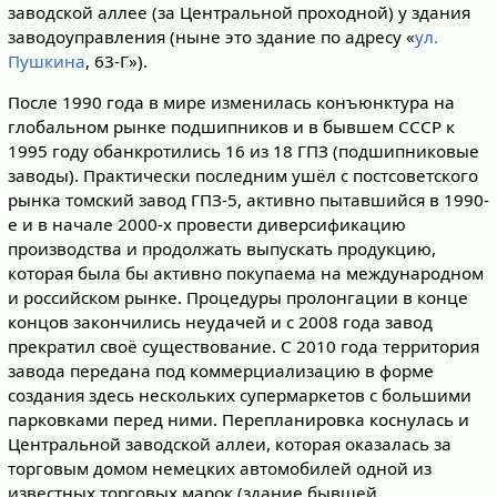
заводской аллее (за Центральной проходной) у здания
заводоуправления (ныне это здание по адресу «
ул.
Пушкина
, 63-Г»).
После 1990 года в мире изменилась конъюнктура на
глобальном рынке подшипников и в бывшем СССР к
1995 году обанкротились 16 из 18 ГПЗ (подшипниковые
заводы). Практически последним ушёл с постсоветского
рынка томский завод ГПЗ-5, активно пытавшийся в 1990-
е и в начале 2000-х провести диверсификацию
производства и продолжать выпускать продукцию,
которая была бы активно покупаема на международном
и российском рынке. Процедуры пролонгации в конце
концов закончились неудачей и с 2008 года завод
прекратил своё существование. С 2010 года территория
завода передана под коммерциализацию в форме
создания здесь нескольких супермаркетов с большими
парковками перед ними. Перепланировка коснулась и
Центральной заводской аллеи, которая оказалась за
торговым домом немецких автомобилей одной из
известных торговых марок (здание бывшей