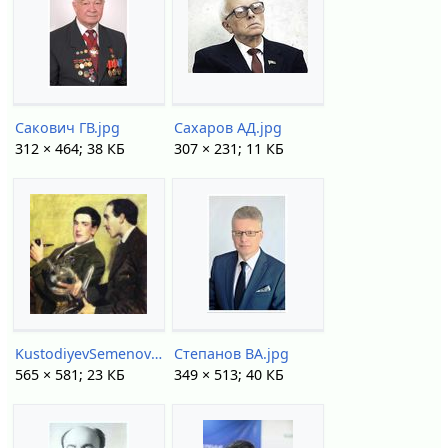
Сакович ГВ.jpg
Сахаров АД.jpg
312 × 464; 38 КБ
307 × 231; 11 КБ
KustodiyevSemenov Kapitsa.JPG
Степанов ВА.jpg
565 × 581; 23 КБ
349 × 513; 40 КБ