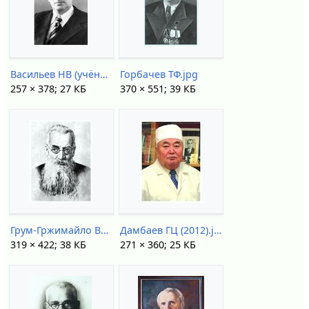
Васильев НВ (учёный).jpg
Горбачев ТФ.jpg
257 × 378; 27 КБ
370 × 551; 39 КБ
Грум-Гржимайло ВЕ.jpg
Дамбаев ГЦ (2012).jpg
319 × 422; 38 КБ
271 × 360; 25 КБ