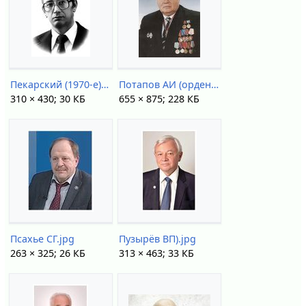
Пекарский (1970-е).jpg
Потапов АИ (ордена).jpg
310 × 430; 30 КБ
655 × 875; 228 КБ
Псахье СГ.jpg
Пузырёв ВП).jpg
263 × 325; 26 КБ
313 × 463; 33 КБ