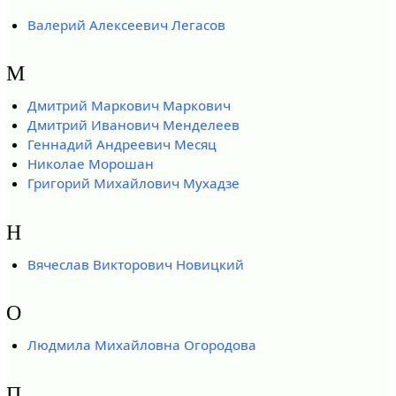
Валерий Алексеевич Легасов
М
Дмитрий Маркович Маркович
Дмитрий Иванович Менделеев
Геннадий Андреевич Месяц
Николае Морошан
Григорий Михайлович Мухадзе
Н
Вячеслав Викторович Новицкий
О
Людмила Михайловна Огородова
П