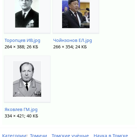
Торопцев ИВ.jpg
Чойнзонов ЕЛ.jpg
264 × 388; 26 КБ
266 × 354; 24 КБ
Яковлев ГМ.jpg
334 × 421; 40 КБ
Категории
:
Томичи
Томские учёные
Наука в Томске