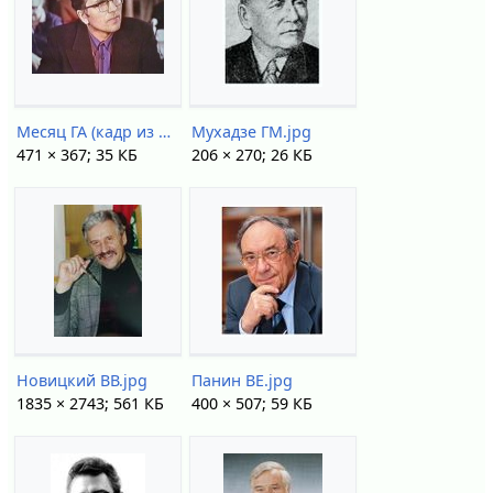
Месяц ГА (кадр из кинохроники 1977) 1.jpg
Мухадзе ГМ.jpg
471 × 367; 35 КБ
206 × 270; 26 КБ
Новицкий ВВ.jpg
Панин ВЕ.jpg
1835 × 2743; 561 КБ
400 × 507; 59 КБ