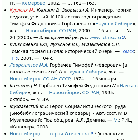
гг. —
Кемерово
, 2002. — С. 162—163.
Курленя М.
, Клишин В., Зворыгин Л.
Инженер, горняк,
педагог, учёный. К 100-летию со дня рождения
Тимофея Фёдоровича Горбачёва // «
Наука в Сибири
»,
ж-л. —
Новосибирск
:
СО РАН
, 2000. — 16 июня. — №
24 (2260). —
Электронный ресурс
:
www.ict.nsc.ru
.
Куцепаленко В.Ф., Лукьянов В.Г., Музыкантов С.П.
Томская горная школа: исторический очерк. —
Томск
:
ТПУ
, 2001. — 104 с.
Лаврентьев М.А.
Горбачёв Тимофей Фёдорович [в
память о соратнике] // «
Наука в Сибири
», ж-л. —
Новосибирск
:
СО АН СССР
, 1974. — 16 января.
Коломиец Н.
Горбачёв Тимофей Фёдорович // «
Наука в
Сибири
», ж-л. —
Новосибирск
:
СО РАН
, 1995. —
октябрь. — № 39.
Музалевский М.В.
Герои Социалистического Труда
[Биобиблиографический словарь]. / Авт.-сост. М.В.
Музалевский; Под общ ред. А.Л. Демина. —
М.
: РИЦ
«Кавалер», 2008.
Новосибирцы — герои Отечества
/ [коллектив