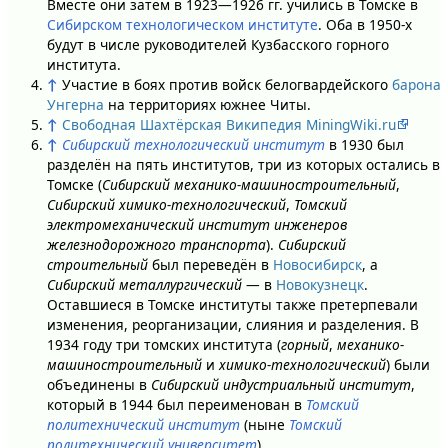
Вместе они затем в 1923—1926 гг. учились в Томске в
Сибирском технологическом институте
. Оба в 1950-х
будут в числе руководителей Кузбасского горного
института.
↑
Участие в боях против войск белогвардейского
барона
Унгерна
на территориях южнее Читы.
↑
Свободная Шахтёрская Википедия MiningWiki.ru
↑
Сибирский технологический институт
в 1930 был
разделён на пять институтов, три из которых остались в
Томске (
Сибирский механико-машиностроительный
,
Сибирский химико-технологический
,
Томский
электромеханический институт инженеров
железнодорожного транспорта
).
Сибирский
строительный
был переведён в
Новосибирск
, а
Сибирский металлургический
— в
Новокузнецк
.
Оставшиеся в Томске институты также претерпевали
изменения, реорганизации, слияния и разделения. В
1934 году три томских института (
горный
,
механико-
машиностроительный
и
химико-технологический
) были
объединены в
Сибирский индустриальный институт
,
который в 1944 был переименован в
Томский
политехнический институт
(ныне
Томский
политехнический университет
).