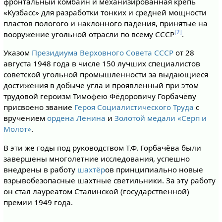
фронтальный комбайн и механизированная крепь
«Кузбасс» для разработки тонких и средней мощности
пластов пологого и наклонного падения, принятые на
[2]
вооружение угольной отрасли по всему СССР
.
Указом
Президиума Верховного Совета СССР
от 28
августа 1948 года в числе 150 лучших специалистов
советской угольной промышленности за выдающиеся
достижения в добыче угла и проявленный при этом
трудовой героизм Тимофею Фёдоровичу Горбачёву
присвоено звание
Героя Социалистического Труда
с
вручением
ордена Ленина
и
Золотой медали «Серп и
Молот»
.
В эти же годы под руководством Т.Ф. Горбачёва были
завершены многолетние исследования, успешно
внедрены в работу
шахтёр
ов принципиально новые
взрывобезопасные шахтные светильники. За эту работу
он стал лауреатом Сталинской (государственной)
премии 1949 года.