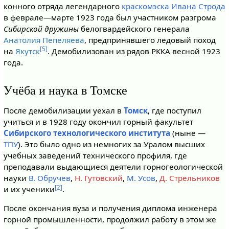
конного отряда легендарного
краскомэска Ивана Строда
в феврале—марте 1923 года был участником разгрома
Сибирской дружины
белогвардейского генерала
Анатолия Пепеляева
, предпринявшего ледовый поход
[5]
на
Якутск
. Демобилизован из рядов РККА весной 1923
года.
Учёба и наука в Томске
После демобилизации уехал в
Томск
, где поступил
учиться и в 1928 году окончил горный факультет
Сибирского технологического института
(ныне —
ТПУ
). Это было одно из немногих за Уралом высших
учебных заведений технического профиля, где
преподавали выдающиеся деятели горногеологической
науки
В. Обручев
,
Н. Гутовский
,
М. Усов
,
Д. Стрельников
[2]
и их ученики
.
После окончания вуза и получения диплома инженера
горной промышленности, продолжил работу в этом же