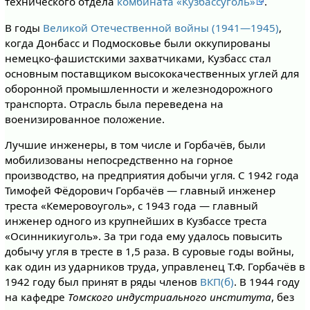
технического отдела
комбината «Кузбассуголь»
.
В годы
Великой Отечественной войны (1941—1945)
,
когда Донбасс и Подмосковье были оккупированы
немецко-фашистскими захватчиками, Кузбасс стал
основным поставщиком высококачественных углей для
оборонной промышленности и железнодорожного
транспорта. Отрасль была переведена на
военизированное положение.
Лучшие инженеры, в том числе и Горбачёв, были
мобилизованы непосредственно на горное
производство, на предприятия добычи угля. С 1942 года
Тимофей Фёдорович Горбачёв — главный инженер
треста «Кемеровоуголь», с 1943 года — главный
инженер одного из крупнейших в Кузбассе треста
«Осинникиуголь». За три года ему удалось повысить
добычу угля в тресте в 1,5 раза. В суровые годы войны,
как один из ударников труда, управленец Т.Ф. Горбачёв в
1942 году был принят в ряды членов
ВКП(б)
. В 1944 году
на кафедре
Томского индустриального института
, без