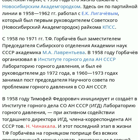
Новосибирским Академгородком
. Здесь он по партийной
линии в 1958—1962 гг. работал с
Е.К. Лигачёвым
,
который был первым руководителем Советского
(Новосибирский Академгородок) райкома
КПСС
.
С 1958 по 1971 гг. Т.Ф. Горбачёв был заместителем
Председателя Сибирского отделения Академии наук
СССР академика
М.А. Лаврентьева
. В 1958 году Горбачёв
организовал в
Институте горного дела АН СССР
Лабораторию горного давления, и был её
руководителем до 1972 года, в 1960—1973 годах
занимал пост председателя Научного совета по
проблемам горного давления в СО АН СССР.
В 1958 году Тимофей Федорович инициирует и создаёт в
Институте горного дела СО АН СССР (ИГД) Лабораторию
горного давления, — при активном содействии
тогдашнего директора ИГД, члена-корреспондента АН
СССР тов.
Н. Чинакала
. И этот последний этап в жизни
Т.Ф Горбачёва на горняцком поприще без всяких
преувеличений можно назвать архиважным в горной