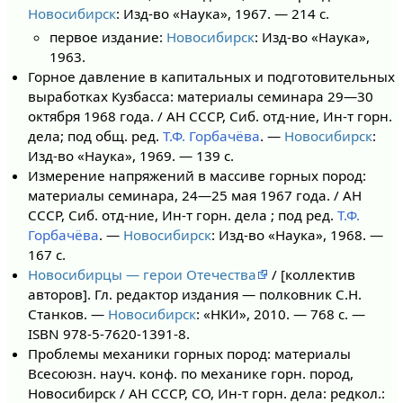
Новосибирск
: Изд-во «Наука», 1967. — 214 с.
первое издание:
Новосибирск
: Изд-во «Наука»,
1963.
Горное давление в капитальных и подготовительных
выработках Кузбасса: материалы семинара 29—30
октября 1968 года. / АН СССР, Сиб. отд-ние, Ин-т горн.
дела; под общ. ред.
Т.Ф. Горбачёва
. —
Новосибирск
:
Изд-во «Наука», 1969. — 139 с.
Измерение напряжений в массиве горных пород:
материалы семинара, 24—25 мая 1967 года. / АН
СССР, Сиб. отд-ние, Ин-т горн. дела ; под ред.
Т.Ф.
Горбачёва
. —
Новосибирск
: Изд-во «Наука», 1968. —
167 с.
Новосибирцы — герои Отечества
/ [коллектив
авторов]. Гл. редактор издания — полковник С.Н.
Станков. —
Новосибирск
: «НКИ», 2010. — 768 с. —
ISBN 978-5-7620-1391-8.
Проблемы механики горных пород: материалы
Всесоюзн. науч. конф. по механике горн. пород,
Новосибирск / АН СССР, СО, Ин-т горн. дела: редкол.: