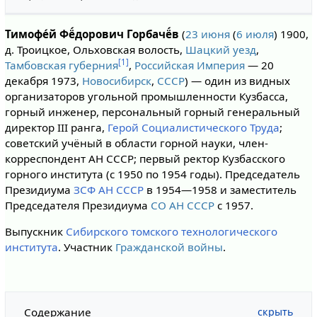
Тимофе́й Фё́дорович Горбачё́в
(
23 июня
(
6 июля
) 1900,
д. Троицкое, Ольховская волость,
Шацкий уезд
,
[1]
Тамбовская губерния
,
Российская Империя
— 20
декабря 1973,
Новосибирск
,
СССР
) — один из видных
организаторов угольной промышленности Кузбасса,
горный инженер, персональный горный генеральный
директор III ранга,
Герой Социалистического Труда
;
советский учёный в области горной науки, член-
корреспондент АН СССР; первый ректор Кузбасского
горного института (с 1950 по 1954 годы). Председатель
Президиума
ЗСФ АН СССР
в 1954—1958 и заместитель
Председателя Президиума
СО АН СССР
с 1957.
Выпускник
Сибирского томского технологического
института
. Участник
Гражданской войны
.
Содержание