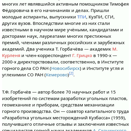
многих лет являвшийся активным помощником Тимофея
Фёдоровича в его начинаниях и делах. Пришли
молодые аспиранты, выпускники
ТПИ
, КузПИ, СГИ,
других вузов. Впоследствии многие из них стали
известными в научном мире учёными, кандидатами и
докторами наук, лауреатами многих престижных
премий, членами различных российских и зарубежных
академий. Два ученика Т. Горбачёва — академик
М.
Курленя
и член-корреспондент
Г. Грицко
в 1990-х —
2000-х директорствовали, соответственно, в Институте
горного дела СО РАН (
Новосибирск
) и Институте угля и
[2]
углехимии СО РАН (
Кемерово
)
.
Т.Ф. Горбачёв — автор более 70 научных работ и 15
изобретений по системам разработки угольных пластов,
геомеханике и приборам, средствам механизации
горного производства. Он — соавтор капитального труда
«Разработка угольных месторождений Кузбасса» (1959),
получившего отличные отзывы и заключения известных
специалистов горной науки академиков
А. Скочинского
,