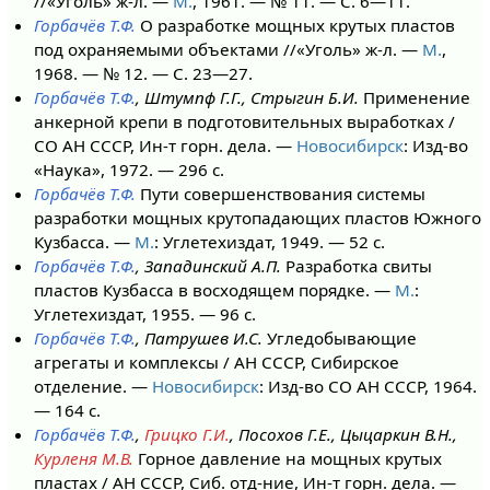
//«Уголь» ж-л. —
М.
, 1961. — № 11. — С. 6—11.
Горбачёв Т.Ф.
О разработке мощных крутых пластов
под охраняемыми объектами //«Уголь» ж-л. —
М.
,
1968. — № 12. — С. 23—27.
Горбачёв Т.Ф.
, Штумпф Г.Г., Стрыгин Б.И.
Применение
анкерной крепи в подготовительных выработках /
СО АН СССР, Ин-т горн. дела. —
Новосибирск
: Изд-во
«Наука», 1972. — 296 с.
Горбачёв Т.Ф.
Пути совершенствования системы
разработки мощных крутопадающих пластов Южного
Кузбасса. —
М.
: Углетехиздат, 1949. — 52 с.
Горбачёв Т.Ф.
, Западинский А.П.
Разработка свиты
пластов Кузбасса в восходящем порядке. —
М.
:
Углетехиздат, 1955. — 96 с.
Горбачёв Т.Ф.
, Патрушев И.С.
Угледобывающие
агрегаты и комплексы / АН СССР, Сибирское
отделение. —
Новосибирск
: Изд-во СО АН СССР, 1964.
— 164 с.
Горбачёв Т.Ф.
,
Грицко Г.И.
, Посохов Г.Е., Цыцаркин В.Н.,
Курленя М.В.
Горное давление на мощных крутых
пластах / АН СССР, Сиб. отд-ние, Ин-т горн. дела. —