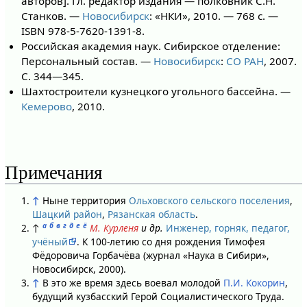
авторов]. Гл. редактор издания — полковник С.Н.
Станков. —
Новосибирск
: «НКИ», 2010. — 768 с. —
ISBN 978-5-7620-1391-8.
Российская академия наук. Сибирское отделение:
Персональный состав. —
Новосибирск
:
СО РАН
, 2007.
С. 344—345.
Шахтостроители кузнецкого угольного бассейна. —
Кемерово
, 2010.
Примечания
↑
Ныне территория
Ольховского сельского поселения
,
Шацкий район
,
Рязанская область
.
а
б
в
г
д
е
ё
↑
М. Курленя
и др.
Инженер, горняк, педагог,
учёный
. К 100-летию со дня рождения Тимофея
Фёдоровича Горбачёва (журнал «Наука в Сибири»,
Новосибирск, 2000).
↑
В это же время здесь воевал молодой
П.И. Кокорин
,
будущий кузбасский Герой Социалистического Труда.