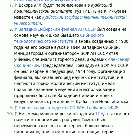
↑
Вскоре
КГИ
будет переименован в
Кузбасский
политехнический институт
(КузПИ). Ныне КГИ/КузПИ
известен как
Кузбасский государственный технический
университет
.
↑
Западно-Сибирский филиал АН СССР
был создан на
основе научных школ бывшего
Сибирского
технологического института
и вновь созданных с 1930
года на его основе вузов и НИИ Западной Сибири.
Инициатором и организатором ЗСФ АН СССР стал
учёный, специалист горного дела, академик
Александр
Скочинский
. Председателем Президиума ЗСФ АН СССР
он был избран в следующем, 1944 году. Организация
филиала, включавшего ряд научных институтов, и в
частности горно-геологический институт, имела
большое значение в изучении и использовании
природных богатств Западной Сибири и новых
индустриальных регионов — Кузбасса и Новосибирска.
↑
Члены-корреспонденты СО РАН: Горбачёв Т.Ф.
↑
Нет мемориальной доски на здании
ТПУ
, а также нет
памяти в топонимике: ряд улиц Томска был
переименован в честь не-героев, большевиков-
чиновников; при этом многие настоящие герои