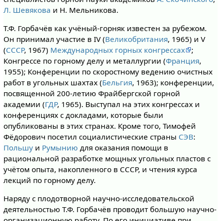
Л. Шевякова
и Н. Мельникова.
Т.Ф. Горбачёв как учёный-горняк известен за рубежом.
Он принимал участие в IV (
Великобритания
, 1965) и V
(
СССР
, 1967)
Международных горных конгрессах
;
Конгрессе по горному делу и металлургии (
Франция
,
1955); Конференции по скоростному ведению очистных
работ в угольных шахтах (
Бельгия
, 1963); конференции,
посвященной 200-летию Фрайбергской горной
академии (
ГДР
, 1965). Выступал на этих конгрессах и
конференциях с докладами, которые были
опубликованы в этих странах. Кроме того, Тимофей
Фёдорович посетил социалистические страны
СЭВ
:
Польшу
и
Румынию
для оказания помощи в
рациональной разработке мощных угольных пластов с
учётом опыта, накопленного в СССР, и чтения курса
лекций по горному делу.
Наряду с плодотворной научно-исследовательской
деятельностью Т.Ф. Горбачёв проводит большую научно-
организационную работу. По его инициативе при