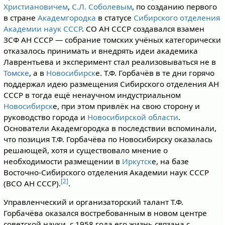
Христиановичем
,
С.Л. Соболевым
, по созданию первого
в стране
Академгородка
в статусе
Сибирского отделения
Академии наук СССР
. СО АН СССР создавался взамен
ЗСФ АН СССР — собрание томских учёных категорически
отказалось принимать и внедрять идеи академика
Лаврентьева и эксперимент стал реализовываться не в
Томске
, а в
Новосибирск
е. Т.Ф. Горбачёв в те дни горячо
поддержал идею размещения Сибирского отделения АН
СССР в тогда ещё ненаучном индустриальном
Новосибирск
е, при этом привлёк на свою сторону и
руководство города и
Новосибирской области
.
Основатели Академгородка в последствии вспоминали,
что позиция Т.Ф. Горбачёва по Новосибирску оказалась
решающей, хотя и существовало мнение о
необходимости размещении в
Иркутск
е, на базе
Восточно-Сибирского отделения Академии наук СССР
[2]
(ВСО АН СССР).
.
Управленческий и организаторский талант Т.Ф.
Горбачёва оказался востребованным в новом центре
советской науки, с 1958 года его жизнь связана с