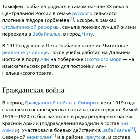
Тимофей Горбачёв родился в самом начале XX века в
Центральной России в семье
русского
сельского
[2]
плотника Фёдора Горбачёва
. Вскоре, в рамках
Столыпинской реформы
, семья в поисках лучшей жизни
переехала в
Забайкалье
, в город
Читу
.
В 1917 году юный Пётр Горбачёв окончил Читинское
реальное училище
. После учёбы работал на Дальнем
Востоке в порту
Аян
на побережье
Охотского моря
— на
изыскательских работах для постройки Аян-
Нельканского тракта.
Гражданская война
В период
Гражданской войны в Сибири
с лета 1919 года
сражался в составе
красных
партизанских отрядов. Зимой
1919—1920 гг. был зачислен в ряды регулярных частях
Красной Армии (подразделения входили в состав
5-й
[3]
Армии
). Участвовал в боевых действиях в
Забайкалье
,
[4]
Северной
Монголии
и в районе
Иркутск
а. В составе