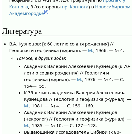
геофизики СО РАН им. А.А. Трофимука по
проспекту
Коптюга
, 3 (со стороны
пр. Коптюга
) в
Новосибирском
[6]
Академгородке
.
Литература
В.А. Кузнецов: [к 60-летию со дня рождения] //
Геология и геофизика (журнал). —
М.
, 1966. — № 4.
Там же, в другие годы
:
Академик Валерий Алексеевич Кузнецов (к 70-
летию со дня рождения) // Геология и
геофизика (журнал). —
М.
, 1976. — № 4. — С.
154—155.
К 75-летию академика Валерия Алексеевича
Кузнецова // Геология и геофизика (журнал). —
М.
, 1981. — № 4. — С. 159—160.
Академик Валерий Алексеевич Кузнецов
(некролог) // Геология и геофизика (журнал). —
М.
, 1985. — № 10. — С. 127—128.
Выдающийся исследователь Сибири (к 80-