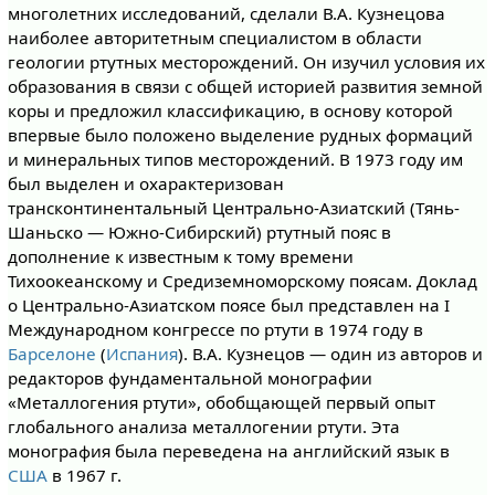
многолетних исследований, сделали В.А. Кузнецова
наиболее авторитетным специалистом в области
геологии ртутных месторождений. Он изучил условия их
образования в связи с общей историей развития земной
коры и предложил классификацию, в основу которой
впервые было положено выделение рудных формаций
и минеральных типов месторождений. В 1973 году им
был выделен и охарактеризован
трансконтинентальный Центрально-Азиатский (Тянь-
Шаньско — Южно-Сибирский) ртутный пояс в
дополнение к известным к тому времени
Тихоокеанскому и Средиземноморскому поясам. Доклад
о Центрально-Азиатском поясе был представлен на I
Международном конгрессе по ртути в 1974 году в
Барселоне
(
Испания
). В.А. Кузнецов — один из авторов и
редакторов фундаментальной монографии
«Металлогения ртути», обобщающей первый опыт
глобального анализа металлогении ртути. Эта
монография была переведена на английский язык в
США
в 1967 г.