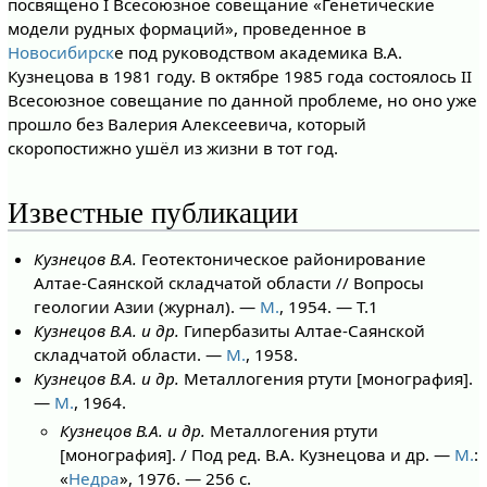
посвящено I Всесоюзное совещание «Генетические
модели рудных формаций», проведенное в
Новосибирск
е под руководством академика В.А.
Кузнецова в 1981 году. В октябре 1985 года состоялось II
Всесоюзное совещание по данной проблеме, но оно уже
прошло без Валерия Алексеевича, который
скоропостижно ушёл из жизни в тот год.
Известные публикации
Кузнецов В.А.
Геотектоническое районирование
Алтае-Саянской складчатой области // Вопросы
геологии Азии (журнал). —
М.
, 1954. — Т.1
Кузнецов В.А. и др.
Гипербазиты Алтае-Саянской
складчатой области. —
М.
, 1958.
Кузнецов В.А. и др.
Металлогения ртути [монография].
—
М.
, 1964.
Кузнецов В.А. и др.
Металлогения ртути
[монография]. / Под ред. В.А. Кузнецова и др. —
М.
:
«
Недра
», 1976. — 256 с.