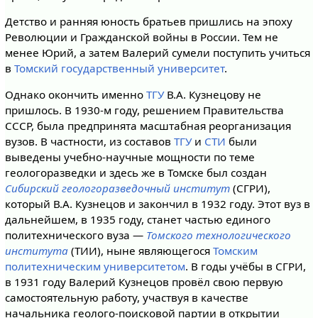
Детство и ранняя юность братьев пришлись на эпоху
Революции и Гражданской войны в России. Тем не
менее Юрий, а затем Валерий сумели поступить учиться
в
Томский государственный университет
.
Однако окончить именно
ТГУ
В.А. Кузнецову не
пришлось. В 1930-м году, решением Правительства
СССР, была предпринята масштабная реорганизация
вузов. В частности, из составов
ТГУ
и
СТИ
были
выведены учебно-научные мощности по теме
геологоразведки и здесь же в Томске был создан
Сибирский геологоразведочный институт
(СГРИ),
который В.А. Кузнецов и закончил в 1932 году. Этот вуз в
дальнейшем, в 1935 году, станет частью единого
политехнического вуза —
Томского технологического
института
(ТИИ), ныне являющегося
Томским
политехническим университетом
. В годы учёбы в СГРИ,
в 1931 году Валерий Кузнецов провёл свою первую
самостоятельную работу, участвуя в качестве
начальника геолого-поисковой партии в открытии