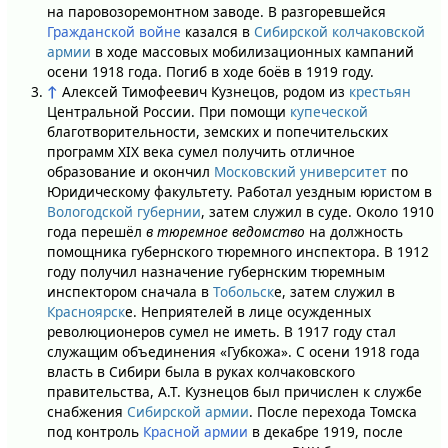
на паровозоремонтном заводе. В разгоревшейся
Гражданской войне
казался в
Сибирской колчаковской
армии
в ходе массовых мобилизационных кампаний
осени 1918 года. Погиб в ходе боёв в 1919 году.
↑
Алексей Тимофеевич Кузнецов, родом из
крестьян
Центральной России. При помощи
купеческой
благотворительности, земских и попечительских
программ XIX века сумел получить отличное
образование и окончил
Московский университет
по
Юридическому факультету. Работал уездным юристом в
Вологодской губернии
, затем служил в суде. Около 1910
года перешёл
в тюремное ведомство
на должность
помощника губернского тюремного инспектора. В 1912
году получил назначение губернским тюремным
инспектором сначала в
Тобольск
е, затем служил в
Красноярск
е. Неприятелей в лице осужденных
революционеров сумел не иметь. В 1917 году стал
служащим объединения «Губкожа». С осени 1918 года
власть в Сибири была в руках колчаковского
правительства, А.Т. Кузнецов был причислен к службе
снабжения
Сибирской армии
. После перехода Томска
под контроль
Красной армии
в декабре 1919, после