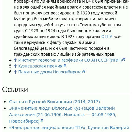
проверки по линиям военкомата и ВЧК был признан как
не являющийся идейным врагом советской власти и не
был поначалу репрессирован. В 1920 году Алексей
Кузнецов был мобилизован как юрист и назначен
народным судьей 4-го участка в Томском губернском
суде. С 1923 по 1924 годы был членом коллегии
судебных защитников. В 1927 году органы
ОГПУ
всё-
таки вернулись к факту службы в армии
белогвардейцев, и он был частично поражён в
гражданских правах: лишён избирательных прав.
↑
Институт геологии и геофизики СО АН СССР (ИГиГ)
↑
Кузнецовская премия
.
↑
Памятные доски Новосибирска
.
Ссылки
Статья в Русской Википедии (2014, 2017)
Знаменитые люди Вологды: Кузнецов Валерий
Алексеевич (21.06.1906, Никольск — 04.08.1985,
Новосибирск)
«Электронная энциклопедия ТПУ»: Кузнецов Валерий