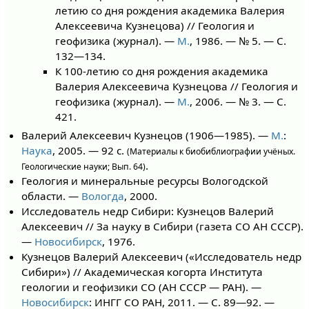
летию со дня рождения академика Валерия
Алексеевича Кузнецова) // Геология и
геофизика (журнал). —
М.
, 1986. — № 5. — С.
132—134.
К 100-летию со дня рождения академика
Валерия Алексеевича Кузнецова // Геология и
геофизика (журнал). —
М.
, 2006. — № 3. — С.
421.
Валерий Алексеевич Кузнецов (1906—1985). —
М.
:
Наука
, 2005. — 92 с.
(Материалы к биобиблиографии учёных.
.
Геологические науки; Вып. 64)
Геология и минеральные ресурсы Вологодской
области. —
Вологда
, 2000.
Исследователь недр Сибири: Кузнецов Валерий
Алексеевич // За науку в Сибири (газета СО АН СССР).
—
Новосибирск
, 1976.
Кузнецов Валерий Алексеевич («Исследователь недр
Сибири») // Академическая когорта Института
геологии и геофизики СО (АН СССР — РАН). —
Новосибирск
: ИНГГ СО РАН, 2011. — С. 89—92. —