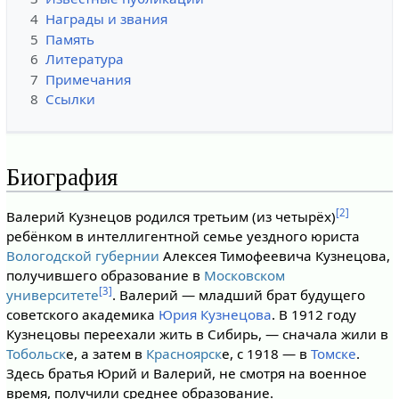
4
Награды и звания
5
Память
6
Литература
7
Примечания
8
Ссылки
Биография
[2]
Валерий Кузнецов родился третьим (из четырёх)
ребёнком в интеллигентной семье уездного юриста
Вологодской губернии
Алексея Тимофеевича Кузнецова,
получившего образование в
Московском
[3]
университете
. Валерий — младший брат будущего
советского академика
Юрия Кузнецова
. В 1912 году
Кузнецовы переехали жить в Сибирь, — сначала жили в
Тобольск
е, а затем в
Красноярск
е, с 1918 — в
Томске
.
Здесь братья Юрий и Валерий, не смотря на военное
время, получили среднее образование.