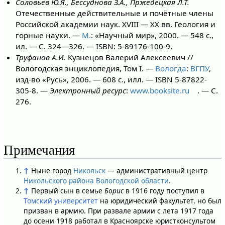
Соловьёв Ю.Я., Бессуднова З.А., Пржедецкая Л.Т.
Отечественные действительные и почётные члены
Российской академии наук. XVIII — XX вв. Геология и
горные науки. —
М.
: «Научный мир», 2000. — 548 с.,
ил. — С. 324—326. — ISBN: 5-89176-100-9.
Труфанов А.И.
Кузнецов Валерий Алексеевич //
Вологодская энциклопедия, Том I. —
Вологда
:
ВГПУ
,
изд-во «Русь», 2006. — 608 с., илл. — ISBN 5-87822-
305-8. —
Электронный ресурс
:
www.booksite.ru
. — С.
276.
Примечания
↑
Ныне город
Никольск
— административный центр
Никольского района
Вологодской области
.
↑
Первый сын в семье
Борис
в 1916 году поступил в
Томский университет
на юридический факультет, но был
призван в армию. При развале армии с лета 1917 года
до осени 1918 работал в Красноярске юристконсультом