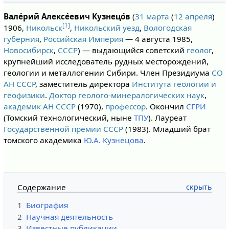
Вале́рий Алексе́евич Кузнецо́в
(
31 марта
(
12 апреля
)
[1]
1906,
Никольск
,
Никольский уезд
,
Вологодская
губерния
,
Российская Империя
— 4 августа 1985,
Новосибирск
,
СССР
) — выдающийся советский
геолог
,
крупнейший исследователь рудных месторождений,
геологии и металлогении Сибири. Член Президиума
СО
АН СССР
, заместитель директора
Института геологии и
геофизики
.
Доктор геолого-минералогических наук
,
академик
АН СССР
(1970),
профессор
. Окончил
СГРИ
(Томский технологический, ныне
ТПУ
). Лауреат
Государственной премии СССР
(1983). Младший брат
томского академика
Ю.А. Кузнецова
.
Содержание
1
Биография
2
Научная деятельность
3
Известные публикации