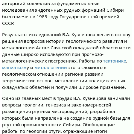
авторский коллектив за фундаментальные
исследования эндогенных рудных формаций Сибири
был отмечен в 1983 году Государственной премией
СССР.
Результаты исследований В.А. Кузнецова легли в основу
решения вопросов истории геологического развития и
металлогении Алтае-Саянской складчатой области и эти
данные широко используются при прогнозо-
металлогенических построениях. Работы по
тектонике
,
магматизм
у и
металлогении
этого сложного в
геологическом отношении региона развили
теоретические основы металлогении полицикличных
складчатых областей и получили широкое признание.
Одно из главных мест в трудах В.А. Кузнецова занимали
вопросы геологии, генезиса и закономерностей
размещения ртутных месторождений, разработка
которых была направлена на создание рудной базы для
ртутной промышленности Сибири. Обобщающие
работы по геологии ртути, отражающие итоги