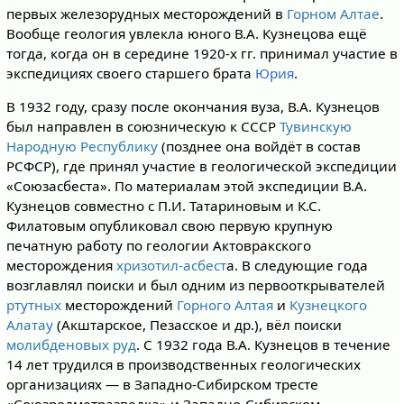
первых железорудных месторождений в
Горном Алтае
.
Вообще геология увлекла юного В.А. Кузнецова ещё
тогда, когда он в середине 1920-х гг. принимал участие в
экспедициях своего старшего брата
Юрия
.
В 1932 году, сразу после окончания вуза, В.А. Кузнецов
был направлен в союзническую к СССР
Тувинскую
Народную Республику
(позднее она войдёт в состав
РСФСР), где принял участие в геологической экспедиции
«Союзасбеста». По материалам этой экспедиции В.А.
Кузнецов совместно с П.И. Татариновым и К.С.
Филатовым опубликовал свою первую крупную
печатную работу по геологии Актовракского
месторождения
хризотил-асбест
а. В следующие года
возглавлял поиски и был одним из первооткрывателей
ртутных
месторождений
Горного Алтая
и
Кузнецкого
Алатау
(Акштарское, Пезасское и др.), вёл поиски
молибденовых руд
. С 1932 года В.А. Кузнецов в течение
14 лет трудился в производственных геологических
организациях — в Западно-Сибирском тресте