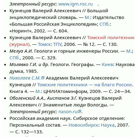
Электронный ресурс
:
www.igm.nsc.ru
.
Кузнецов Валерий Алексеевич // Большой
энциклопедический словарь. —
М.
: Издательство
«Большая Российская Энциклопедия»;
СПб.
:
«Норинт», 2002. — С. 604.
Кузнецов Валерий Алексеевич //
Томский политехник
(журнал)
. —
Томск
:
ТПУ
, 2006. — № 12. — С. 130.
Мелуа А.И.
Геологи и горные инженеры России. —
М.
;
СПб.
, 2000. — С. 329.
Молявко Г.И. и др.
Геологи. Географы. —
Киев
: Наукова
думка, 1985.
Николаев С.М.
Академик Валерий Алексеевич
Кузнецов //
Томские политехники — на благо России
.
Книга 4. —
М.
: ЦНИИАтоминформ, 2009. — С. 24—34.
Оболенский А.А., Аистанов Э.Г.
Кузнецов Валерий
Алексеевич // Знаменитые люди Вологды. —
Электронный ресурс
:
nason.ru
.
Российская академия наук. Сибирское отделение:
Персональный состав. —
Новосибирск
:
Наука
, 2007.
— С. 132—133.