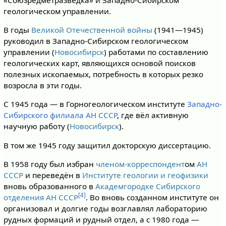
«Союзредметразведка» и Западно-Сибирском
геологическом управлении.
В годы
Великой Отечественной войны
(1941—1945)
руководил в Западно-Сибирском геологическом
управлении (
Новосибирск
) работами по составлению
геологических карт, являющихся основой поисков
полезных ископаемых, потребность в которых резко
возросла в эти годы.
С 1945 года — в Горногеологическом институте
Западно-
Сибирского филиала АН СССР
, где вёл активную
научную работу (
Новосибирск
).
В том же 1945 году защитил докторскую диссертацию.
В 1958 году был избран
членом-корреспондент
ом
АН
СССР
и переведён в
Институте геологии и геофизики
вновь образованного в
Академгородке
Сибирского
[4]
отделения АН СССР
. Во вновь созданном институте он
организовал и долгие годы возглавлял лабораторию
рудных формаций и рудный отдел, а с 1980 года —