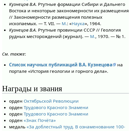
Кузнецов В.А.
Ртутные формации Сибири и Дальнего
Востока и некоторые закономерности их размещения
// Закономерности размещения полезных
ископаемых. — Т. VII. —
М.
: «
Наука
», 1964.
Кузнецов В.А.
Ртутные провинции СССР // Геология
рудных месторождений (журнал). —
М.
, 1970. — № 1.
См. также
:
Список научных публикаций В.А. Кузнецова
на
портале «История геологии и горного дела».
Награды и звания
орден
Октябрьской Революции
орден
Трудового Красного Знамени
орден
Трудового Красного Знамени
орден
«Знак Почёта»
медаль
«За доблестный труд. В ознаменование 100-