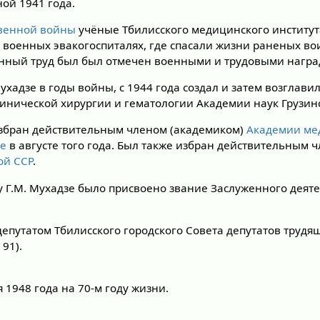
ной 1941 года.
венной войны
учёные Тбилисского медицинского институт
 военных эвакогоспиталях, где спасали жизни раненых в
енный труд был был отмечен военными и трудовыми награ
хадзе в годы войны, с 1944 года создал и затем возглави
инической хирургии и гематологии Академии наук Грузинс
избран действительным членом (академиком)
Академии ме
ве
в августе того года. Был также избран действительным 
ой ССР
.
у Г.М. Мухадзе было присвоено звание Заслуженного деят
депутатом Тбилисского городского Совета депутатов трудя
91).
я 1948 года на 70-м году жизни.