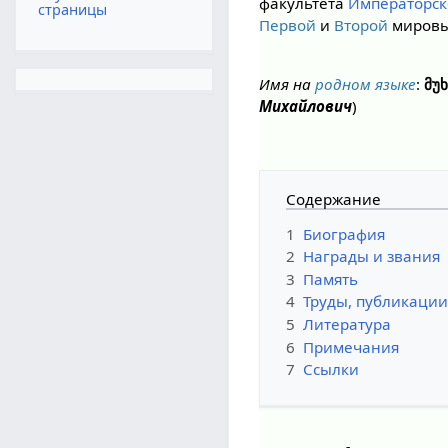
факультета
Императорск
страницы
Первой
и
Второй
мировы
Имя на
родном языке
:
მუ
Михайлович
)
Содержание
1
Биография
2
Награды и звания
3
Память
4
Труды, публикаци
5
Литература
6
Примечания
7
Ссылки