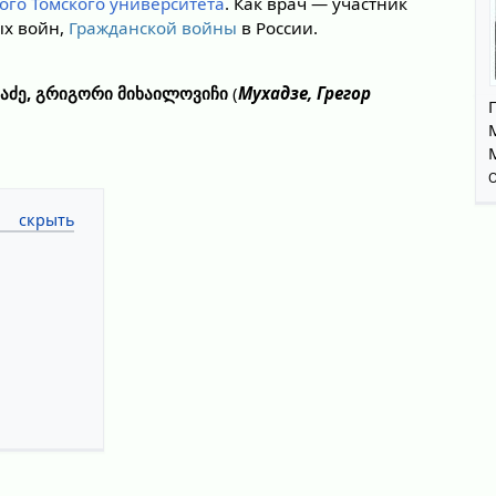
ого Томского университета
. Как врач — участник
х войн,
Гражданской войны
в России.
ხაძე, გრიგორი მიხაილოვიჩი
(
Мухадзе, Грегор
О
и