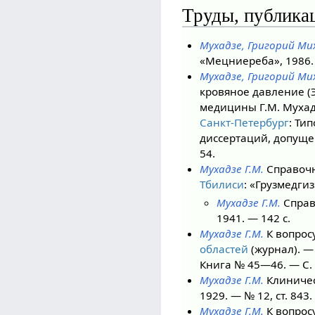
Труды, публика
Мухадзе, Григорий Ми
«Мецниереба», 1986. — 
Мухадзе, Григорий Ми
кровяное давление (
медицины Г.М. Мухад
Санкт-Петербург
: Ти
диссертаций, допуще
54.
Мухадзе Г.М.
Справочни
Тбилиси
: «Грузмедгиз
Мухадзе Г.М.
Справ
1941. — 142 с.
Мухадзе Г.М.
К вопрос
областей
(журнал). 
Книга № 45—46. — С. 
Мухадзе Г.М.
Клиничес
1929. — № 12, ст. 843.
Мухадзе Г.М.
К вопрос