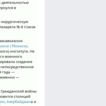
с деятельностью
ернулся в
о-хирургическую
лазарета № 8 Союза
закавказских
флисе (Тбилиси)
.
ого) института. Не
ого военного
ировала создание
л непосредственное
9 года —
временно —
е Гражданской войны
новится столицей
нии
,
Азербайджан
а и