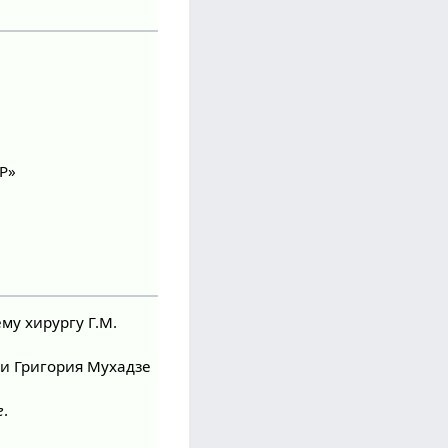
Р»
му хирургу Г.М.
и Григория Мухадзе
е
.