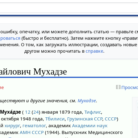
 ошибку, опечатку, или можете дополнить статью — правьте с
ироваться
(быстро и бесплатно). Затем нажмите кнопку «прави
менения. О том, как загружать иллюстрации, создавать новые
другом можно прочитать в
справке
.
айлович Мухадзе
ие
Просмо
ществуют и другие значения, см.
Мухадзе
.
Муха́дзе
(
12
(
24
) января 1879 года,
Тифлис
,
 октября 1948 года,
Тбилиси
,
Грузинская ССР
,
СССР
)
ий
хирург
,
гематолог
, академик
Академии наук
академик
АМН СССР
(1944). Выпускник Медицинского