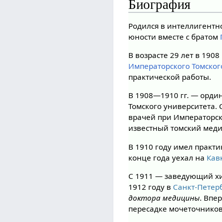
Биография
Родился в интеллигент
юности вместе с братом
В возрасте 29 лет в 190
Императорского Томског
практической работы.
В 1908—1910 гг. — орди
Томского университета. 
врачей при Императорск
известный томский меди
В 1910 году имел практи
конце года уехал на
Кав
С 1911 — заведующий х
1912 году в
Санкт-Петер
доктора медицины
. Впе
пересадке мочеточников