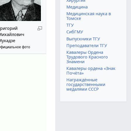
Хирургия
Медицина
Медицинская наука в
Томске
ТГУ
Григорий
СибГМУ
Михайлович
Выпускники ТГУ
Мухадзе
Преподаватели ТГУ
фициальное фото
Кавалеры Ордена
Трудового Красного
Знамени
Кавалеры ордена «Знак
Почёта»
Награждённые
государственными
медалями СССР