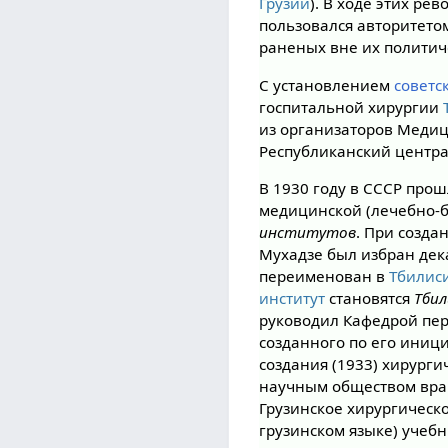
Грузии
). В ходе этих р
пользовался авторитет
раненых вне их политиче
С установлением
советс
госпитальной хирургии
из организаторов Меди
Республиканский центр
В 1930 году в СССР про
медицинской (лечебно-б
институтов
. При созда
Мухадзе был избран де
переименован в
Тбилис
институт
становятся
Тбил
руководил Кафедрой пер
созданного по его иниц
создания (1933) хирурги
научным обществом враче
Грузинское хирургическо
грузинском языке) учеб