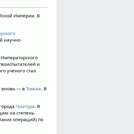
йской Империи. В
рского
й научно-
) Императорского
ствоиспытателей и
го учёного стал
и вновь — в
Томске
. В
 города
Чиатура
. В
цию на степень
 таких операций) по