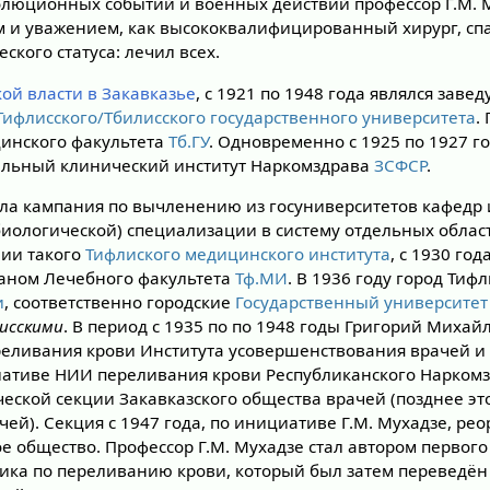
еволюционных событий и военных действий профессор Г.М.
ом и уважением, как высококвалифицированный хирург, с
ского статуса: лечил всех.
кой власти в Закавказье
, с 1921 по 1948 года являлся за
Тифлисского/Тбилисского государственного университета
.
цинского факультета
Тб.ГУ
. Одновременно с 1925 по 1927 г
альный клинический институт Наркомздрава
ЗСФСР
.
шла кампания по вычленению из госуниверситетов кафедр 
иологической) специализации в систему отдельных обла
нии такого
Тифлиского медицинского института
, с 1930 год
каном Лечебного факультета
Тф.МИ
. В 1936 году город Тиф
и
, соответственно городские
Государственный университет
исскими
. В период с 1935 по по 1948 годы Григорий Миха
еливания крови Института усовершенствования врачей и
иативе НИИ переливания крови Республиканского Нарком
ческой секции Закавказского общества врачей (позднее эт
й). Секция с 1947 года, по инициативе Г.М. Мухадзе, рео
е общество. Профессор Г.М. Мухадзе стал автором первог
ника по переливанию крови, который был затем переведён