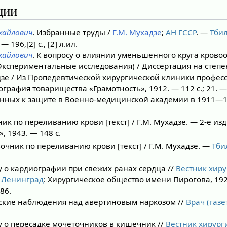
ции
хайлович
. Избранные труды /
Г.М. Мухадзе
;
АН ГССР
. —
Тби
196,[2] с., [2] л.ил.
хайлович
. К вопросу о влиянии уменьшенного круга кров
Экспериментальные исследования) / Диссертация на степе
зе / Из Пропедевтической хирургической клиники професс
пография товарищества «Грамотность», 1912. — 112 с.; 21. 
нных к защите в Военно-медицинской академии в 1911—1
к по переливанию крови [текст] / Г.М. Мухадзе. — 2-е изд.
», 1943. — 148 с.
очник по переливанию крови [текст] / Г.М. Мухадзе. —
Тби
у о кардиографии при свежих ранах сердца //
Вестник хир
—
Ленинград
: Хирургическое общество имени Пирогова, 192
86.
кие наблюдения над авертиновым наркозом //
Врач (газе
у о пересадке мочеточников в кишечник //
Вестник хирург