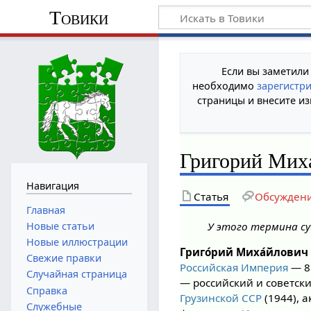
Товики
Если вы заметили
необходимо
зарегистр
страницы и внесите из
Григорий Мих
Навигация
Статья
Обсужден
Главная
Новые статьи
У этого термина су
Новые иллюстрации
Григо́рий Миха́йлович 
Свежие правки
Российская Империя
— 8
Случайная страница
— российский и советск
Справка
Грузинской ССР
(1944), 
Служебные