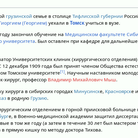
ной
грузинской
семье в столице
Тифлисской губернии
Росси
Гиоргием (Георгием)
уехали в
Томск
учиться в вузе.
8 году закончил обучение на
Медицинском факультете
Сиби
о университета
. Был оставлен при кафедре для дальнейше
натор Университетских клиник (хирургического отделения
С 12 декабря 1909 года был принят членом Общества есте
[1]
ом Томском университете
. Научным наставником молодо
к-хирург, профессор
Владимир Михайлович Мыш
.
ку хирурга в сибирских городах
Минусинск
е,
Красноярск
е 
каз
в родную
Грузию
.
ирургическим отделением в горной приисковой больнице
бург
е, в Военно-медицинской академии защитил диссерта
рвые в том же году (а затем в течение 30 лет был мастером
 в прямую кишку по методу доктора Тихова.