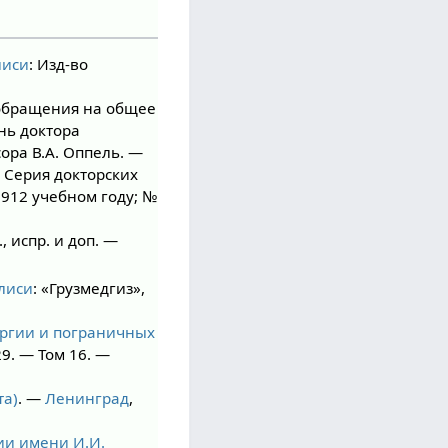
лиси
: Изд-во
ообращения на общее
нь доктора
ора В.А. Оппель. —
— Серия докторских
912 учебном году; №
, испр. и доп. —
лиси
: «Грузмедгиз»,
ургии и пограничных
9. — Том 16. —
та)
. —
Ленинград
,
ии имени И.И.