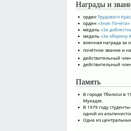
Награды и зван
орден
Трудового Кра
орден
«Знак Почёта»
медаль
«За доблестн
медаль
«За оборону 
военная награда за 
почётное звание и н
действительный член
действительный член
Память
В городе Тбилиси в 1
Мухадзе.
В 1979 году студент
одной из альпинистс
Одна из центральны