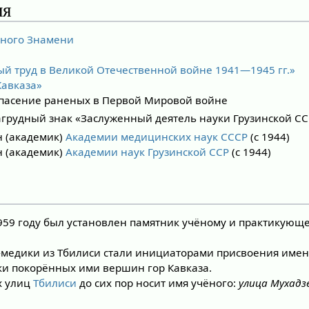
ия
сного Знамени
ый труд в Великой Отечественной войне 1941—1945 гг.»
Кавказа»
спасение раненых в Первой Мировой войне
агрудный знак «Заслуженный деятель науки Грузинской СС
 (академик)
Академии медицинских наук СССР
(с 1944)
 (академик)
Академии наук
Грузинской ССР
(с 1944)
959 году был установлен памятник учёному и практикующе
ы-медики из Тбилиси стали инициаторами присвоения имен
ки покорённых ими вершин гор Кавказа.
х улиц
Тбилиси
до сих пор носит имя учёного:
улица Мухадз