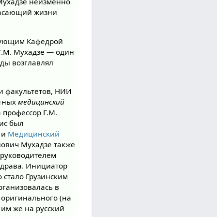
 Мухадзе неизменно
пасающий жизни
ведующим Кафедрой
 Г.М. Мухадзе — один
оды возглавлял
и факультетов, НИИ
стных
медицинский
а профессор Г.М.
лис был
и
Медицинский
йлович Мухадзе также
 руководителем
здрава. Инициатор
о стало Грузинским
рганизовалась в
о оригинального (на
 им же на русский