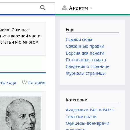
Аноним
Ещё
мело! Сначала
ть» в верхней части
Ссылки сюда
 статьи и о многом
Связанные правки
Версия для печати
Постоянная ссылка
Сведения о странице
Журналы страницы
тр кода
История
Категории
Академики РАН и РАМН
Томские врачи
Офицеры-военврачи