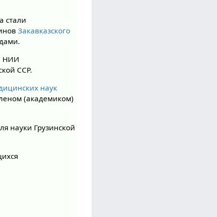
а стали
оинов
Закавказского
дами.
л НИИ
кой ССР.
дицинских наук
членом (академиком)
еля науки Грузинской
щихся