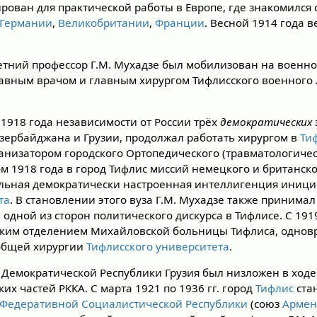
рован для практической работы в Европе, где знакомился 
Германии
,
Великобритании
,
Франции
. Весной 1914 года в
-летний профессор Г.М. Мухадзе был мобилизован на военн
лавным врачом и главным хирургом Тифлисского военного 
1918 года независимости от России трёх
демократических
зербайджана и Грузии, продолжал работать хирургом в
Ти
анизатором городского Ортопедического (травматологическ
ом 1918 года в город Тифлис миссий немецкого и британск
льная демократически настроенная интеллигенция иници
та
. В становлении этого вуза Г.М. Мухадзе также принима
 одной из сторон политического дискурса в Тифлисе. С 191
ким отделением Михайловской больницы Тифлиса, одно
общей хирургии
Тифлисского университета
.
 Демократической Республики Грузия был низложен в ход
их частей РККА. С марта 1921 по 1936 гг. город
Тифлис
ста
 Федеративной Социалистической Республики
(союз
Арме