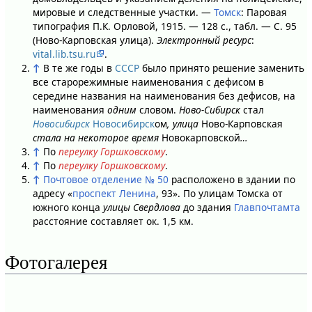
мировые и следственные участки. —
Томск
: Паровая
типография П.К. Орловой, 1915. — 128 с., табл. — С. 95
(Ново-Карповская улица).
Электронный ресурс
:
vital.lib.tsu.ru
.
↑
В те же годы в
СССР
было принято решение заменить
все старорежимные наименования с дефисом в
середине названия на наименования без дефисов, на
наименования
одним
словом.
Ново-Сибирск
стал
Новосибирск
Новосибирск
ом
, улица
Ново-Карповская
стала на некоторое время
Новокарповской
…
↑
По
переулку Горшковскому
.
↑
По
переулку Горшковскому
.
↑
Почтовое отделение № 50
расположено в здании по
адресу «
проспект Ленина
, 93». По улицам Томска от
южного конца
улицы Свердлова
до здания
Главпочтамта
расстояние составляет ок. 1,5 км.
Фотогалерея