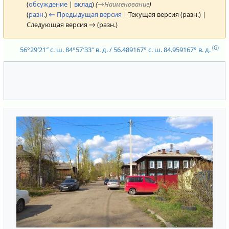
(
обсуждение
|
вклад
)
(
→
Наименование
)
(
разн.
)
← Предыдущая версия
| Текущая версия (разн.) |
Следующая версия → (разн.)
(G)
56°29′21″ с. ш.
84°57′33″ в. д.
/
56.489167° с. ш.
84.959167° в. д.