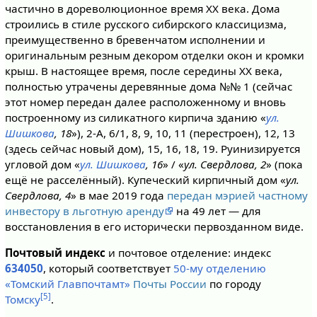
частично в дореволюционное время XX века. Дома
строились в стиле русского сибирского классицизма,
преимущественно в бревенчатом исполнении и
оригинальным резным декором отделки окон и кромки
крыш. В настоящее время, после середины XX века,
полностью утрачены деревянные дома №№ 1 (сейчас
этот номер передан далее расположенному и вновь
построенному из силикатного кирпича зданию «
ул.
Шишкова
, 18
»), 2-А, 6/1, 8, 9, 10, 11 (перестроен), 12, 13
(здесь сейчас новый дом), 15, 16, 18, 19. Руинизируется
угловой дом «
ул. Шишкова
, 16
» / «
ул. Свердлова, 2
» (пока
ещё не расселённый). Купеческий кирпичный дом «
ул.
Свердлова, 4
» в мае 2019 года
передан мэрией частному
инвестору в льготную аренду
на 49 лет — для
восстановления в его исторически первозданном виде.
Почтовый индекс
и почтовое отделение: индекс
634050
, который соответствует
50-му отделению
«Томский Главпочтамт»
Почты России
по городу
[5]
Томску
.