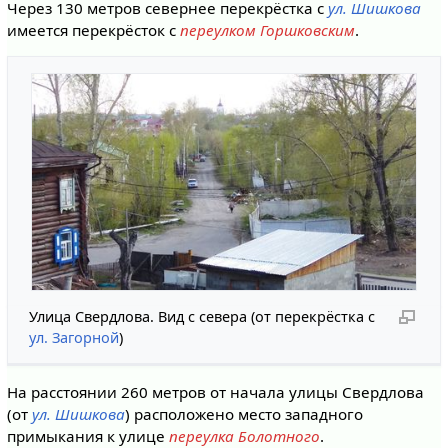
Через 130 метров севернее перекрёстка с
ул. Шишкова
имеется перекрёсток с
переулком Горшковским
.
Улица Свердлова. Вид с севера (от перекрёстка с
ул. Загорной
)
На расстоянии 260 метров от начала улицы Свердлова
(от
ул. Шишкова
) расположено место западного
примыкания к улице
переулка Болотного
.