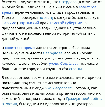
деятеля
. Следует отметить, что
Свердлов
(в отличие от
многих большевиков СССР, в чьи имена в
советское
время
переименовывались улицы города) бывал в
Томске — проездом (
по этапу
), когда отбывал ссылку в
Нарыме
(
Нарымский
край
Томской губернии
) в
предреволюционные годы. Однако не установлено
фактов его непосредственной исторической связи с
данной улицей.
В
советское время
идеологами страны был создан
целый культ личности
Свердлова
, его имя носили
предприятия, организации, учреждения, вузы, школы,
колхозы, шахты, корабли;
улица Свердлова
имелась в
большинстве городов и крупных сёл
страны
.
В постсоветское время новые исследования историков
поставили под сомнение исключительно
положительный имидж
Я.М. Свердлова
. Который, как
оказалось, был инициатором и организатором многих
кампаний геноцида народа в годы
Гражданской войны
в России
, был одним из идеологов и инициаторов