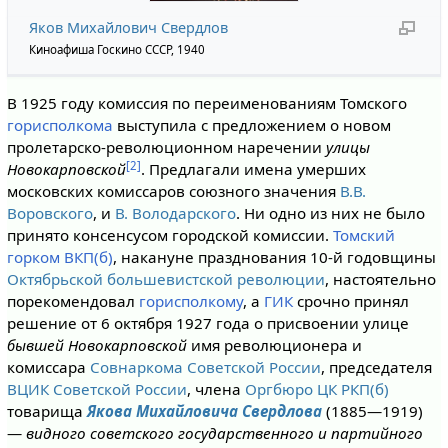
Яков Михайлович Свердлов
Киноафиша Госкино СССР, 1940
В 1925 году комиссия по переименованиям Томского
горисполкома
выступила с предложением о новом
пролетарско-революционном наречении
улицы
[2]
Новокарповской
. Предлагали имена умерших
московских комиссаров союзного значения
В.В.
Воровского
, и
В. Володарского
. Ни одно из них не было
принято консенсусом городской комиссии.
Томский
горком ВКП(б)
, накануне празднования 10-й годовщины
Октябрьской большевистской революции
, настоятельно
порекомендовал
горисполкому
, а
ГИК
срочно принял
решение от 6 октября 1927 года о присвоении улице
бывшей Новокарповской
имя революционера и
комиссара
Совнаркома Советской России
, председателя
ВЦИК
Советской России
, члена
Оргбюро ЦК РКП(б)
товарища
Якова Михайловича Свердлова
(1885—1919)
—
видного советского государственного и партийного