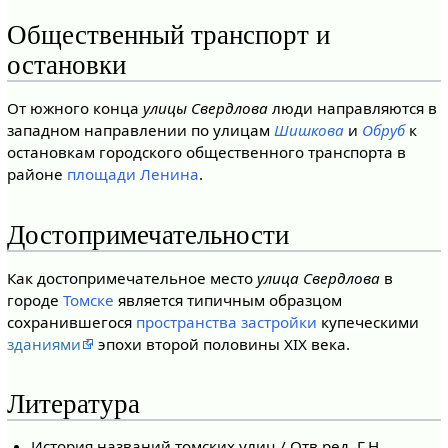
Общественный транспорт и
остановки
От южного конца
улицы Свердлова
люди направляются в
западном направлении по улицам
Шишкова
и
Обруб
к
остановкам городского общественного транспорта в
районе
площади Ленина
.
Достопримечательности
Как достопримечательное место
улица Свердлова
в
городе
Томске
является типичным образцом
сохранившегося
пространства застройки
купеческими
зданиями
эпохи второй половины XIX века.
Литература
История названий томских улиц / Отв.ред. Г.Н.