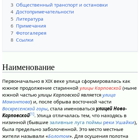
3
Общественный транспорт и остановки
4
Достопримечательности
5
Литература
6
Примечания
7
Фотогалерея
8
Ссылки
Наименование
Первоначально в XIX веке улица сформировалась как
южное продолжение старинной
улицы Карповской
(ныне
южной частью
улицы Карповской
является
улица
Мамонтова
) и, после обрыва восточной части
Воскресенской горы
, стала именоваться
улицей Ново-
[1]
Карповской
. Улица отличалась тем, что находясь в
низинной (бывшие
заливные луга
поймы
реки Ушайки
),
была предельно заболоченной. Это место местные
жители называли «
Болотом
». Для осушения полотна