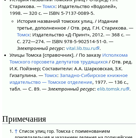
Старикова. —
Томск
: Издательство «Водолей»,
1998. — 320 с. — ISBN 5-7137-0089-5.
История названий томских улиц. / Издание
третье, дополненное / Отв. ред. Г.Н. Старикова. —
Томск
: Издательство «Д-Принт», 2012. — 368 с. —
С. 272—274. — ISBN 978-5-902514-51-0. —
Электронный ресурс
:
vital.lib.tsu.ru
.
Улицы Томска [справочник]. / По заказу
Исполкома
Томского горсовета депутатов трудящихся
/ Отв. ред.
И.К. Пойзнер; Составители: А.А. Шарковская, З.К.
Гизатулина. —
Томск
:
Западно-Сибирское книжное
издательство — Томское отделение
, 1977. — 136 с.,
табл. — С. 89. —
Электронный ресурс
:
elib.tomsk.ru
.
Примечания
↑
Список улиц гор. Томска с поименованием
домовладельцев и указанием деления на полицейские,