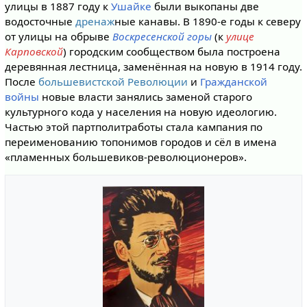
улицы в 1887 году к
Ушайке
были выкопаны две
водосточные
дренаж
ные канавы. В 1890-е годы к северу
от улицы на обрыве
Воскресенской горы
(к
улице
Карповской
) городским сообществом была построена
деревянная лестница, заменённая на новую в 1914 году.
После
большевистской Революции
и
Гражданской
войны
новые власти занялись заменой старого
культурного кода у населения на новую идеологию.
Частью этой партполитработы стала кампания по
переименованию топонимов городов и сёл в имена
«пламенных большевиков-революционеров».