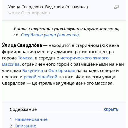
Улица Свердлова. Вид с юга (от начала).
Фото:
Олег Абрамов
У этого термина существуют и другие значения,
см.
Свердлова улица (значения)
.
У́лица Свердло́ва
— находится в старинном (XIX века
формирования) месте у административного центра
города
Томска
, в середине
исторического жилого
массива
, ограниченного горой с размещёнными на ней
улицами
Бакунина
и
Октябрьская
на западе, севере и
востоке и
рекой Ушайкой
на юге. Фактически улица
Свердлова — центральная улица данного массива.
Содержание
1
Наименование
2
Описание