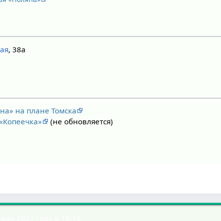
кая
, 38а
на» на плане Томска
 «Копеечка»
(не обновляется)
ая 2022 года в 18:18.