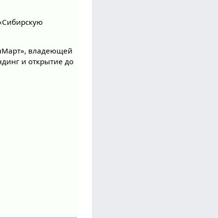
 «Сибирскую
онМарт», владеющей
ндинг и открытие до