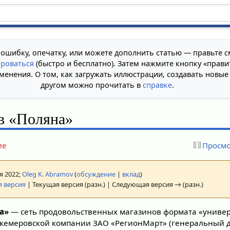
 ошибку, опечатку, или можете дополнить статью — правьте с
ироваться
(быстро и бесплатно). Затем нажмите кнопку «прави
менения. О том, как загружать иллюстрации, создавать новые
другом можно прочитать в
справке
.
в «Поляна»
ие
Просмо
ая 2022;
Oleg K. Abramov
(
обсуждение
|
вклад
)
 версия
| Текущая версия (разн.) | Следующая версия → (разн.)
а»
— сеть продовольственных магазинов формата «универ
 кемеровской компании ЗАО «РегионМарт» (генеральный 