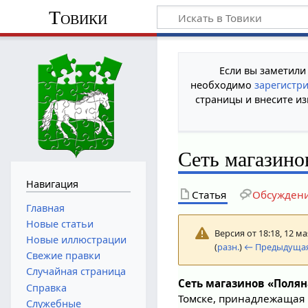
Товики
Если вы заметили
необходимо
зарегистр
страницы и внесите из
Сеть магазино
Навигация
Статья
Обсужден
Главная
Новые статьи
Версия от 18:18, 12 м
Новые иллюстрации
(
разн.
)
← Предыдущая
Свежие правки
Случайная страница
Сеть магазинов «Полян
Справка
Томске, принадлежащая
Служебные