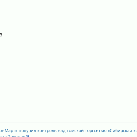
/3
онМарт» получил контроль над томской торгсетью «Сибирская к
ая «Поляна»