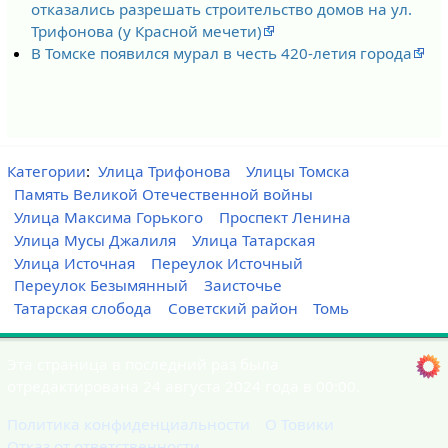
отказались разрешать строительство домов на ул.
Трифонова (у Красной мечети)
В Томске появился мурал в честь 420-летия города
Категории
:
Улица Трифонова
Улицы Томска
Память Великой Отечественной войны
Улица Максима Горького
Проспект Ленина
Улица Мусы Джалиля
Улица Татарская
Улица Источная
Переулок Источный
Переулок Безымянный
Заисточье
Татарская слобода
Советский район
Томь
Эта страница в последний раз была
отредактирована 24 августа 2024 года в 00:00.
Политика конфиденциальности
О Товики
Отказ от ответственности