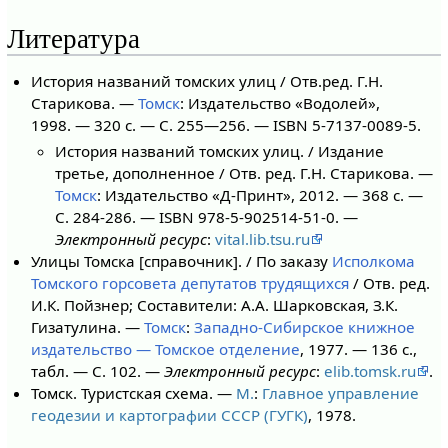
Литература
История названий томских улиц / Отв.ред. Г.Н.
Старикова. —
Томск
: Издательство «Водолей»,
1998. — 320 с. — С. 255—256. — ISBN 5-7137-0089-5.
История названий томских улиц. / Издание
третье, дополненное / Отв. ред. Г.Н. Старикова. —
Томск
: Издательство «Д-Принт», 2012. — 368 с. —
С. 284-286. — ISBN 978-5-902514-51-0. —
Электронный ресурс
:
vital.lib.tsu.ru
Улицы Томска [справочник]. / По заказу
Исполкома
Томского горсовета депутатов трудящихся
/ Отв. ред.
И.К. Пойзнер; Составители: А.А. Шарковская, З.К.
Гизатулина. —
Томск
:
Западно-Сибирское книжное
издательство — Томское отделение
, 1977. — 136 с.,
табл. — С. 102. —
Электронный ресурс
:
elib.tomsk.ru
.
Томск. Туристская схема. —
М.
:
Главное управление
геодезии и картографии СССР (ГУГК)
, 1978.