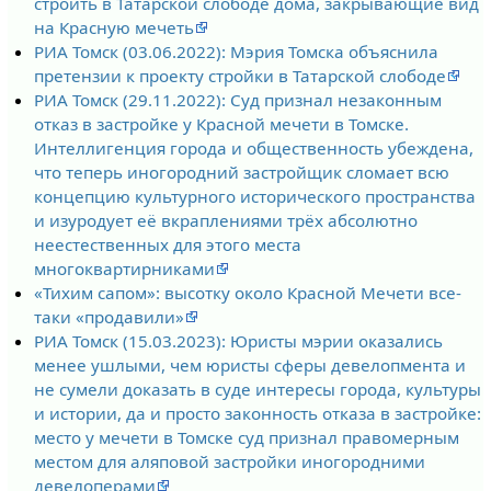
строить в Татарской слободе дома, закрывающие вид
на Красную мечеть
РИА Томск (03.06.2022): Мэрия Томска объяснила
претензии к проекту стройки в Татарской слободе
РИА Томск (29.11.2022): Суд признал незаконным
отказ в застройке у Красной мечети в Томске.
Интеллигенция города и общественность убеждена,
что теперь иногородний застройщик сломает всю
концепцию культурного исторического пространства
и изуродует её вкраплениями трёх абсолютно
неестественных для этого места
многоквартирниками
«Тихим сапом»: высотку около Красной Мечети все-
таки «продавили»
РИА Томск (15.03.2023): Юристы мэрии оказались
менее ушлыми, чем юристы сферы девелопмента и
не сумели доказать в суде интересы города, культуры
и истории, да и просто законность отказа в застройке:
место у мечети в Томске суд признал правомерным
местом для аляповой застройки иногородними
девелоперами