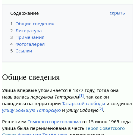
Содержание
1
Общие сведения
2
Литература
3
Примечания
4
Фотогалерея
5
Ссылки
Общие сведения
Улица впервые упоминается в 1877 году, тогда она
[1]
называлась
переулком Татарским
, так как он
находился на территории
Татарской слободы
и соединял
[2]
улицу Большую Татарскую
и
улицу Садовую
.
Решением
Томского горисполкома
от 15 июня 1965 года
улица была переименована в честь
Героя Советского
Союза
Феоктиста Трифонова
, родившегося в