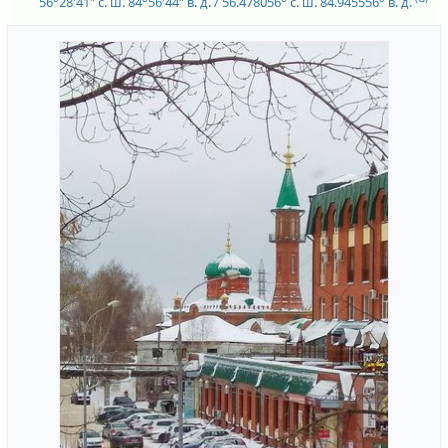
56°28′41″ с. ш.
84°56′44″ в. д.
/
56.478056° с. ш.
84.945556° в. д.