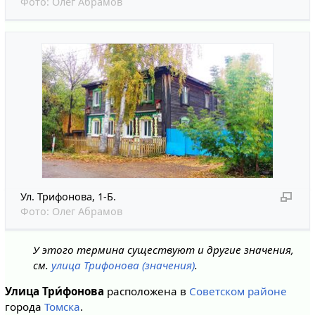
Фото:
Олег Абрамов
Ул. Трифонова, 1-Б.
Фото:
Олег Абрамов
У этого термина существуют и другие значения,
см.
улица Трифонова (значения)
.
Улица Три́фонова
расположена в
Советском районе
города
Томска
.