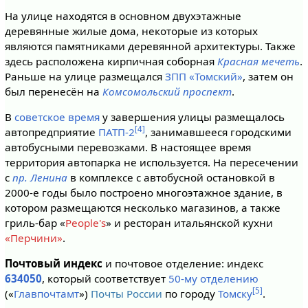
На улице находятся в основном двухэтажные
деревянные жилые дома, некоторые из которых
являются памятниками деревянной архитектуры. Также
здесь расположена кирпичная соборная
Красная мечеть
.
Раньше на улице размещался
ЗПП «Томский»
, затем он
был перенесён на
Комсомольский проспект
.
В
советское время
у завершения улицы размещалось
[4]
автопредприятие
ПАТП-2
, занимавшееся городскими
автобусными перевозками. В настоящее время
территория автопарка не используется. На пересечении
с
пр. Ленина
в комплексе с автобусной остановкой в
2000-е годы было построено многоэтажное здание, в
котором размещаются несколько магазинов, а также
гриль-бар «
People's
» и ресторан итальянской кухни
«Перчини»
.
Почтовый индекс
и почтовое отделение: индекс
634050
, который соответствует
50-му отделению
[5]
(«
Главпочтамт
»)
Почты России
по городу
Томску
.