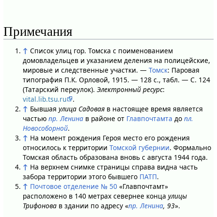
Примечания
↑
Список улиц гор. Томска с поименованием
домовладельцев и указанием деления на полицейские,
мировые и следственные участки. —
Томск
: Паровая
типография П.К. Орловой, 1915. — 128 с., табл. — С. 124
(Татарский переулок).
Электронный ресурс
:
vital.lib.tsu.ru
.
↑
Бывшая
улица Садовая
в настоящее время является
частью
пр. Ленина
в районе от
Главпочтамта
до
пл.
Новособорной
.
↑
На момент рождения Героя место его рождения
относилось к территории
Томской губернии
. Формально
Томская область образована вновь с августа 1944 года.
↑
На верхнем снимке страницы справа видна часть
забора территории этого бывшего
ПАТП
.
↑
Почтовое отделение № 50
«Главпочтамт»
расположено в 140 метрах севернее конца
улицы
Трифонова
в здании по адресу «
пр. Ленина
, 93
».