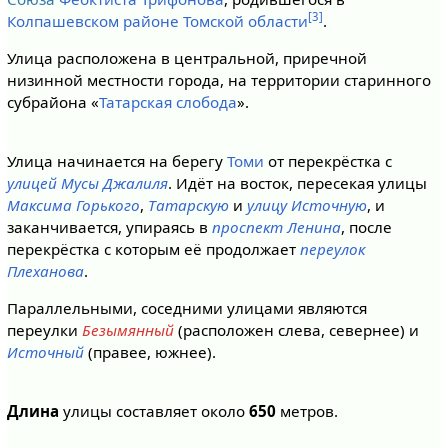
[3]
Колпашевском районе
Томской области
.
Улица расположена в центральной, приречной
низинной местности города, на территории старинного
субрайона «
Татарская слобода
».
Улица начинается на берегу
Томи
от перекрёстка с
улицей Мусы Джалиля
. Идёт на восток, пересекая улицы
Максима Горького
,
Татарскую
и
улицу Источную
, и
заканчивается, упираясь в
проспект Ленина
, после
перекрёстка с которым её продолжает
переулок
Плеханова
.
Параллельными, соседними улицами являются
переулки
Безымянный
(расположен слева, севернее) и
Источный
(правее, южнее).
Длина
улицы составляет около
650
метров.