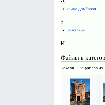
Д
Улица Дамбовая
З
Заисточье
И
Файлы в катего
Показаны 36 файлов из 