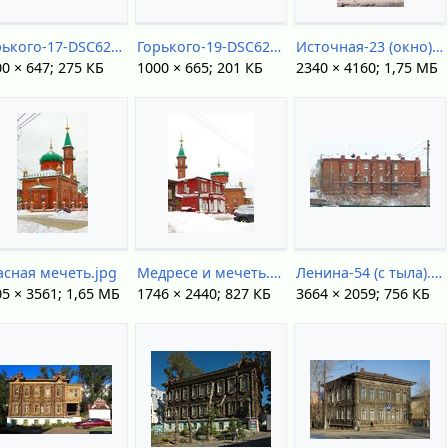
Горького-17-DSC62736.jpg
Горького-19-DSC62739.jpg
Источная-23 (окно).jpg
0 × 647; 275 КБ
1000 × 665; 201 КБ
2340 × 4160; 1,75 МБ
асная мечеть.jpg
Медресе и мечеть.jpg
Ленина-54 (с тыла).jpg
5 × 3561; 1,65 МБ
1746 × 2440; 827 КБ
3664 × 2059; 756 КБ