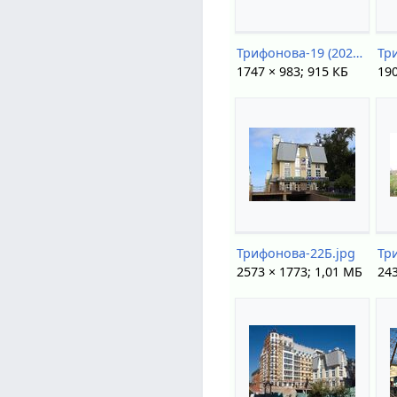
Трифонова-19 (2021).jpg
Тр
1747 × 983; 915 КБ
190
Трифонова-22Б.jpg
Тр
2573 × 1773; 1,01 МБ
243