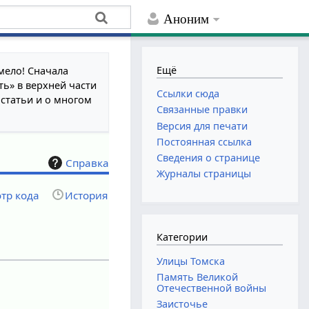
Аноним
Ещё
мело! Сначала
ть» в верхней части
Ссылки сюда
 статьи и о многом
Связанные правки
Версия для печати
Постоянная ссылка
Сведения о странице
Справка
Журналы страницы
тр кода
История
Категории
Улицы Томска
Память Великой
Отечественной войны
Заисточье