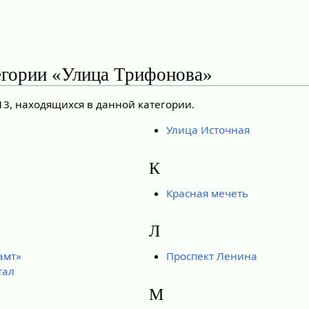
егории «Улица Трифонова»
13, находящихся в данной категории.
Улица Источная
К
Красная мечеть
Л
амт»
Проспект Ленина
тал
М