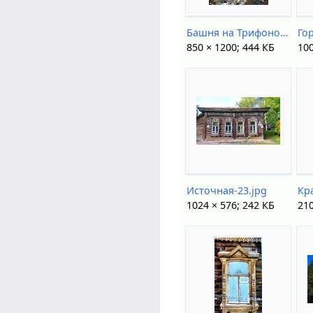
Башня на Трифонова - DSC47672.jpg
850 × 1200; 444 КБ
100
Источная-23.jpg
Кр
1024 × 576; 242 КБ
210