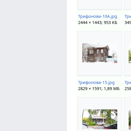
Трифонова-10А.jpg
Тр
2444 × 1443; 953 КБ
349
Трифонова-15.jpg
2829 × 1591; 1,89 МБ
258