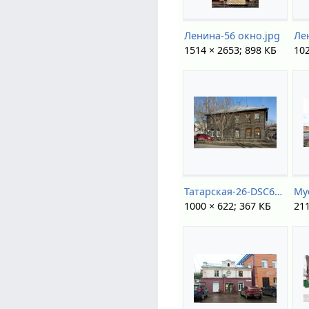
Ленина-56 окно.jpg
Ле
1514 × 2653; 898 КБ
102
Татарская-26-DSC62602.jpg
1000 × 622; 367 КБ
211