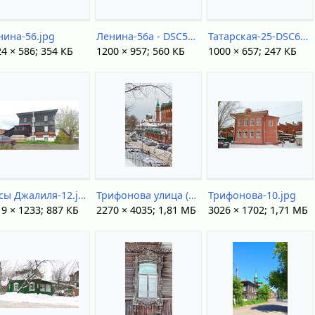
нина-56.jpg
Ленина-56а - DSC54620.jpg
Татарская-25-DSC62698.jpg
4 × 586; 354 КБ
1200 × 957; 560 КБ
1000 × 657; 247 КБ
Мусы Джалиля-12.jpg
Трифонова улица (вост часть).jpg
Трифонова-10.jpg
9 × 1233; 887 КБ
2270 × 4035; 1,81 МБ
3026 × 1702; 1,71 МБ