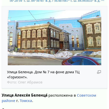
56°28′54″ с. ш.
84°56′45″ в. д.
/
56.481667° с. ш.
84.945833° в. д.
Улица Беленца. Дом № 7 на фоне дома ТЦ
«Горизонт».
Фото:
Олег Абрамов
Улица Алексе́я Беленца́
расположена в
Советском
районе
г.
Томска
.