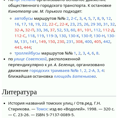
общественного городского транспорта. К остановке
Кинотеатр им. М. Горького
подходят:
автобусы
маршрутов №№
2
,
2-C
,
3
,
4
,
5
,
7
,
8
,
9
,
12
,
16
,
17
,
18
,
19
,
22
,
22-C
,
22-К
,
23
,
25
,
26
,
29
30
,
31
,
32
,
32-А
,
32-П
,
33
,
36
,
37
,
52
,
53
,
60
,
81
,
101
,
112
,
112-Д
,
112-С
,
118
,
119
,
119-Э
,
130
,
130-К
,
130-Р
,
130-Н
,
130-
М
,
131
,
141
,
149
,
150
,
230
,
231
,
308
,
400
,
405
,
442
,
443
,
444
;
троллейбусы
маршрутов №№
1
,
2
,
3
,
4
,
6
,
8
.
по
улице Советской
, расположенной
перпендикулярно к
ул. А. Беленца
, организовано
движение
городских трамваев №№ 1, 2, 2-А, 3, 4
:
ближайшая остановка
площадь Батенькова
.
Литература
История названий томских улиц / Отв.ред. Г.Н.
Старикова. —
Томск
: изд-во «Водолей». 1998. — 320 с.
— С. 23-26. — ISBN 5-7137-0089-5.