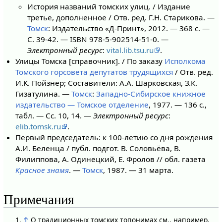
История названий томских улиц. / Издание
третье, дополненное / Отв. ред. Г.Н. Старикова. —
Томск
: Издательство «Д-Принт», 2012. — 368 с. —
С. 39-42. — ISBN 978-5-902514-51-0. —
Электронный ресурс
:
vital.lib.tsu.ru
.
Улицы Томска [справочник]. / По заказу
Исполкома
Томского горсовета депутатов трудящихся
/ Отв. ред.
И.К. Пойзнер; Составители: А.А. Шарковская, З.К.
Гизатулина. —
Томск
:
Западно-Сибирское книжное
издательство — Томское отделение
, 1977. — 136 с.,
табл. — Cс. 10, 14. —
Электронный ресурс
:
elib.tomsk.ru
.
Первый председатель: к 100-летию со дня рождения
А.И. Беленца / публ. подгот. В. Соловьёва, В.
Филиппова, А. Одинецкий, Е. Фролов // обл. газета
Красное знамя
. —
Томск
, 1987. — 31 марта.
Примечания
↑
О традиционных томских топонимах см., например,