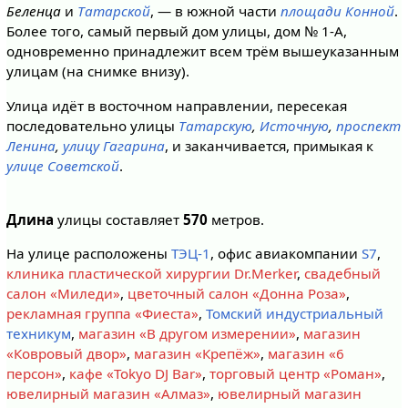
Беленца
и
Татарской
, — в южной части
площади Конной
.
Более того, самый первый дом улицы, дом № 1-А,
одновременно принадлежит всем трём вышеуказанным
улицам (на снимке внизу).
Улица идёт в восточном направлении, пересекая
последовательно улицы
Татарскую
,
Источную
,
проспект
Ленина
,
улицу Гагарина
, и заканчивается, примыкая к
улице Советской
.
Длина
улицы составляет
570
метров.
На улице расположены
ТЭЦ-1
, офис авиакомпании
S7
,
клиника пластической хирургии Dr.Merker
,
свадебный
салон «Миледи»
,
цветочный салон «Донна Роза»
,
рекламная группа «Фиеста»
,
Томский индустриальный
техникум
,
магазин «В другом измерении»
,
магазин
«Ковровый двор»
,
магазин «Крепёж»
,
магазин «6
персон»
,
кафе «Tokyo DJ Bar»
,
торговый центр «Роман»
,
ювелирный магазин «Алмаз»
,
ювелирный магазин