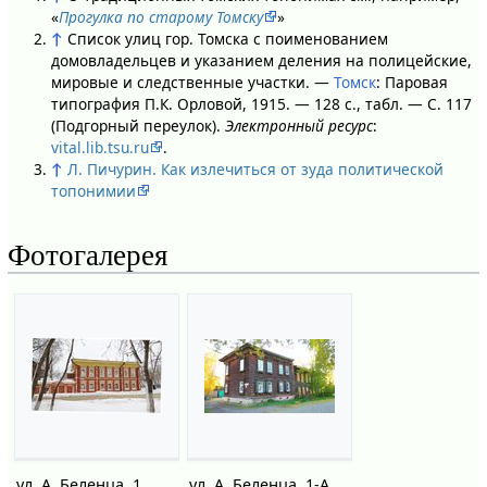
«
Прогулка по старому Томску
»
↑
Список улиц гор. Томска с поименованием
домовладельцев и указанием деления на полицейские,
мировые и следственные участки. —
Томск
: Паровая
типография П.К. Орловой, 1915. — 128 с., табл. — С. 117
(Подгорный переулок).
Электронный ресурс
:
vital.lib.tsu.ru
.
↑
Л. Пичурин. Как излечиться от зуда политической
топонимии
Фотогалерея
ул. А. Беленца, 1
ул. А. Беленца, 1-А