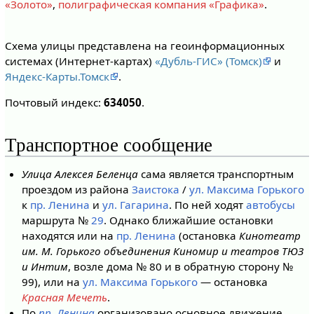
«Золото»
,
полиграфическая компания «Графика»
.
Схема улицы представлена на геоинформационных
системах (Интернет-картах)
«Дубль-ГИС» (Томск)
и
Яндекс-Карты.Томск
.
Почтовый индекс:
634050
.
Транспортное сообщение
Улица Алексея Беленца
сама является транспортным
проездом из района
Заистока
/
ул. Максима Горького
к
пр. Ленина
и
ул. Гагарина
. По ней ходят
автобусы
маршрута №
29
. Однако ближайшие остановки
находятся или на
пр. Ленина
(остановка
Кинотеатр
им. М. Горького объединения Киномир и театров ТЮЗ
и Интим
, возле дома № 80 и в обратную сторону №
99), или на
ул. Максима Горького
— остановка
Красная Мечеть
.
По
пр. Ленина
организовано основное движение