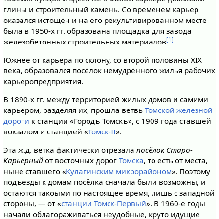
глины и строительный камень. Со временем карьер
оказался истощён и на его рекультивированном месте
была в 1950-х гг. образована площадка для завода
[1]
железобетонных строительных материалов
.
Южнее от карьера по склону, со второй половины XIX
века, образовался посёлок немудрённого жилья рабочих
карьеропредприятия.
В 1890-х гг. между территорией жилых домов и самими
карьером, разделяя их, прошла ветвь
Томской железной
дороги
к станции «Городъ Томскъ», с 1909 года ставшей
вокзалом и станцией «
Томск-II
».
Эта ж.д. ветка фактически отрезала
посёлок Старо-
Карьерный
от восточных дорог
Томска
, то есть от места,
ныне ставшего «
Кулагинским микрорайоном
». Поэтому
подъезды к домам посёлка сначала были возможны, и
остаются такоыми по настоящее время, лишь с западной
стороны, — от «
станции Томск-Первый
». В 1960-е годы
начали облагораживаться неудобные, круто идущие