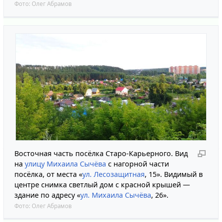
Фото:
Олег Абрамов
Восточная часть посёлка Старо-Карьерного. Вид
на
улицу Михаила Сычёва
с нагорной части
посёлка, от места «
ул. Лесозащитная
, 15». Видимый в
центре снимка светлый дом с красной крышей —
здание по адресу «
ул. Михаила Сычёва
, 26».
Фото:
Олег Абрамов