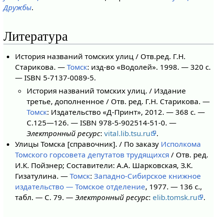
Дружбы
.
Литература
История названий томских улиц / Отв.ред. Г.Н.
Старикова. —
Томск
: изд-во «Водолей». 1998. — 320 с.
— ISBN 5-7137-0089-5.
История названий томских улиц. / Издание
третье, дополненное / Отв. ред. Г.Н. Старикова. —
Томск
: Издательство «Д-Принт», 2012. — 368 с. —
С.125—126. — ISBN 978-5-902514-51-0. —
Электронный ресурс
:
vital.lib.tsu.ru
.
Улицы Томска [справочник]. / По заказу
Исполкома
Томского горсовета депутатов трудящихся
/ Отв. ред.
И.К. Пойзнер; Составители: А.А. Шарковская, З.К.
Гизатулина. —
Томск
:
Западно-Сибирское книжное
издательство — Томское отделение
, 1977. — 136 с.,
табл. — С. 79. —
Электронный ресурс
:
elib.tomsk.ru
.