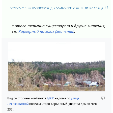
(G)
56°27′57″ с. ш.
85°00′49″ в. д.
/
56.465833° с. ш.
85.013611° в. д.
У этого термина существуют и другие значения,
см.
Карьерный посёлок (значения)
.
Вид со стороны комбината
ТДСК
на дома по
улице
Лесозащитной
посёлка Старо-Карьерный (квартал домов №№
232).