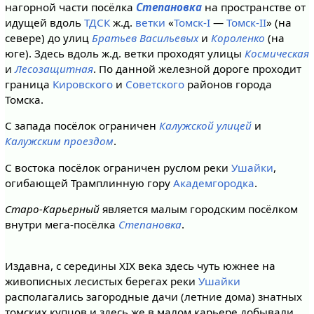
нагорной части посёлка
Степановка
на пространстве от
идущей вдоль
ТДСК
ж.д.
ветки
«
Томск-I
—
Томск-II
» (на
севере) до улиц
Братьев Васильевых
и
Короленко
(на
юге). Здесь вдоль ж.д. ветки проходят улицы
Космическая
и
Лесозащитная
. По данной железной дороге проходит
граница
Кировского
и
Советского
районов города
Томска.
С запада посёлок ограничен
Калужской улицей
и
Калужским проездом
.
С востока посёлок ограничен руслом реки
Ушайки
,
огибающей Трамплинную гору
Академгородка
.
Старо-Карьерный
является малым городским посёлком
внутри мега-посёлка
Степановка
.
Издавна, с середины XIX века здесь чуть южнее на
живописных лесистых берегах реки
Ушайки
располагались загородные дачи (летние дома) знатных
томских купцов и здесь же в малом карьере добывали