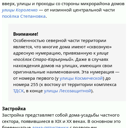
вверх, улицы и проходы со стороны микрорайона домов
улицы Короленко
— от низинной центральной части
посёлка Степановка
.
Внимание!
Особенностью северной части территории
является, что многие дома имеют «сквозную»
адресную нумерацию, привязанную к
улице
«посёлок Старо-Карьерный»
. Даже в случаях
нахождения домов на улицах, имеющих свои
оригинальные наименования. Эта нумерация —
от номера первого (у
улицы Космической
) до
номера 255 (к востоку от территории комплекса
ТДСК
, в конце
улицы Лесозащитной
).
Застройка
Застройка представляет собой дома-усадьбы частного
сектора, появившиеся в XIX и XX веках. В основном это
бревенчатые
дома-пятистенки
с подворьем,