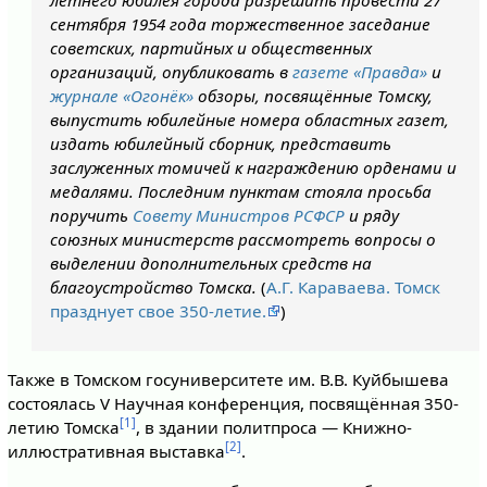
летнего юбилея города разрешить провести 27
сентября 1954 года торжественное заседание
советских, партийных и общественных
организаций, опубликовать в
газете «Правда»
и
журнале «Огонёк»
обзоры, посвящённые Томску,
выпустить юбилейные номера областных газет,
издать юбилейный сборник, представить
заслуженных томичей к награждению орденами и
медалями. Последним пунктам стояла просьба
поручить
Совету Министров РСФСР
и ряду
союзных министерств рассмотреть вопросы о
выделении дополнительных средств на
благоустройство Томска.
(
А.Г. Караваева. Томск
празднует свое 350-летие.
)
Также в Томском госуниверситете им. В.В. Куйбышева
состоялась V Научная конференция, посвящённая 350-
[1]
летию Томска
, в здании политпроса — Книжно-
[2]
иллюстративная выставка
.