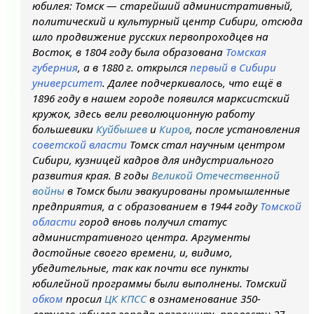
юбилея: Томск — старейший административный,
политический и культурный центр Сибири, отсюда
шло продвижение русских первопроходцев на
Восток, в 1804 году была образована
Томская
губерния
, а в 1880 г. открылся
первый в Сибири
университет
. Далее подчеркивалось, что ещё в
1896 году в нашем городе появился марксистский
кружок, здесь вели революционную работу
большевики
Куйбышев
и
Киров
, после установления
cоветской власти
Томск стал научным центром
Сибири, кузницей кадров для индустриального
развития края. В годы
Великой Отечественной
войны
в Томск были эвакуированы промышленные
предприятия, а с образованием в 1944 году
Томской
области
город вновь получил статус
административного центра. Аргументы
достойные своего времени, и, видимо,
убедительные, так как почти все пункты
юбилейной программы были выполнены. Томский
обком
просил
ЦК КПСС
в ознаменование 350-