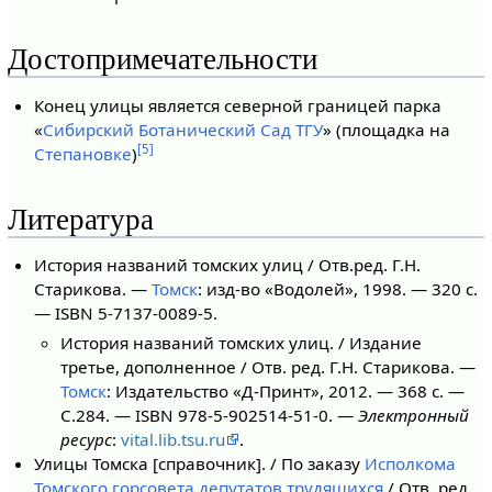
Достопримечательности
Конец улицы является северной границей парка
«
Сибирский Ботанический Сад
ТГУ
» (площадка на
[5]
Степановке
)
Литература
История названий томских улиц / Отв.ред. Г.Н.
Старикова. —
Томск
: изд-во «Водолей», 1998. — 320 с.
— ISBN 5-7137-0089-5.
История названий томских улиц. / Издание
третье, дополненное / Отв. ред. Г.Н. Старикова. —
Томск
: Издательство «Д-Принт», 2012. — 368 с. —
С.284. — ISBN 978-5-902514-51-0. —
Электронный
ресурс
:
vital.lib.tsu.ru
.
Улицы Томска [справочник]. / По заказу
Исполкома
Томского горсовета депутатов трудящихся
/ Отв. ред.