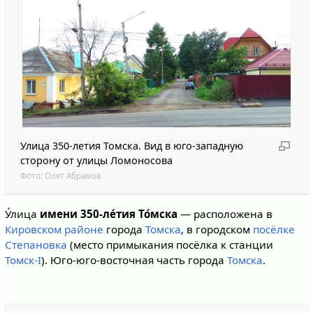
Улица 350-летия Томска. Вид в юго-западную
сторону от улицы Ломоносова
Фото:
Олег Абрамов
У́лица
имени 350-ле́тия То́мска
— расположена в
Кировском районе
города
Томска
, в городском
посёлке
Степановка
(место примыкания посёлка к станции
Томск-I
). Юго-юго-восточная часть города
Томска
.