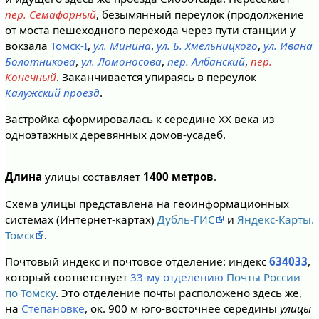
пер. Семафорный
, безымянный переулок (продолжение
от моста пешеходного перехода через пути станции у
вокзала
Томск-I
,
ул. Минина
,
ул. Б. Хмельницкого
,
ул. Ивана
Болотникова
,
ул. Ломоносова
,
пер. Албанский
,
пер.
Конечный
. Заканчивается упираясь в переулок
Калужский проезд
.
Застройка сформировалась к середине XX века из
одноэтажных деревянных домов-усадеб.
Длина
улицы составляет
1400 метров
.
Схема улицы представлена на геоинформационных
системах (Интернет-картах)
Дубль-ГИС
и
Яндекс-Карты.
Томск
.
Почтовый индекс и почтовое отделение: индекс
634033
,
который соответствует
33-му отделению
Почты России
по Томску
. Это отделение почты расположено здесь же,
на
Степановке
, ок. 900 м юго-восточнее середины
улицы