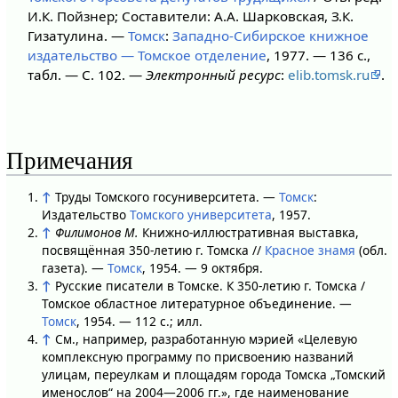
И.К. Пойзнер; Составители: А.А. Шарковская, З.К.
Гизатулина. —
Томск
:
Западно-Сибирское книжное
издательство — Томское отделение
, 1977. — 136 с.,
табл. — С. 102. —
Электронный ресурс
:
elib.tomsk.ru
.
Примечания
↑
Труды Томского госуниверситета. —
Томск
:
Издательство
Томского университета
, 1957.
↑
Филимонов М.
Книжно-иллюстративная выставка,
посвящённая 350-летию г. Томска //
Красное знамя
(обл.
газета). —
Томск
, 1954. — 9 октября.
↑
Русские писатели в Томске. К 350-летию г. Томска /
Томское областное литературное объединение. —
Томск
, 1954. — 112 с.; илл.
↑
См., например, разработанную мэрией «Целевую
комплексную программу по присвоению названий
улицам, переулкам и площадям города Томска „Томский
именослов“ на 2004—2006 гг.», где наименование