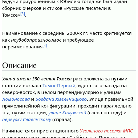
Будучи приуроченным к Юбилею тогда же был издан
сборник очерков и стихов «Русские писатели в
[3]
Томске»
.
Наименование с середины 2000-х гг. часто критикуется
как
неудобопроизносимое
и требующее
[4]
переименования
.
Описание
Улица имени 350-летия Томска
расположена за путями
станции вокзала
Томск-Первый
, идёт с юго-запада на
северо-восток, в целом перпендикулярно к улицам
Ломоносова
и
Богдана Хмельницкого
. Улица правильной
прямолинейной конфигурации, проходит параллельно
ж.д. путям станции,
улице Калужской
(слева по ходу) и
переулку Славянскому
(справа).
Начинается от пристанционного
Угольного посёлка МПС
и идущего здесь же проезда Сибботсада. Пересекает