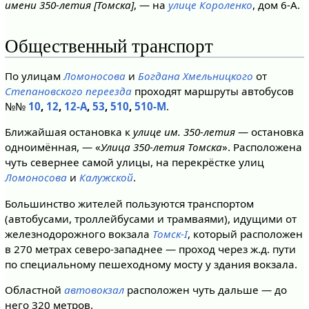
имени 350-летия [Томска]
, — на
улице Короленко
, дом 6-А.
Общественный транспорт
По улицам
Ломоносова
и
Богдана Хмельницкого
от
Степановского переезда
проходят маршруты автобусов
№№
10
,
12
,
12-А
,
53
,
510
,
510-М
.
Ближайшая остановка к
улице им. 350-летия
— остановка
одноимённая, — «
Улица 350-летия Томска
». Расположена
чуть севернее самой улицы, на перекрёстке улиц
Ломоносова
и
Калужской
.
Большинство жителей пользуются транспортом
(автобусами, троллейбусами и трамваями), идущими от
железнодорожного вокзала
Томск-I
, который расположен
в 270 метрах северо-западнее — проход через ж.д. пути
по специальному пешеходному мосту у здания вокзала.
Областной
автовокзал
расположен чуть дальше — до
него 320 метров.