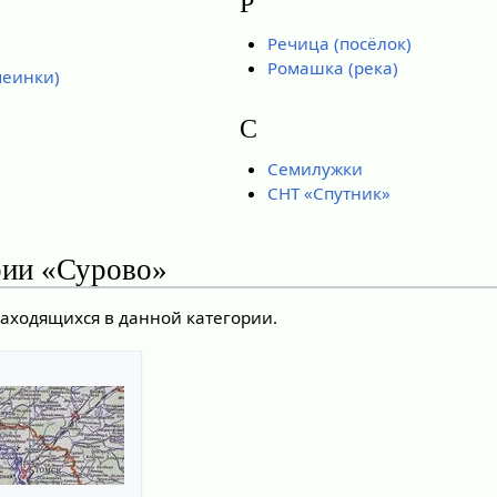
Р
Речица (посёлок)
Ромашка (река)
меинки)
С
Семилужки
СНТ «Спутник»
рии «Сурово»
находящихся в данной категории.