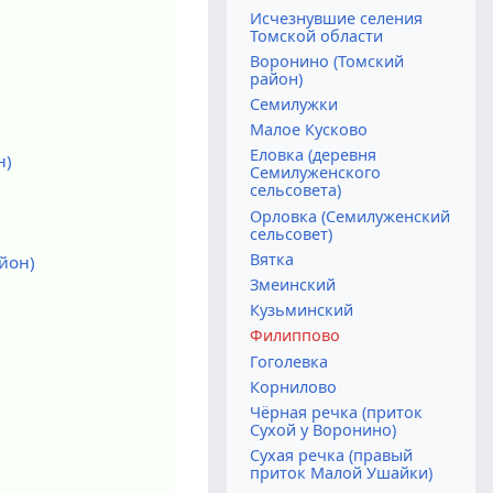
Исчезнувшие селения
Томской области
Воронино (Томский
район)
Семилужки
Малое Кусково
Еловка (деревня
н)
Семилуженского
сельсовета)
Орловка (Семилуженский
сельсовет)
Вятка
йон)
Змеинский
Кузьминский
Филиппово
Гоголевка
Корнилово
Чёрная речка (приток
Сухой у Воронино)
Сухая речка (правый
приток Малой Ушайки)