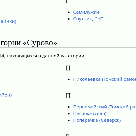
С
Семилужки
Спутник, СНТ
меинки)
егории «Сурово»
14, находящихся в данной категории.
Н
Николаевка (Томский райо
П
айон)
Первомайский (Томский ра
Песочка (село)
Поперечка (Северск)