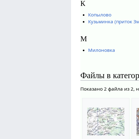
К
Копылово
Кузьминка (приток З
М
Милоновка
Файлы в катего
Показано 2 файла из 2, 