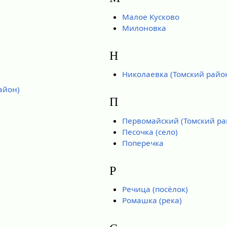
Малое Кусково
Милоновка
Н
Николаевка (Томский райо
айон)
П
Первомайский (Томский ра
Песочка (село)
Поперечка
Р
Речица (посёлок)
Ромашка (река)