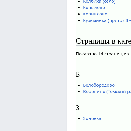
Колбиха (село)
Копылово
Корнилово
Кузьминка (приток З
Страницы в кат
Показано 14 страниц из 
Б
Белобородово
Воронино (Томский р
З
Зоновка