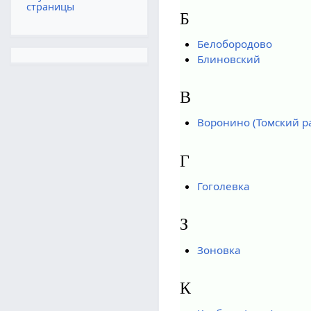
страницы
Б
Белобородово
Блиновский
В
Воронино (Томский р
Г
Гоголевка
З
Зоновка
К