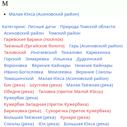
М
Малая Юкса (Асиновский район)
Категории
:
Лесные дачи
Природа Томской области
Асиновский район
Томский район
Гаревские Бараки (посёлок)
Таёжный (Ергайское болото)
Гарь (Асиновский район)
Таловский
Иночевский
Тюкалово
Карюкинка
Горский
Зимаревка
Ильинка
Дудкинский
Вороновка
Верхние Кайнары
Нижние Кайнары
Ивано-Богословка
Моисеевка
Верхние Соколы
Томашинский
Малая Юкса (Асиновский район)
Еик (река)
Шустова (река)
Малая Таёжная (река)
Обедня (река)
Таловка (приток Малой Юксы)
Кужербак (река)
Кужербак Западная (приток Кужербака)
Бариновка (река)
Сухоречка (приток Кужербака)
Большая Таёжная (река)
Кунари (река)
Соколы (река)
Юл (река)
Большая Юкса (река)