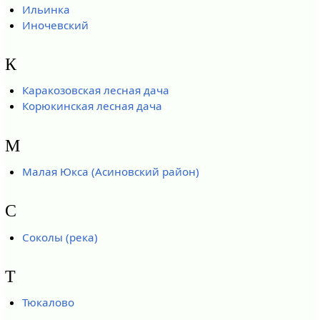
Ильинка
Иночевский
К
Каракозовская лесная дача
Корюкинская лесная дача
М
Малая Юкса (Асиновский район)
С
Соколы (река)
Т
Тюкалово