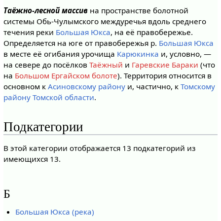
Таёжно-лесной массив
на пространстве болотной
системы Обь-Чулымского междуречья вдоль среднего
течения реки
Большая Юкса
, на её правобережье.
Определяется на юге от правобережья р.
Большая Юкса
в месте её огибания урочища
Карюкинка
и, условно, —
на севере до посёлков
Таёжный
и
Гаревские Бараки
(что
на
Большом Ергайском болоте
). Территория относится в
основном к
Асиновскому району
и, частично, к
Томскому
району
Томской области
.
Подкатегории
В этой категории отображается 13 подкатегорий из
имеющихся 13.
Б
Большая Юкса (река)