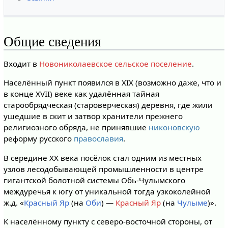
Общие сведения
Входит в
Новониколаевское сельское поселение
.
Населённый пункт появился в XIX (возможно даже, что и
в конце XVII) веке как удалённая тайная
старообрядческая (староверческая) деревня, где жили
ушедшие в скит и затвор хранители прежнего
религиозного обряда, не принявшие
никоновскую
реформу русского
православия
.
В середине XX века посёлок стал одним из местных
узлов лесодобывающей промышленности в центре
гигантской болотной системы Обь-Чулымского
междуречья к югу от уникальной тогда узкоколейной
ж.д. «
Красный Яр
(на
Оби
) —
Красный Яр
(на
Чулыме
)».
К населённому пункту с северо-восточной стороны, от