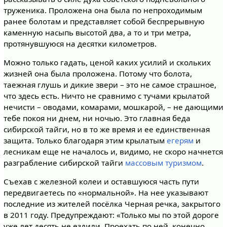
труженика. Проложена она была по непроходимым
ранее болотам и представляет собой беспрерывную
каменную насыпь высотой два, а то и три метра,
протянувшуюся на десятки километров.
Можно только гадать, ценой каких усилий и скольких
жизней она была проложена. Потому что болота,
таежная глушь и дикие звери – это не самое страшное,
что здесь есть. Ничто не сравнимо с тучами крылатой
нечисти – оводами, комарами, мошкарой, – не дающими
тебе покоя ни днем, ни ночью. Это главная беда
сибирской тайги, но в то же время и ее единственная
защита. Только благодаря этим крылатым
егерям
и
лесникам еще не началось и, видимо, не скоро начнется
разграбление сибирской тайги
массовым туризмом
.
Съехав с железной колеи и оставшуюся часть пути
передвигаетесь по «нормальной». На нее указывают
последние из жителей посёлка Черная речка, закрытого
в 2011 году. Предупреждают: «Только мы по этой дороге
уже лет десять не ездили. Проехать по ней, конечно,