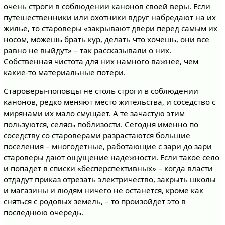
очень строги в соблюдении канонов своей веры. Если
путешественники или охотники вдруг набредают на их
жилье, то староверы «закрывают двери перед самым их
носом, можешь брать кур, делать что хочешь, они все
равно не выйдут» – так рассказывали о них.
Собственная чистота для них намного важнее, чем
какие-то материальные потери.
Староверы-поповцы не столь строги в соблюдении
канонов, редко меняют место жительства, и соседство с
мирянами их мало смущает. А те зачастую этим
пользуются, селясь поблизости. Сегодня именно по
соседству со староверами разрастаются большие
поселения – многодетные, работающие с зари до зари
староверы дают ощущение надежности. Если такое село
и попадет в списки «бесперспективных» – когда власти
отдадут приказ отрезать электричество, закрыть школы
и магазины и людям ничего не останется, кроме как
сняться с родовых земель, – то произойдет это в
последнюю очередь.