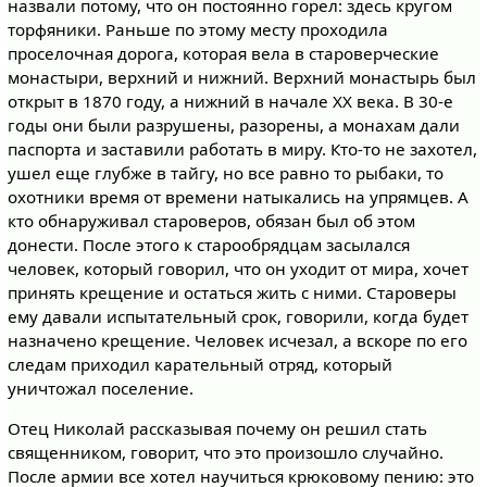
назвали потому, что он постоянно горел: здесь кругом
торфяники. Раньше по этому месту проходила
проселочная дорога, которая вела в староверческие
монастыри, верхний и нижний. Верхний монастырь был
открыт в 1870 году, а нижний в начале ХХ века. В 30-е
годы они были разрушены, разорены, а монахам дали
паспорта и заставили работать в миру. Кто-то не захотел,
ушел еще глубже в тайгу, но все равно то рыбаки, то
охотники время от времени натыкались на упрямцев. А
кто обнаруживал староверов, обязан был об этом
донести. После этого к старообрядцам засылался
человек, который говорил, что он уходит от мира, хочет
принять крещение и остаться жить с ними. Староверы
ему давали испытательный срок, говорили, когда будет
назначено крещение. Человек исчезал, а вскоре по его
следам приходил карательный отряд, который
уничтожал поселение.
Отец Николай рассказывая почему он решил стать
священником, говорит, что это произошло случайно.
После армии все хотел научиться крюковому пению: это