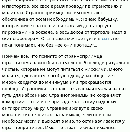
и паспортов, все свое время проводит в странствиях и
молитвах. Странноприимцы же им помогают,
обеспечивают всем необходимым. Я знаю бабушку,
которая живет на пенсию и каждый день торгует
пирожками на вокзале, а весь доход от торговли идет в
скит староверам. Она и сама мечтает уйти в
скит
, но
пока понимает, что без неё они пропадут…
Причем все, что принято от странноприимца,
странником должно быть отмолено. Это люди ритуально
чистые, которые не могут питаться с мирскими, много
молятся, одеваются в особую одежду, их общение с
миром сводится до минимума или прекращается
вообще. Странники - это так называемая «малая чаша»,
путь для избранных. Странноприимцы же сохраняют
компромисс, они еще принадлежат этому падшему
антихристову миру. Странники живут в своих
монашеских келейках, на заимках, если они при
необходимости и выходят в мир, то останавливаются у
странноприимцев. Именно странники занимались