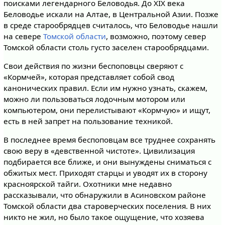
поисками легендарного Беловодья. До XIX века
Беловодье искали на Алтае, в Центральной Азии. Позже
в среде старообрядцев считалось, что Беловодье нашли
на севере
Томской области
, возможно, поэтому север
Томской области столь густо заселен старообрядцами.
Свои действия по жизни беспоповцы сверяют с
«Кормчей», которая представляет собой свод
канонических правил. Если им нужно узнать, скажем,
можно ли пользоваться лодочным мотором или
компьютером, они перелистывают «Кормчую» и ищут,
есть в ней запрет на пользование техникой.
В последнее время беспоповцам все труднее сохранять
свою веру в «девственной чистоте». Цивилизация
подбирается все ближе, и они вынуждены сниматься с
обжитых мест. Приходят старцы и уводят их в сторону
красноярской тайги. Охотники мне недавно
рассказывали, что обнаружили в Асиновском районе
Томской области два староверческих поселения. В них
никто не жил, но было такое ощущение, что хозяева