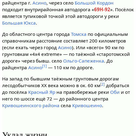
райцентра г.
Асино
, через село
Большой Кордон
подходит внутрирайонная автодорога «
69Н-92
». Посёлок
является тупиковой точкой этой автодороги у реки
Большая Юкса
.
До областного центра города
Томска
по официальным
справочникам расстояние составляет 200 километров
(если ехать через город
Асино
). Или «всего» 90 км по
грунтовкам «4x4 extreme» — по таёжной «старотомской
дороге» через бывш. село
Ольго-Сапеженка
. До
[1]
райцентра
Асино
— 110 км по дороге.
На запад по бывшим таёжным грунтовым дорогам
[2]
лесодобытчиков XX века можно в ок. 60 км
добраться
до посёлка
Красный Яр
на правобережье реки
Оби
и от
него по шоссе ещё 72 — до районного центра
Кривошеинского района
села
Кривошеино
.
Уклад жизни