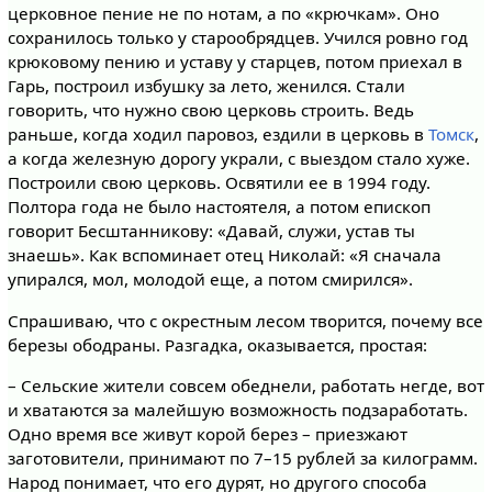
церковное пение не по нотам, а по «крючкам». Оно
сохранилось только у старообрядцев. Учился ровно год
крюковому пению и уставу у старцев, потом приехал в
Гарь, построил избушку за лето, женился. Стали
говорить, что нужно свою церковь строить. Ведь
раньше, когда ходил паровоз, ездили в церковь в
Томск
,
а когда железную дорогу украли, с выездом стало хуже.
Построили свою церковь. Освятили ее в 1994 году.
Полтора года не было настоятеля, а потом епископ
говорит Бесштанникову: «Давай, служи, устав ты
знаешь». Как вспоминает отец Николай: «Я сначала
упирался, мол, молодой еще, а потом смирился».
Спрашиваю, что с окрестным лесом творится, почему все
березы ободраны. Разгадка, оказывается, простая:
– Сельские жители совсем обеднели, работать негде, вот
и хватаются за малейшую возможность подзаработать.
Одно время все живут корой берез – приезжают
заготовители, принимают по 7–15 рублей за килограмм.
Народ понимает, что его дурят, но другого способа