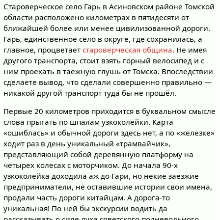
Староверческое село Гарь в Асиновском районе Томской
области расположено километрах в пятидесяти от
ближайшей более или менее цивилизованной дороги.
Гарь, единственное село в округе, где сохранилась, а
главное, процветает
староверческая община
. Не имея
другого транспорта, стоит взять горный велосипед и с
ним проехать в таёжную глушь от Томска. Впоследствии
сделаете вывод, что сделали совершенно правильно —
никакой другой транспорт туда бы не прошёл.
Первые 20 километров приходится в буквальном смысле
слова прыгать по шпалам узкоколейки. Карта
«ошиблась» и обычной дороги здесь нет, а по «железке»
ходит раз в день уникальный «трамвайчик»,
представляющий собой деревянную платформу на
четырех колесах с моторчиком. До начала 90-х
узкоколейка доходила аж до Гари, но некие заезжие
предприниматели, не оставившие истории свои имена,
продали часть дороги китайцам. А дорога-то
уникальная! По ней бы экскурсии водить да
рассказывать о силе духа советского подневольного