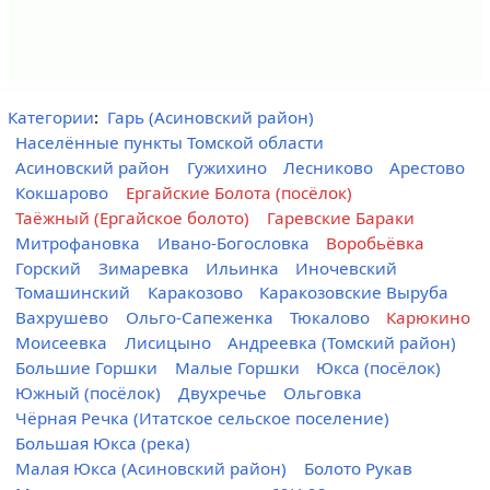
Категории
:
Гарь (Асиновский район)
Населённые пункты Томской области
Асиновский район
Гужихино
Лесниково
Арестово
Кокшарово
Ергайские Болота (посёлок)
Таёжный (Ергайское болото)
Гаревские Бараки
Митрофановка
Ивано-Богословка
Воробьёвка
Горский
Зимаревка
Ильинка
Иночевский
Томашинский
Каракозово
Каракозовские Выруба
Вахрушево
Ольго-Сапеженка
Тюкалово
Карюкино
Моисеевка
Лисицыно
Андреевка (Томский район)
Большие Горшки
Малые Горшки
Юкса (посёлок)
Южный (посёлок)
Двухречье
Ольговка
Чёрная Речка (Итатское сельское поселение)
Большая Юкса (река)
Малая Юкса (Асиновский район)
Болото Рукав