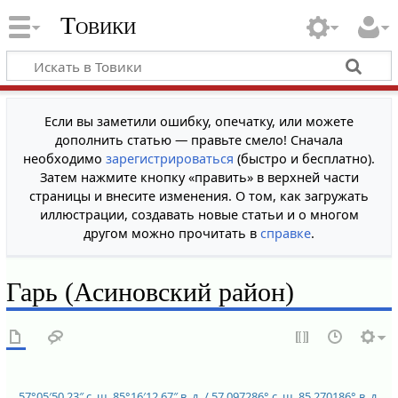
Товики
Если вы заметили ошибку, опечатку, или можете
дополнить статью — правьте смело! Сначала
необходимо
зарегистрироваться
(быстро и бесплатно).
Затем нажмите кнопку «править» в верхней части
страницы и внесите изменения. О том, как загружать
иллюстрации, создавать новые статьи и о многом
другом можно прочитать в
справке
.
Гарь (Асиновский район)
57°05′50.23″ с. ш.
85°16′12.67″ в. д.
/
57.097286° с. ш.
85.270186° в. д.