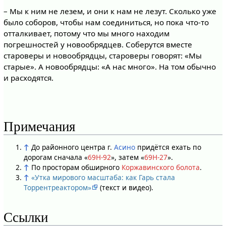
– Мы к ним не лезем, и они к нам не лезут. Сколько уже
было соборов, чтобы нам соединиться, но пока что-то
отталкивает, потому что мы много находим
погрешностей у новообрядцев. Соберутся вместе
староверы и новообрядцы, староверы говорят: «Мы
старые». А новообрядцы: «А нас много». На том обычно
и расходятся.
Примечания
↑
До районного центра г.
Асино
придётся ехать по
дорогам сначала «
69Н-92
», затем «
69Н-27
».
↑
По просторам обширного
Коржавинского болота
.
↑
«Утка мирового масштаба: как Гарь стала
Торрентреактором»
(текст и видео).
Ссылки