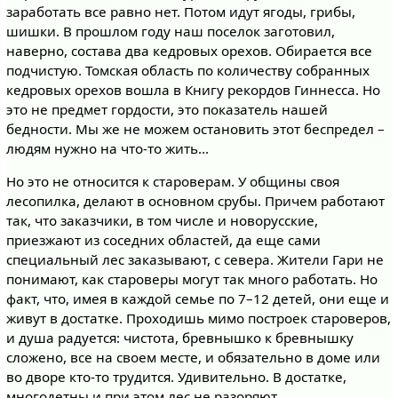
заработать все равно нет. Потом идут ягоды, грибы,
шишки. В прошлом году наш поселок заготовил,
наверно, состава два кедровых орехов. Обирается все
подчистую. Томская область по количеству собранных
кедровых орехов вошла в Книгу рекордов Гиннесса. Но
это не предмет гордости, это показатель нашей
бедности. Мы же не можем остановить этот беспредел –
людям нужно на что-то жить...
Но это не относится к староверам. У общины своя
лесопилка, делают в основном срубы. Причем работают
так, что заказчики, в том числе и новорусские,
приезжают из соседних областей, да еще сами
специальный лес заказывают, с севера. Жители Гари не
понимают, как староверы могут так много работать. Но
факт, что, имея в каждой семье по 7–12 детей, они еще и
живут в достатке. Проходишь мимо построек староверов,
и душа радуется: чистота, бревнышко к бревнышку
сложено, все на своем месте, и обязательно в доме или
во дворе кто-то трудится. Удивительно. В достатке,
многодетны и при этом лес не разоряют.