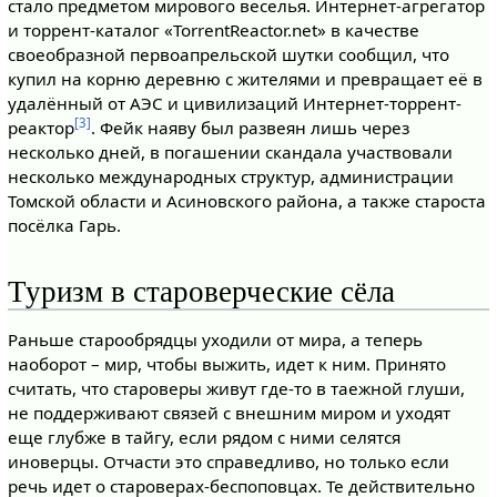
стало предметом мирового веселья. Интернет-агрегатор
и торрент-каталог «TorrentReactor.net» в качестве
своеобразной первоапрельской шутки сообщил, что
купил на корню деревню с жителями и превращает её в
удалённый от АЭС и цивилизаций Интернет-торрент-
[3]
реактор
. Фейк наяву был развеян лишь через
несколько дней, в погашении скандала участвовали
несколько международных структур, администрации
Томской области и Асиновского района, а также староста
посёлка Гарь.
Туризм в староверческие сёла
Раньше старообрядцы уходили от мира, а теперь
наоборот – мир, чтобы выжить, идет к ним. Принято
считать, что староверы живут где-то в таежной глуши,
не поддерживают связей с внешним миром и уходят
еще глубже в тайгу, если рядом с ними селятся
иноверцы. Отчасти это справедливо, но только если
речь идет о староверах-беспоповцах. Те действительно