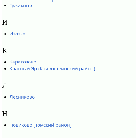
Гужихино
И
Итатка
К
Каракозово
Красный Яр (Кривошеинский район)
Л
Лесниково
Н
Новиково (Томский район)