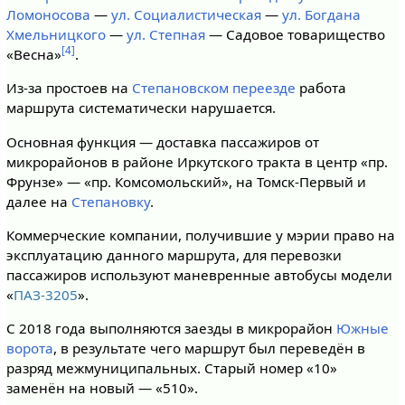
Ломоносова
—
ул. Социалистическая
—
ул. Богдана
Хмельницкого
—
ул. Степная
— Садовое товарищество
[4]
«Весна»
.
Из-за простоев на
Степановском переезде
работа
маршрута систематически нарушается.
Основная функция — доставка пассажиров от
микрорайонов в районе Иркутского тракта в центр «пр.
Фрунзе» — «пр. Комсомольский», на Томск-Первый и
далее на
Степановку
.
Коммерческие компании, получившие у мэрии право на
эксплуатацию данного маршрута, для перевозки
пассажиров используют маневренные автобусы модели
«
ПАЗ-3205
».
С 2018 года выполняются заезды в микрорайон
Южные
ворота
, в результате чего маршрут был переведён в
разряд межмуниципальных. Старый номер «10»
заменён на новый — «510».