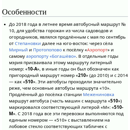
Особенности
До 2018 года в летнее время автобусный маршрут №
10, для удобства горожан из числа садоводов и
огородников, являлся продлённым с мая по сентябрь
от
Степановки
далее на юго-восток: через сёла
Мирный
и
Протопопово
к посёлку «
Аэропорт
» и
самому
аэропорту «Богашёво»
. В отдельные годы
мэрия присваивала этому маршруту литерный
номер: «
10-А
», в иные годы он был обозначен как
пригородный маршрут номер «
210
» (до 2010) и с 2014
— как «
510
». Эти автобусы проходили значительно
реже, чем основные автобусы маршрута «10».
Продлённый до посёлка станции
Межениновка
маршрут автобуса (часть машин с маршрута «
510
»)
маркировался соответствующей литерой «М»: «
510-
М
». С 2018 года все эти перевозки выполняются под
единым номером — «510» с выставлением на
лобовое стекло соответствующих табличек с