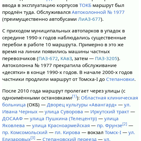
ввода в эксплуатацию корпусов
ТОКБ
маршрут был
продлён туда. Обслуживался
Автоколонной № 1977
(преимущественно автобусами
ЛиАЗ-677
).
С приходом муниципальных автопарков в упадок в
середине 1990-х годов наблюдались существенные
перебои в работе 10 маршрута. Примерно в это же
время на линии появились машины частных
перевозчиков (
ПАЗ-672
,
КАвЗ
, затем —
ПАЗ-3205
).
Автоколонна № 1977 прекратила обслуживание
«десятки» в конце 1990-х годов. В начале 2000-х годов
частники продлили маршрут от Томска-I до
Степановки
.
После 2010 года маршрут пролегает через улицы (с
[1]
одноимёнными остановками
):
Областная клиническая
больница
(ОКБ) —
Дворец культуры «Авангард»
—
ул.
Ивана Черных
—
улица Суворова
—
Иркутский тракт
—
ДОСААФ
—
улица Пушкина (Телецентр)
—
улица
[2]
Яковлева
—
улица Красноармейская
—
пр. Фрунзе
—
пр. Комсомольский
—
пл. Кирова
— вокзал
Томск-I
—
ул.
[3]
Елизаровых
—
Степановский переезд
—
ул.