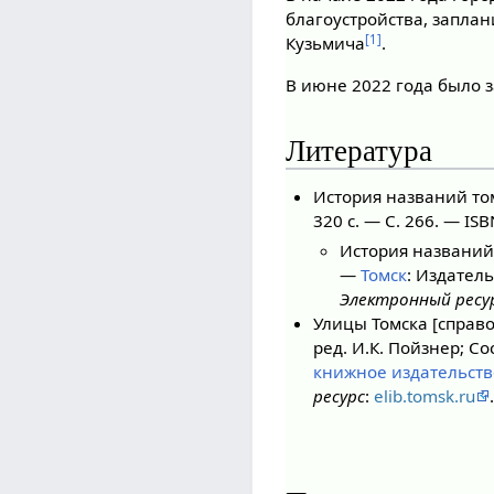
благоустройства, запла
[1]
Кузьмича
.
В июне 2022 года было 
Литература
История названий том
320 с. — С. 266. — IS
История названий 
—
Томск
: Издатель
Электронный ресу
Улицы Томска [справо
ред. И.К. Пойзнер; Со
книжное издательств
ресурс
:
elib.tomsk.ru
.