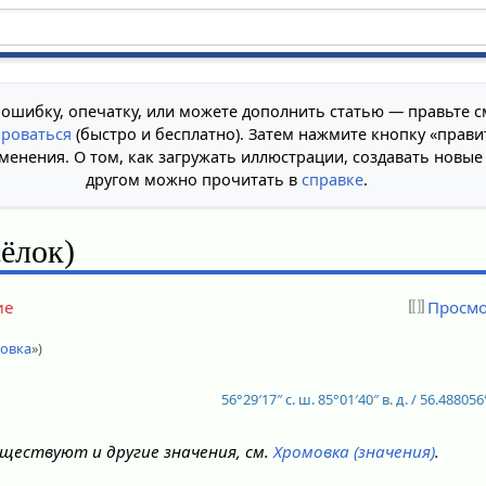
 ошибку, опечатку, или можете дополнить статью — правьте с
ироваться
(быстро и бесплатно). Затем нажмите кнопку «прави
менения. О том, как загружать иллюстрации, создавать новые
другом можно прочитать в
справке
.
ёлок)
ие
Просмо
мовка
»)
56°29′17″ с. ш.
85°01′40″ в. д.
/
56.488056°
ществуют и другие значения, см.
Хромовка (значения)
.