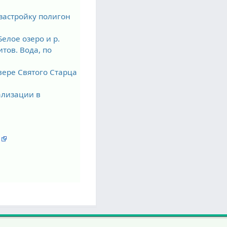
 застройку полигон
елое озеро и р.
тов. Вода, по
квере Святого Старца
ализации в
а