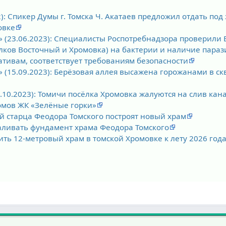
2): Спикер Думы г. Томска Ч. Акатаев предложил отдать под
овке
к» (23.06.2023): Специалисты Роспотребнадзора проверили Б
лков Восточный и Хромовка) на бактерии и наличие парази
тивам, соответствует требованиям безопасности
к» (15.09.2023): Берёзовая аллея высажена горожанами в с
6.10.2023): Томичи посёлка Хромовка жалуются на слив кан
омов ЖК «Зелёные горки»
й старца Феодора Томского построят новый храм
аливать фундамент храма Феодора Томского
ить 12-метровый храм в томской Хромовке к лету 2026 год