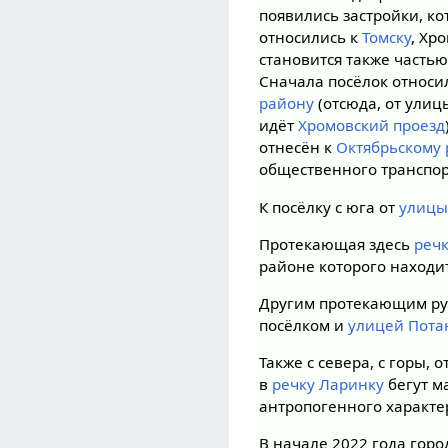
появились застройки, к
относились к
Томску
, Хр
становится также часть
Сначала посёлок относи
району
(отсюда, от ули
идёт
Хромовский проезд
отнесён к
Октябрьскому
общественного транспо
К посёлку с юга от
улицы
Протекающая здесь
реч
районе которого находит
Другим протекающим руч
посёлком и
улицей Пота
Также с севера, с горы, 
в
речку Ларинку
бегут м
антропогенного характе
В начале 2022 года гор