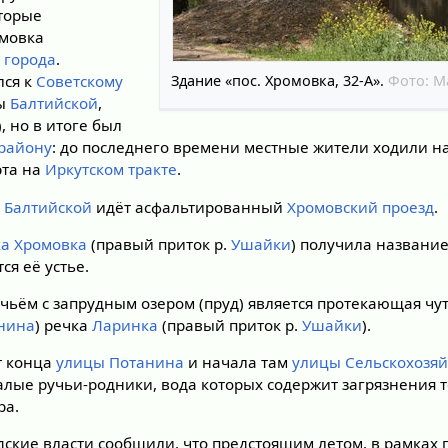
оторые
омовка
ю
города
.
Здание «пос. Хромовка, 32-А».
Фото:
М
лся к
Советскому
цы
Балтийской
,
), но в итоге был
 району
: до последнего времени местные жители ходили н
рта на
Иркутском тракте
.
 Балтийской
идёт асфальтированный
Хромовский проезд
.
ка Хромовка
(правый приток р.
Ушайки
) получила название
ся её устье.
ьём с запрудным озером (пруд) является протекающая чут
нина
) речка
Ларинка
(правый приток р.
Ушайки
).
от конца
улицы Потанина
и начала там
улицы Сельскохозя
алые ручьи-родники, вода которых содержит загрязнения 
ра.
одские власти сообщили, что предстоящим летом, в рамках