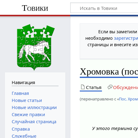
Товики
Если вы заметили
необходимо
зарегистр
страницы и внесите из
Хромовка (пос
Навигация
Статья
Обсужден
Главная
(перенаправлено с «
Пос. Хро
Новые статьи
Новые иллюстрации
Свежие правки
Случайная страница
У этого термина су
Справка
Служебные