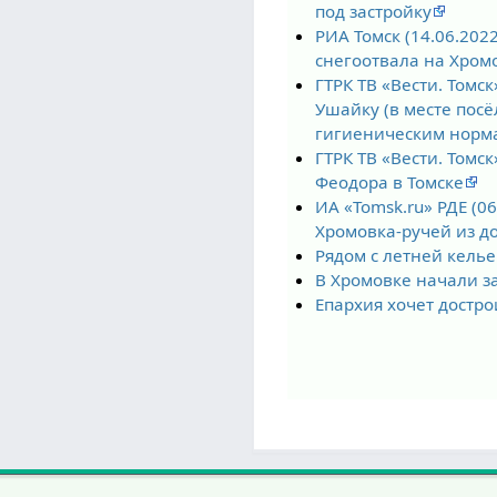
под застройку
РИА Томск (14.06.202
снегоотвала на Хром
ГТРК ТВ «Вести. Томс
Ушайку (в месте посё
гигиеническим норма
ГТРК ТВ «Вести. Томс
Феодора в Томске
ИА «Tomsk.ru» РДЕ (0
Хромовка-ручей из д
Рядом с летней келье
В Хромовке начали з
Епархия хочет достро