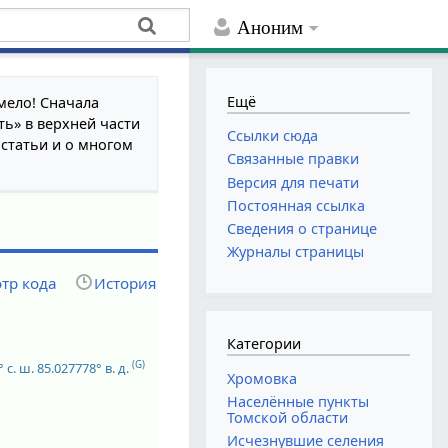
Аноним
Ещё
мело! Сначала
ть» в верхней части
Ссылки сюда
 статьи и о многом
Связанные правки
Версия для печати
Постоянная ссылка
Сведения о странице
Журналы страницы
тр кода
История
Категории
(G)
 с. ш.
85.027778° в. д.
Хромовка
Населённые пункты
Томской области
Исчезнувшие селения