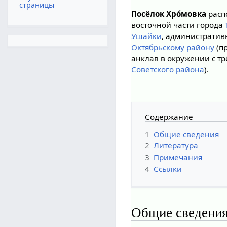
страницы
Посёлок Хро́мовка
расп
восточной части города
Ушайки
, административ
Октябрьскому району
(п
анклав в окружении с тр
Советского района
).
Содержание
1
Общие сведения
2
Литература
3
Примечания
4
Ссылки
Общие сведени