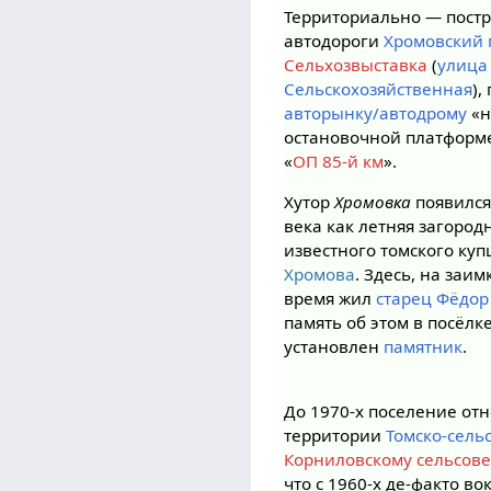
Территориально — пост
автодороги
Хромовский 
Сельхозвыставка
(
улица
Сельскохозяйственная
),
авторынку/автодрому
«н
остановочной платформ
«
ОП 85-й км
».
Хутор
Хромовка
появился
века как летняя загород
известного томского ку
Хромова
. Здесь, на заи
время жил
старец Фёдор
память об этом в посёлк
установлен
памятник
.
До 1970-х поселение отн
территории
Томско-сель
Корниловскому сельсове
что с 1960-х де-факто во