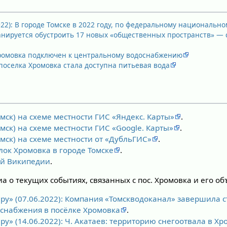
022): В городе Томске в 2022 году, по федеральному национальн
ланируется обустроить 17 новых «общественных пространств» —
ромовка подключен к центральному водоснабжению
поселка Хромовка стала доступна питьевая вода
мск) на схеме местности ГИС «Яндекс. Карты»
.
мск) на схеме местности ГИС «Google. Карты»
.
мск) на схеме местности от «ДубльГИС»
.
лок Хромовка в городе Томске
.
ой Википедии
.
 о текущих событиях, связанных с пос. Хромовка и его об
ру» (07.06.2022): Компания «Томскводоканал» завершила 
оснабжения в посёлке Хромовка
.
ру» (14.06.2022): Ч. Акатаев: территорию снегоотвала в Х