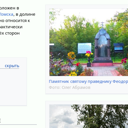
оложен в
Томска
, в долине
но относится к
рактически
ёх сторон
Памятник святому праведнику Феодор
Фото:
Олег Абрамов
я