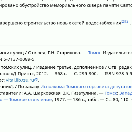
нировано обустройство мемориального сквера памяти Свят
[2]
[3]
завершено строительство новых сетей водоснабжения
.
ских улиц / Отв.ред. Г.Н. Старикова. —
Томск
: Издательств
BN 5-7137-0089-5.
томских улиц. / Издание третье, дополненное / Отв. редакт
ство «Д-Принт», 2012. — 368 с. — С. 299-300. — ISBN 978-5-
рс
:
vital.lib.tsu.ru
.
чник]. / По заказу
Исполкома Томского горсовета депутато
ставители: А.А. Шарковская, З.К. Гизатулина. —
Томск
:
Запа
о — Томское отделение
, 1977. — 136 с., табл. — Сс. 80; 110