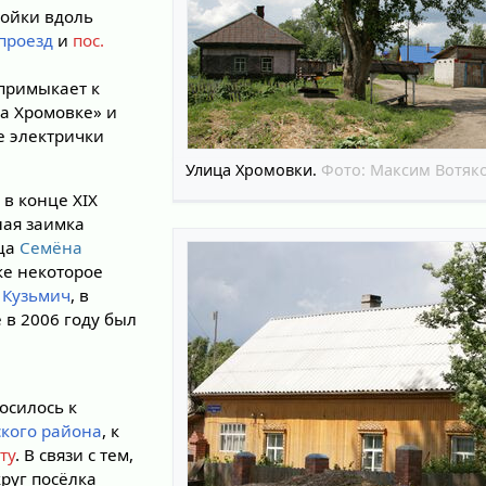
ройки вдоль
проезд
и
пос.
 примыкает к
а Хромовке» и
е электрички
Улица Хромовки.
Фото:
Максим Вотяк
 в конце XIX
ная заимка
пца
Семёна
мке некоторое
 Кузьмич
, в
е в 2006 году был
осилось к
ского района
, к
ту
. В связи с тем,
круг посёлка