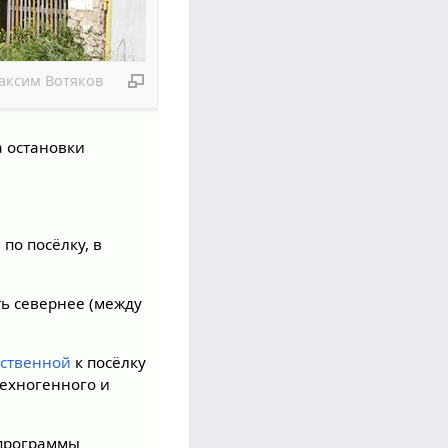
аксим Вотяков
а остановки
 по посёлку, в
ь севернее (между
йственной
к посёлку
техногенного и
 программы