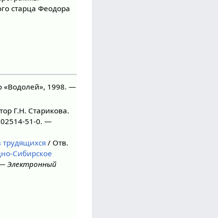
ого старца Феодора
о «Водолей», 1998. —
ор Г.Н. Старикова.
902514-51-0. —
в трудящихся
/ Отв.
дно-Сибирское
. —
Электронный