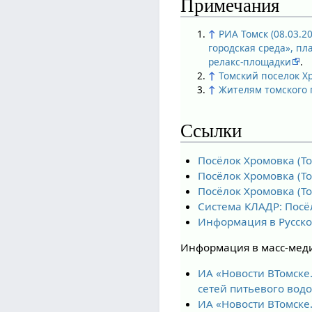
Примечания
↑
РИА Томск (08.03.2
городская среда», п
релакс-площадки
.
↑
Томский поселок Х
↑
Жителям томского 
Ссылки
Посёлок Хромовка (То
Посёлок Хромовка (То
Посёлок Хромовка (То
Система КЛАДР: Посё
Информация в Русск
Информация в масс-медиа
ИА «Новости ВТомске.
сетей питьевого вод
ИА «Новости ВТомске.